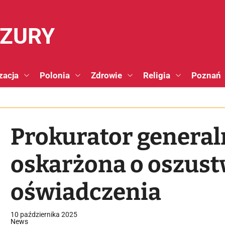
NZURY
zacja
Polonia
Zdrowie
Religia
Poznań
Prokurator genera
oskarżona o oszust
oświadczenia
10 października 2025
News