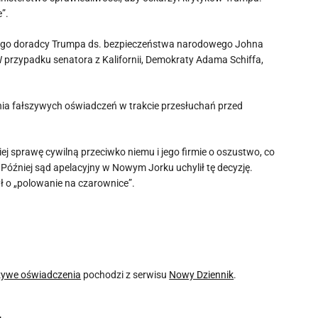
”.
yłego doradcy Trumpa ds. bezpieczeństwa narodowego Johna
przypadku senatora z Kalifornii, Demokraty Adama Schiffa,
enia fałszywych oświadczeń w trakcie przesłuchań przed
j sprawę cywilną przeciwko niemu i jego firmie o oszustwo, co
óźniej sąd apelacyjny w Nowym Jorku uchylił tę decyzję.
 o „polowanie na czarownice”.
zywe oświadczenia
pochodzi z serwisu
Nowy Dziennik
.