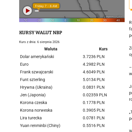
R
f
KURSY WALUT NBP
p
Kurs z dnia: 6 sierpnia 2026
Z
Waluta
Kurs
o
Dolar amerykański
3.7236 PLN
Euro
4.2982 PLN
–
Frank szwajcarski
4.6049 PLN
w
Funt szterling
5.0134 PLN
J
Hrywna (Ukraina)
0.0831 PLN
p
Jen (Japonia)
0.02359 PLN
r
Korona czeska
0.1778 PLN
Korona norweska
0.3905 PLN
„
Lira turecka
0.0781 PLN
p
Yuan renminbi (Chiny)
0.5516 PLN
W