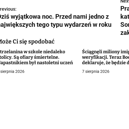
Next
N
Pr
revious:
a
Dziś wyjątkowa noc. Przed nami jedno z
kat
w
największych tego typu wydarzeń w roku
So
za
Może Ci się spodobać
g
trzelanina w szkole niedaleko
Ściągnęli miliony im
a
tolicy. Są ofiary śmiertelne.
weryfikacji. Teraz Bo
apastnikiem był nastoletni uczeń
deklaruje, że będzie
c
bezrobotnych Ukrai
 sierpnia 2026
7 sierpnia 2026
a
w
p