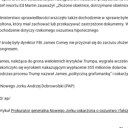
zef resortu Ed Martin zauważył: „Złożone obietnice, dotrzymane obietnice
inisterstwo sprawiedliwości wszczęło także dochodzenie w sprawie b
oltona, który miał zachować lub przekazywać zastrzeżone dokumenty. W 
ochodzenie dotyczy rzekomego oszustwa hipotecznego.
 środę były dyrektor FBI James Comey nie przyznał się do zarzutu złoż
ongresem.
ames, należąca do grona wieloletnich krytyków Trumpa, wygrała wcześnie
akończyło się wyrokiem nakazującym wypłacenie 355 milionów dolarów. P
odczas procesu Trump nazwał James „polityczną grafomanką” i oskarżył
 Nowego Jorku Andrzej Dobrowolski (PAP)
d/ ap/
rtykuł
Prokurator generalna Nowego Jorku oskarżona o oszustwo i fałs