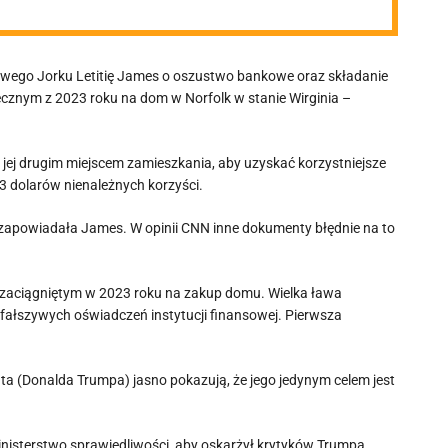
owego Jorku Letitię James o oszustwo bankowe oraz składanie
ecznym z 2023 roku na dom w Norfolk w stanie Wirginia –
 jej drugim miejscem zamieszkania, aby uzyskać korzystniejsze
3 dolarów nienależnych korzyści.
apowiadała James. W opinii CNN inne dokumenty błędnie na to
 zaciągniętym w 2023 roku na zakup domu. Wielka ława
fałszywych oświadczeń instytucji finansowej. Pierwsza
a (Donalda Trumpa) jasno pokazują, że jego jedynym celem jest
nisterstwo sprawiedliwości, aby oskarżył krytyków Trumpa.