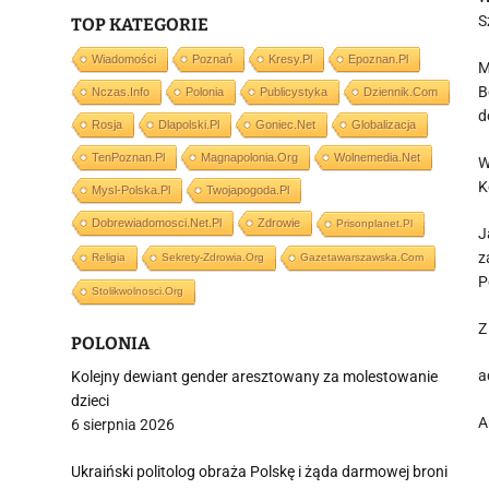
S
TOP KATEGORIE
Wiadomości
Poznań
Kresy.pl
Epoznan.pl
M
B
Nczas.info
Polonia
Publicystyka
Dziennik.com
d
Rosja
Dlapolski.pl
Goniec.net
Globalizacja
TenPoznan.pl
Magnapolonia.org
Wolnemedia.net
W
K
Mysl-Polska.pl
Twojapogoda.pl
Dobrewiadomosci.net.pl
Zdrowie
Prisonplanet.pl
J
z
Religia
Sekrety-Zdrowia.org
Gazetawarszawska.com
P
Stolikwolnosci.org
Z
POLONIA
a
Kolejny dewiant gender aresztowany za molestowanie
dzieci
A
6 sierpnia 2026
Ukraiński politolog obraża Polskę i żąda darmowej broni