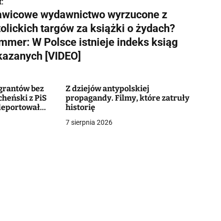
:
awicowe wydawnictwo wyrzucone z
olickich targów za książki o żydach?
mmer: W Polsce istnieje indeks ksiąg
kazanych [VIDEO]
igrantów bez
Z dziejów antypolskiej
cheński z PiS
propagandy. Filmy, które zatruły
 deportował
historię
ńców
7 sierpnia 2026