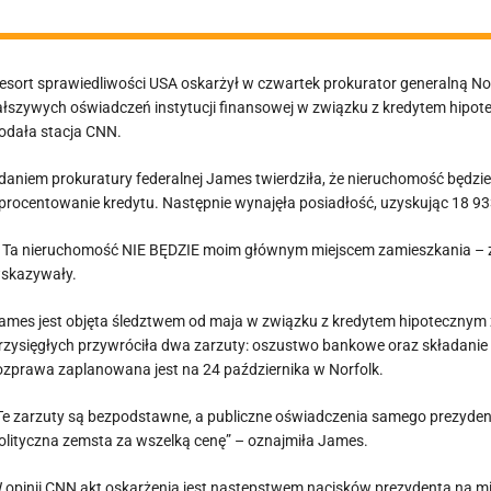
esort sprawiedliwości USA oskarżył w czwartek prokurator generalną N
ałszywych oświadczeń instytucji finansowej w związku z kredytem hipot
odała stacja CNN.
daniem prokuratury federalnej James twierdziła, że nieruchomość będzie
procentowanie kredytu. Następnie wynajęła posiadłość, uzyskując 18 93
 Ta nieruchomość NIE BĘDZIE moim głównym miejscem zamieszkania – z
skazywały.
ames jest objęta śledztwem od maja w związku z kredytem hipotecznym
rzysięgłych przywróciła dwa zarzuty: oszustwo bankowe oraz składanie 
ozprawa zaplanowana jest na 24 października w Norfolk.
Te zarzuty są bezpodstawne, a publiczne oświadczenia samego prezydent
olityczna zemsta za wszelką cenę” – oznajmiła James.
 opinii CNN akt oskarżenia jest następstwem nacisków prezydenta na mi