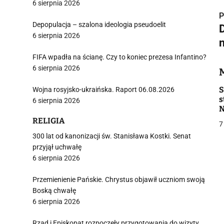
6 sierpnia 2026
P
Depopulacja – szalona ideologia pseudoelit
6 sierpnia 2026
FIFA wpadła na ścianę. Czy to koniec prezesa Infantino?
i
6 sierpnia 2026
S
Wojna rosyjsko-ukraińska. Raport 06.08.2026
s
6 sierpnia 2026
N
RELIGIA
7
j
300 lat od kanonizacji św. Stanisława Kostki. Senat
przyjął uchwałę
6 sierpnia 2026
Przemienienie Pańskie. Chrystus objawił uczniom swoją
Boską chwałę
6 sierpnia 2026
i
Rząd i Episkopat rozpoczęły przygotowania do wizyty