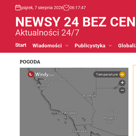
S
piątek, 7 sierpnia 2026
06
:
17
:
48
k
i
NEWSY 24 BEZ CE
p
t
Aktualności 24/7
o
c
Start
Wiadomości
Publicystyka
Globali
o
n
POGODA
t
e
n
t