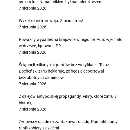
śmiertelne. Napastnikiem był nastoletni uczeń
7 sierpnia 2026
Wykolejenie tramwaju. Zmiana tras!
7 sierpnia 2026
Poważny wypadek na krajówce w regionie. Auto wjechało
w drzewo, lądował LPR
7 sierpnia 2026
Ściągnęli miliony imigrantów bez weryfikacji. Teraz
Bocheński z PiS deklaruje, że będzie deportował
bezrobotnych Ukraińców
7 sierpnia 2026
Z dziejów antypolskiej propagandy. Filmy, które zatruły
historię
7 sierpnia 2026
Żydowscy osadnicy zaatakowali osadę. Podpalili domy i
ranili kobiety z dziećmi