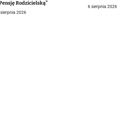
Pensję Rodzicielską”
a
6 sierpnia 2026
 sierpnia 2026
c
a
w
p
s
u