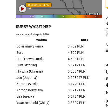
P
N
KURSY WALUT NBP
r
Ś
Kurs z dnia: 5 sierpnia 2026
Waluta
Kurs
A
Dolar amerykański
3.732 PLN
w
Euro
4.305 PLN
Frank szwajcarski
4.608 PLN
Funt szterling
5.0219 PLN
P
Hrywna (Ukraina)
0.0834 PLN
Jen (Japonia)
0.023647 PLN
Korona czeska
0.1779 PLN
Korona norweska
0.3917 PLN
i
Lira turecka
0.0784 PLN
8
Yuan renminbi (Chiny)
0.5529 PLN
M