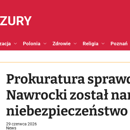
NZURY
zacja
Polonia
Zdrowie
Religia
Poznań
Prokuratura sprawd
Nawrocki został na
niebezpieczeństwo
29 czerwca 2026
News