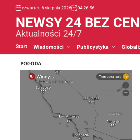
S
czwartek, 6 sierpnia 2026
04
:
26
:
57
k
i
NEWSY 24 BEZ CE
p
t
Aktualności 24/7
o
c
Start
Wiadomości
Publicystyka
Globali
o
n
POGODA
t
e
n
t