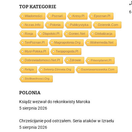
„
TOP KATEGORIE
6
Wiadomości
Poznań
Kresy.pl
Epoznan.pl
Nczas.info
Polonia
Publicystyka
Dziennik.com
j
Rosja
Dlapolski.pl
Goniec.net
Globalizacja
TenPoznan.pl
Magnapolonia.org
Wolnemedia.net
Mysl-Polska.pl
Twojapogoda.pl
Dobrewiadomosci.net.pl
Zdrowie
Prisonplanet.pl
Religia
Sekrety-Zdrowia.org
Gazetawarszawska.com
i
Stolikwolnosci.org
POLONIA
Ksiądz wezwał do rekonkwisty Maroka
5 sierpnia 2026
Chrześcijanie pod ostrzałem. Seria ataków w Izraelu
5 sierpnia 2026