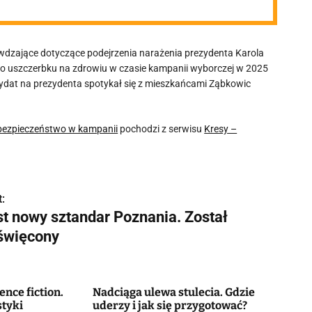
dzające dotyczące podejrzenia narażenia prezydenta Karola
go uszczerbku na zdrowiu w czasie kampanii wyborczej w 2025
ydat na prezydenta spotykał się z mieszkańcami Ząbkowic
ebezpieczeństwo w kampanii
pochodzi z serwisu
Kresy –
:
st nowy sztandar Poznania. Został
święcony
ence fiction.
Nadciąga ulewa stulecia. Gdzie
styki
uderzy i jak się przygotować?