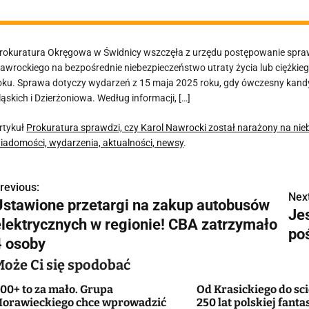
rokuratura Okręgowa w Świdnicy wszczęła z urzędu postępowanie spraw
awrockiego na bezpośrednie niebezpieczeństwo utraty życia lub ciężkie
oku. Sprawa dotyczy wydarzeń z 15 maja 2025 roku, gdy ówczesny kand
ląskich i Dzierżoniowa. Według informacji, […]
rtykuł
Prokuratura sprawdzi, czy Karol Nawrocki został narażony na ni
iadomości, wydarzenia, aktualności, newsy
.
revious:
N
Next
Ustawione przetargi na zakup autobusów
Je
a
elektrycznych w regionie! CBA zatrzymało
po
w
4 osoby
Może Ci się spodobać
00+ to za mało. Grupa
Od Krasickiego do sci
g
orawieckiego chce wprowadzić
250 lat polskiej fanta