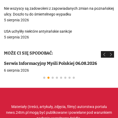
Nie wszyscy są zadowoleni z zapowiadanych zmian na poznańskiej
ulicy. Doszło tu do śmiertelnego wypadku
5 sierpnia 2026
USA uchyliły niektóre antyirańskie sankcje
5 sierpnia 2026
MOŻE CI SIĘ SPODOBAĆ:
Serwis Informacyjny Myśli Polskiej 06.08.2026
6 sierpnia 2026
Materiały (treści, artykuły, zdjęcia, filmy) autorstwa portalu
news.24tm.pl mogą być publikowane i powielane pod warunkiem