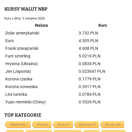
KURSY WALUT NBP
Kurs z dnia: 5 sierpnia 2026
Waluta
Kurs
Dolar amerykański
3.732 PLN
Euro
4.305 PLN
Frank szwajcarski
4.608 PLN
Funt szterling
5.0219 PLN
Hrywna (Ukraina)
0.0834 PLN
Jen (Japonia)
0.023647 PLN
Korona czeska
0.1779 PLN
Korona norweska
0.3917 PLN
Lira turecka
0.0784 PLN
Yuan renminbi (Chiny)
0.5529 PLN
TOP KATEGORIE
Wiadomości
Poznań
Kresy.pl
Epoznan.pl
Nczas.info