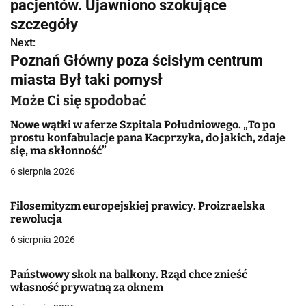
w
pacjentów. Ujawniono szokujące
szczegóły
i
Next:
g
Poznań Główny poza ścisłym centrum
miasta Był taki pomysł
a
Może Ci się spodobać
c
Nowe wątki w aferze Szpitala Południowego. „To po
j
prostu konfabulacje pana Kacprzyka, do jakich, zdaje
się, ma skłonność”
a
6 sierpnia 2026
w
Filosemityzm europejskiej prawicy. Proizraelska
p
rewolucja
i
6 sierpnia 2026
s
Państwowy skok na balkony. Rząd chce znieść
u
własność prywatną za oknem