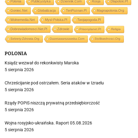
Polonia
Publicystyka
Dziennik.com
Rosja
Dlapolski.pl
Goniec.net
Globalizacja
TenPoznan.pl
Magnapolonia.org
Wolnemedia.net
Mysl-Polska.pl
Twojapogoda.pl
Dobrewiadomosci.net.pl
Zdrowie
Prisonplanet.pl
Religia
Sekrety-Zdrowia.org
Gazetawarszawska.com
Stolikwolnosci.org
POLONIA
Ksiądz wezwał do rekonkwisty Maroka
5 sierpnia 2026
Chrześcijanie pod ostrzałem. Seria ataków w Izraelu
5 sierpnia 2026
Rządy POPiS niszczą prywatną przedsiębiorczość
5 sierpnia 2026
Wojna rosyjsko-ukraińska. Raport 05.08.2026
5 sierpnia 2026