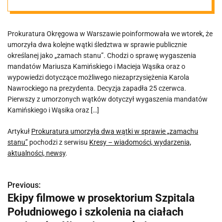
„zamachu
Prokuratura Okręgowa w Warszawie poinformowała we wtorek, że
stanu”
umorzyła dwa kolejne wątki śledztwa w sprawie publicznie
określanej jako „zamach stanu”. Chodzi o sprawę wygaszenia
mandatów Mariusza Kamińskiego i Macieja Wąsika oraz o
wypowiedzi dotyczące możliwego niezaprzysiężenia Karola
Nawrockiego na prezydenta. Decyzja zapadła 25 czerwca.
Pierwszy z umorzonych wątków dotyczył wygaszenia mandatów
Kamińskiego i Wąsika oraz […]
Artykuł
Prokuratura umorzyła dwa wątki w sprawie „zamachu
stanu”
pochodzi z serwisu
Kresy – wiadomości, wydarzenia,
aktualności, newsy
.
Previous:
N
Ekipy filmowe w prosektorium Szpitala
a
Południowego i szkolenia na ciałach