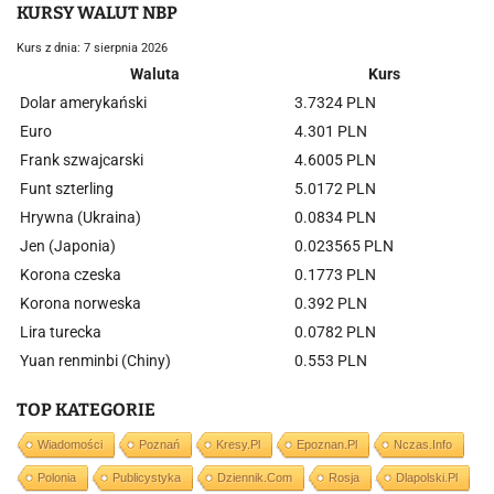
KURSY WALUT NBP
Kurs z dnia: 7 sierpnia 2026
Waluta
Kurs
Dolar amerykański
3.7324 PLN
Euro
4.301 PLN
Frank szwajcarski
4.6005 PLN
Funt szterling
5.0172 PLN
Hrywna (Ukraina)
0.0834 PLN
Jen (Japonia)
0.023565 PLN
Korona czeska
0.1773 PLN
Korona norweska
0.392 PLN
Lira turecka
0.0782 PLN
Yuan renminbi (Chiny)
0.553 PLN
TOP KATEGORIE
Wiadomości
Poznań
Kresy.pl
Epoznan.pl
Nczas.info
Polonia
Publicystyka
Dziennik.com
Rosja
Dlapolski.pl