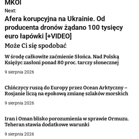
w
MKOl
Next:
i
Afera korupcyjna na Ukrainie. Od
g
producenta dronów żądano 100 tysięcy
euro łapówki [+VIDEO]
a
Może Ci się spodobać
c
W środę całkowite zaćmienie Słońca. Nad Polską
j
Księżyc zasłoni ponad 80 proc. tarczy słonecznej
a
9 sierpnia 2026
w
Chińczycy ruszą do Europy przez Ocean Arktyczny –
Rosjanie liczą na epokową zmianę szlaków morskich
p
9 sierpnia 2026
i
s
Iran i Oman blisko porozumienia w sprawie Ormuzu.
Teheran stawia dodatkowe warunki
u
9 sierpnia 2026