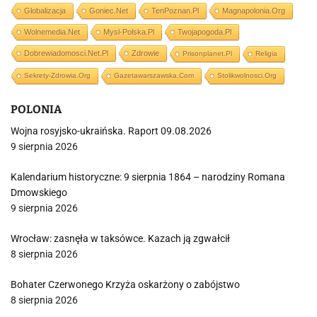
Globalizacja
Goniec.net
TenPoznan.pl
Magnapolonia.org
Wolnemedia.net
Mysl-Polska.pl
Twojapogoda.pl
Dobrewiadomosci.net.pl
Zdrowie
Prisonplanet.pl
Religia
Sekrety-Zdrowia.org
Gazetawarszawska.com
Stolikwolnosci.org
POLONIA
Wojna rosyjsko-ukraińska. Raport 09.08.2026
9 sierpnia 2026
Kalendarium historyczne: 9 sierpnia 1864 – narodziny Romana
Dmowskiego
9 sierpnia 2026
Wrocław: zasnęła w taksówce. Kazach ją zgwałcił
8 sierpnia 2026
Bohater Czerwonego Krzyża oskarżony o zabójstwo
8 sierpnia 2026