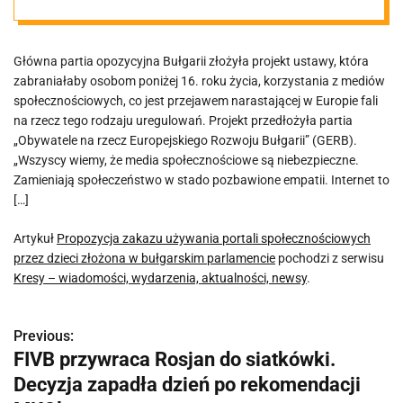
społecznościow
Główna partia opozycyjna Bułgarii złożyła projekt ustawy, która
ych przez dzieci
zabraniałaby osobom poniżej 16. roku życia, korzystania z mediów
społecznościowych, co jest przejawem narastającej w Europie fali
złożona w
na rzecz tego rodzaju uregulowań. Projekt przedłożyła partia
„Obywatele na rzecz Europejskiego Rozwoju Bułgarii” (GERB).
„Wszyscy wiemy, że media społecznościowe są niebezpieczne.
bułgarskim
Zamieniają społeczeństwo w stado pozbawione empatii. Internet to
[…]
parlamencie
Artykuł
Propozycja zakazu używania portali społecznościowych
przez dzieci złożona w bułgarskim parlamencie
pochodzi z serwisu
Kresy – wiadomości, wydarzenia, aktualności, newsy
.
Previous:
N
FIVB przywraca Rosjan do siatkówki.
a
Decyzja zapadła dzień po rekomendacji