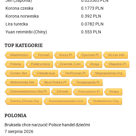
Jen (Japonia)
0.023565 PLN
Korona czeska
0.1773 PLN
Korona norweska
0.392 PLN
Lira turecka
0.0782 PLN
Yuan renminbi (Chiny)
0.553 PLN
TOP KATEGORIE
Wiadomości
Poznań
Kresy.pl
Epoznan.pl
Nczas.info
Polonia
Publicystyka
Dziennik.com
Rosja
Dlapolski.pl
Goniec.net
Globalizacja
TenPoznan.pl
Magnapolonia.org
Wolnemedia.net
Mysl-Polska.pl
Twojapogoda.pl
Dobrewiadomosci.net.pl
Zdrowie
Prisonplanet.pl
Religia
Sekrety-Zdrowia.org
Gazetawarszawska.com
Stolikwolnosci.org
POLONIA
Bruksela chce narzucić Polsce handel dziećmi
7 sierpnia 2026