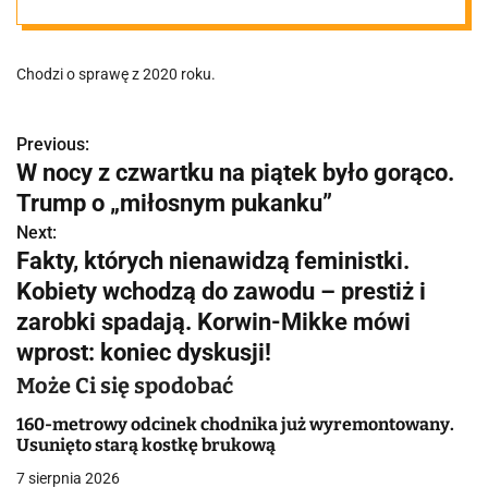
decyzji
Chodzi o sprawę z 2020 roku.
Trybunału
Konstytucyjneg
Previous:
N
W nocy z czwartku na piątek było gorąco.
a
Trump o „miłosnym pukanku”
o w sprawie
w
Next:
Fakty, których nienawidzą feministki.
aborcji. Sąd
i
Kobiety wchodzą do zawodu – prestiż i
g
zarobki spadają. Korwin-Mikke mówi
utrzymał
wprost: koniec dyskusji!
a
wyrok w mocy
Może Ci się spodobać
c
160-metrowy odcinek chodnika już wyremontowany.
j
Usunięto starą kostkę brukową
a
7 sierpnia 2026