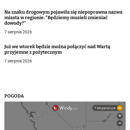
w
Na znaku drogowym pojawiła się niepoprawna nazwa
miasta w regionie. "Będziemy musieli zmieniać
p
dowody?"
i
7 sierpnia 2026
s
Już we wtorek będzie można połączyć nad Wartą
u
przyjemne z pożytecznym
7 sierpnia 2026
POGODA