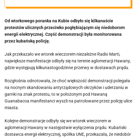
prądu. Awaria
Od wtorkowego poranka na Kubie odbyło się kilkanaście
sieci
protestów ulicznych przeciwko pogłębiającym się niedoborom
energii elektrycznej. Część demonstracji była monitorowana
energetycznej
przez kubańską policję.
Jak przekazało we wtorek wieczorem niezależne Radio Marti,
stolicy kraju
największe manifestacje odbyły się na terenie aglomeracji Hawany,
gdzie występują kilkunastogodzinne przerwy w dostawach prądu.
Rozgłośnia odnotowała, że choć większość demonstracji polegała
na nocnym skandowaniu antyrządowych okrzyków i uderzaniu w
garnki na znak protestu, to w położonym pod Hawaną
Guanabacoa manifestanci wyszli na patrolowane przez policję ulice
miasta.
Kolejne demonstracje odbyły się we wtorek wieczorem w
aglomeracji Hawany w następstwie wyłączenia prądu. Kubański
dostawca energii elektrycznej, spółka UNE, przekazała, że niedobór