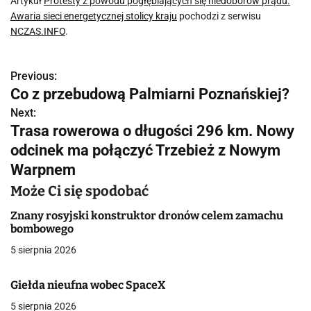
Artykuł
Protesty z powodu pogłębiających się niedoborów prądu.
Awaria sieci energetycznej stolicy kraju
pochodzi z serwisu
NCZAS.INFO
.
Previous:
N
Co z przebudową Palmiarni Poznańskiej?
a
Next:
Trasa rowerowa o długości 296 km. Nowy
w
odcinek ma połączyć Trzebież z Nowym
i
Warpnem
g
Może Ci się spodobać
a
Znany rosyjski konstruktor dronów celem zamachu
bombowego
c
5 sierpnia 2026
j
Giełda nieufna wobec SpaceX
a
5 sierpnia 2026