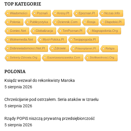
TOP KATEGORIE
Wiadomości
Poznań
Kresy.pl
Epoznan.pl
Nczas.info
Polonia
Publicystyka
Dziennik.com
Rosja
Dlapolski.pl
Goniec.net
Globalizacja
TenPoznan.pl
Magnapolonia.org
Wolnemedia.net
Mysl-Polska.pl
Twojapogoda.pl
Dobrewiadomosci.net.pl
Zdrowie
Prisonplanet.pl
Religia
Sekrety-Zdrowia.org
Gazetawarszawska.com
Stolikwolnosci.org
POLONIA
Ksiądz wezwał do rekonkwisty Maroka
5 sierpnia 2026
Chrześcijanie pod ostrzałem. Seria ataków w Izraelu
5 sierpnia 2026
Rządy POPiS niszczą prywatną przedsiębiorczość
5 sierpnia 2026