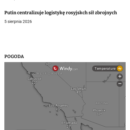
w
p
Putin centralizuje logistykę rosyjskch sił zbrojnych
5 sierpnia 2026
i
s
u
POGODA