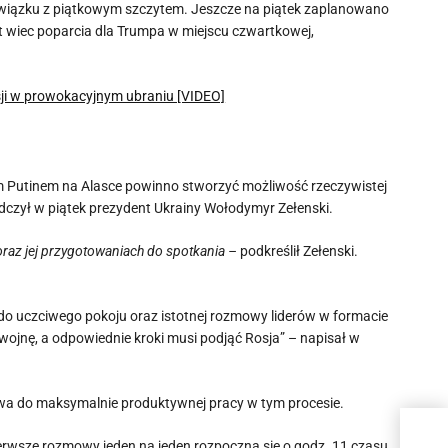
wiązku z piątkowym szczytem. Jeszcze na piątek zaplanowano
t wiec poparcia dla Trumpa w miejscu czwartkowej,
sji w prowokacyjnym ubraniu [VIDEO]
 Putinem na Alasce powinno stworzyć możliwość rzeczywistej
dczył w piątek prezydent Ukrainy Wołodymyr Zełenski.
 oraz jej przygotowaniach do spotkania –
podkreślił Zełenski.
 do uczciwego pokoju oraz istotnej rozmowy liderów w formacie
wojnę, a odpowiednie kroki musi podjąć Rosja” – napisał w
otowa do maksymalnie produktywnej pracy w tym procesie.
To 
erwsze rozmowy jeden na jeden rozpoczną się o godz. 11 czasu