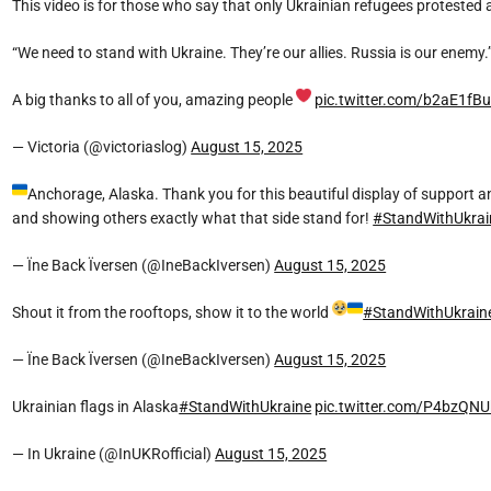
This video is for those who say that only Ukrainian refugees protested ag
“We need to stand with Ukraine. They’re our allies. Russia is our enemy.
A big thanks to all of you, amazing people
pic.twitter.com/b2aE1fB
— Victoria (@victoriaslog)
August 15, 2025
Anchorage, Alaska. Thank you for this beautiful display of support an
and showing others exactly what that side stand for!
#StandWithUkrai
— Їne Back Їversen (@IneBackIversen)
August 15, 2025
Shout it from the rooftops, show it to the world
#StandWithUkrain
— Їne Back Їversen (@IneBackIversen)
August 15, 2025
Ukrainian flags in Alaska
#StandWithUkraine
pic.twitter.com/P4bzQN
— In Ukraine (@InUKRofficial)
August 15, 2025