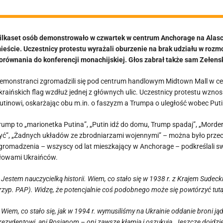
ilkaset osób demonstrowało w czwartek w centrum Anchorage na Alasc
ieście. Uczestnicy protestu wyrażali oburzenie na brak udziału w roz
orównania do konferencji monachijskiej. Głos zabrał także sam Zełensk
emonstranci zgromadzili się pod centrum handlowym Midtown Mall w cen
kraińskich flag wzdłuż jednej z głównych ulic. Uczestnicy protestu wznos
utinowi, oskarżając obu m.in. o faszyzm a Trumpa o uległość wobec Puti
rump to „marionetka Putina”, „Putin idź do domu, Trump spadaj”, „Mordercy
yć”, „Żadnych układów ze zbrodniarzami wojennymi” – można było przec
gromadzenia – wszyscy od lat mieszkający w Anchorage – podkreślali s
łowami Ukraińców.
 Jestem nauczycielką historii. Wiem, co stało się w 1938 r. z Krajem Sud
rzyp. PAP). Widzę, że potencjalnie coś podobnego może się powtórzyć tuta
 Wiem, co stało się, jak w 1994 r. wymusiliśmy na Ukrainie oddanie broni 
rezydentowi, ani Rosjanom – oni zawsze kłamią i oszukują. Jeszcze dojdzi