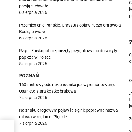
C
przyjął uchwałę
k
6 sierpnia 2026
p
Przemienienie Pańskie. Chrystus objawił uczniom swoją
Boską chwałę
6 sierpnia 2026
Rząd i Episkopat rozpoczęły przygotowania do wizyty
S
papieża w Polsce
d
5 sierpnia 2026
–
POZNAŃ
O
160-metrowy odcinek chodnika już wyremontowany.
Usunięto starą kostkę brukową
„
7 sierpnia 2026
t
k
Na znaku drogowym pojawiła się niepoprawna nazwa
miasta w regionie. "Będzie…
Z
7 sierpnia 2026
m
S