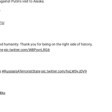
ainst Putin’s visit to Alaska.
”
u1U
d humanity. Thank you for being on the right side of history,
ne
pic.twitter.com/W8PovrLRG6
e
#RussiaIsATerroristState
pic.twitter.com/hsLWSyJDV9
Ukku