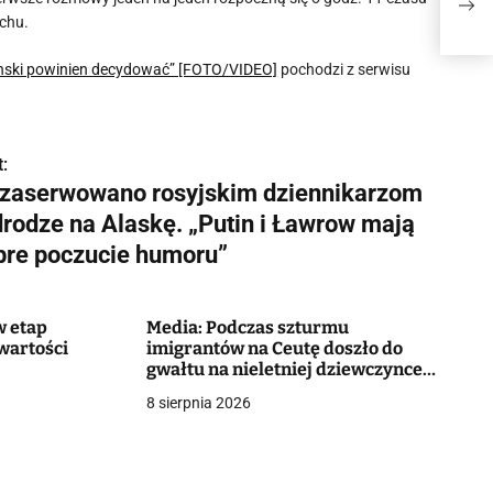
drod
poc
nchu.
łenski powinien decydować” [FOTO/VIDEO]
pochodzi z serwisu
:
 zaserwowano rosyjskim dziennikarzom
drodze na Alaskę. „Putin i Ławrow mają
bre poczucie humoru”
w etap
Media: Podczas szturmu
wartości
imigrantów na Ceutę doszło do
gwałtu na nieletniej dziewczynce.
Policja wszczęła śledztwo
8 sierpnia 2026