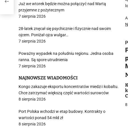
Już we wtorek będzie można połączyć nad Wartą
l
przyjemne z pożytecznym
7 sierpnia 2026
A
N
28-latek znęcał się psychicznie i fizycznie nad swoim
ojcem. Poniżał ojca wulgar…
7 sierpnia 2026
P
Poważny wypadek na południu regionu. Jedna osoba
ranna. Są spore utrudnienia
7 sierpnia 2026
i
NAJNOWSZE WIADOMOŚCI
K
Kongo zakazuje eksportu koncentratów miedzi i kobaltu.
k
Chce zatrzymać większą część wartości surowców
C
8 sierpnia 2026
w
8
Port Polska wchodzi w etap budowy. Kontrakty o
wartości ponad 54 mld zł
j
8 sierpnia 2026