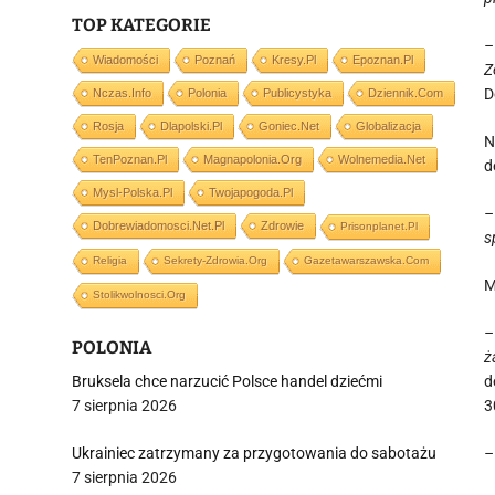
TOP KATEGORIE
–
Wiadomości
Poznań
Kresy.pl
Epoznan.pl
Z
D
Nczas.info
Polonia
Publicystyka
Dziennik.com
Rosja
Dlapolski.pl
Goniec.net
Globalizacja
N
TenPoznan.pl
Magnapolonia.org
Wolnemedia.net
d
Mysl-Polska.pl
Twojapogoda.pl
–
Dobrewiadomosci.net.pl
Zdrowie
Prisonplanet.pl
s
Religia
Sekrety-Zdrowia.org
Gazetawarszawska.com
M
Stolikwolnosci.org
–
POLONIA
ż
Bruksela chce narzucić Polsce handel dziećmi
d
7 sierpnia 2026
3
Ukrainiec zatrzymany za przygotowania do sabotażu
–
7 sierpnia 2026