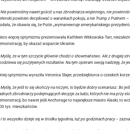
 Nie powinniśmy nawet gościć u nas zbrodniarza wojennego, nie powinniśmy
ełenski powinien decydować o warunkach pokoju, a nie Trump z Putinem
– 
odała, że obawia się, że Putin „wymanewruje amerykańskiego prezydenta
ieco więcej optymizmu prezentowała Kathleen Witkowska-Tarr, niezależna
emonstrację, by okazać wsparcie Ukrainie.
 Myślę, że w tym szczycie głównie chodzi o showmaństwo. Ale z drugiej stron
podziewa się pozytywnych rezultatów. Na tym opieram swoją nadzieję, że je
niej optymizmu wyraziła Veronica Slajer, przedsiębiorca o czeskich korz
 Myślę, że jeśli to się skończy na niczym, to będzie dobry scenariusz. Bo jeś
adnych zbrodniarzy podejmujących decyzje za ludzi, których nie ma przy sto
emonstracji, bo nawet jeśli Anchorage to największe miasto Alaski, to wc
00 tys. mieszkańców.
 I to wszystko dzieje się w środku tygodnia, tuż po godzinach pracy –
zazna