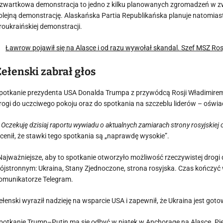
zwartkowa demonstracja to jedno z kilku planowanych zgromadzeń w z
olejną demonstrację. Alaskańska Partia Republikańska planuje natomias
roukraińskiej demonstracji.
Ławrow pojawił się na Alasce i od razu wywołał skandal. Szef MSZ Ro
Zełenski zabrał głos
potkanie prezydenta USA Donalda Trumpa z przywódcą Rosji Władimirem
rogi do uczciwego pokoju oraz do spotkania na szczeblu liderów – oświa
 Oczekuję dzisiaj raportu wywiadu o aktualnych zamiarach strony rosyjskiej
cenił, że stawki tego spotkania są „naprawdę wysokie”.
Najważniejsze, aby to spotkanie otworzyło możliwość rzeczywistej drogi
rójstronnym: Ukraina, Stany Zjednoczone, strona rosyjska. Czas kończyć 
omunikatorze Telegram.
ełenski wyraził nadzieję na wsparcie USA i zapewnił, że Ukraina jest g
potkanie Trump–Putin ma się odbyć w piątek w Anchorage na Alasce. Pi