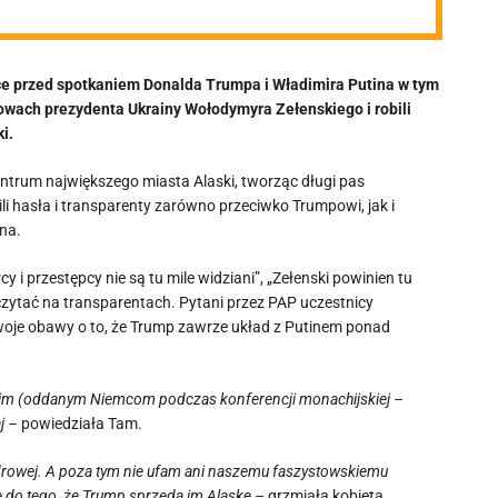
e przed spotkaniem Donalda Trumpa i Władimira Putina w tym
mowach prezydenta Ukrainy Wołodymyra Zełenskiego i robili
i.
trum największego miasta Alaski, tworząc długi pas
ili hasła i transparenty zarówno przeciwko Trumpowi, jak i
na.
 i przestępcy nie są tu mile widziani”, „Zełenski powinien tu
zytać na transparentach. Pytani przez PAP uczestnicy
woje obawy o to, że Trump zawrze układ z Putinem ponad
eckim (oddanym Niemcom podczas konferencji monachijskiej –
j –
powiedziała Tam.
jądrowej. A poza tym nie ufam ani naszemu faszystowskiemu
e do tego, że Trump sprzeda im Alaskę –
grzmiała kobieta.