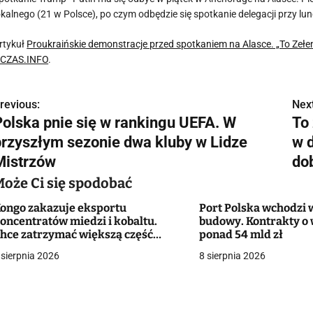
okalnego (21 w Polsce), po czym odbędzie się spotkanie delegacji przy lu
rtykuł
Proukraińskie demonstracje przed spotkaniem na Alasce. „To Ze
CZAS.INFO
.
revious:
Next
N
Polska pnie się w rankingu UEFA. W
To
a
przyszłym sezonie dwa kluby w Lidze
w 
w
Mistrzów
do
Może Ci się spodobać
ongo zakazuje eksportu
Port Polska wchodzi 
g
oncentratów miedzi i kobaltu.
budowy. Kontrakty o 
hce zatrzymać większą część
ponad 54 mld zł
a
artości surowców
 sierpnia 2026
8 sierpnia 2026
c