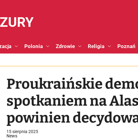
NZURY
zacja
Polonia
Zdrowie
Religia
Poznań
Proukraińskie demo
spotkaniem na Alas
powinien decydowa
[FOTO/VIDEO]
15 sierpnia 2025
News