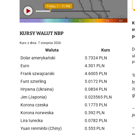
K
m
KURSY WALUT NBP
p
Kurs z dnia: 7 sierpnia 2026
D
Waluta
Kurs
u
Dolar amerykański
3.7324 PLN
P
Euro
4.301 PLN
Frank szwajcarski
4.6005 PLN
T
Funt szterling
5.0172 PLN
b
z
Hrywna (Ukraina)
0.0834 PLN
g
Jen (Japonia)
0.023565 PLN
Korona czeska
0.1773 PLN
–
Korona norweska
0.392 PLN
p
Lira turecka
0.0782 PLN
–
Yuan renminbi (Chiny)
0.553 PLN
p