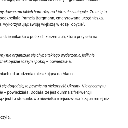
 dawać mu takich honorów, na które nie zasługuje. Zresztą to
podkreślała Pamela Bergmann, emerytowana urzędniczka.
, wykorzystując swoją większą wiedzę i obycie”.
 dziennikarka o polskich korzeniach, która przyszła na
y nie organizuje się chyba takiego wydarzenia, jeśli nie
dnak będzie rozejm i pokój –
powiedziała.
eniach od urodzenia mieszkająca na Alasce.
li się dogadają, to pewnie na niekorzyść Ukrainy. Nie chcemy tu
le –
powiedziała. Dodała, że jest dumna z frekwencji
iąż jest to stosunkowo niewielka miejscowość licząca mniej niż
czyła.