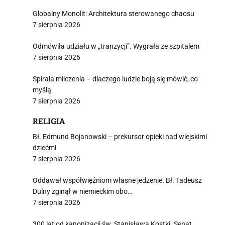
Globalny Monolit: Architektura sterowanego chaosu
7 sierpnia 2026
Odmówiła udziału w „tranzycji”. Wygrała ze szpitalem
7 sierpnia 2026
Spirala milczenia – dlaczego ludzie boją się mówić, co
myślą
7 sierpnia 2026
RELIGIA
Bł. Edmund Bojanowski – prekursor opieki nad wiejskimi
dziećmi
7 sierpnia 2026
Oddawał współwięźniom własne jedzenie. Bł. Tadeusz
Dulny zginął w niemieckim obo…
7 sierpnia 2026
300 lat od kanonizacji św. Stanisława Kostki. Senat