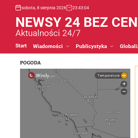
S
sobota, 8 sierpnia 2026
23
:
43
:
05
k
i
NEWSY 24 BEZ CE
p
t
Aktualności 24/7
o
c
Start
Wiadomości
Publicystyka
Globali
o
n
POGODA
t
e
n
t