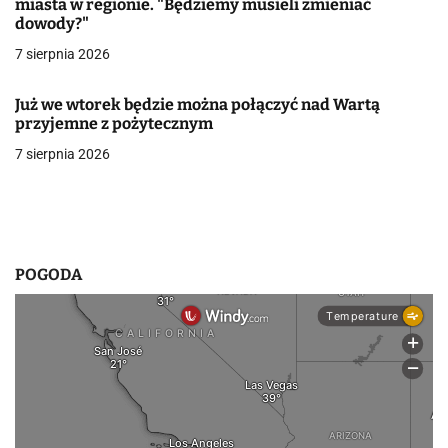
miasta w regionie. "Będziemy musieli zmieniać
dowody?"
w
7 sierpnia 2026
p
i
Już we wtorek będzie można połączyć nad Wartą
przyjemne z pożytecznym
s
7 sierpnia 2026
u
POGODA