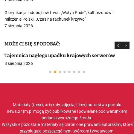
Gloryfikacja ludobójców trwa. „Wołyń Pride”, kult rezunów i
milczenie Polski. „Czas na rachunek krzywd”
7 sierpnia 2026
MOŻE CI SIĘ SPODOBAĆ:
Tajemnica nagłego upadku krajowych serwerów
8 sierpnia 2026
Materiały (treści, artykuły, zdjęcia, filmy) autorstwa portalu
news.24tm.pl mogą być publikowane i powielane pod warunkiem
podania wyraźnego źródła.
Wszystkie pozostałe materiały są chronione prawami autorskimi, które
przysługują poszczególnym twórcom i wydawcom.