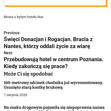
zakończą
Mowa o byłym hotelu Ikar.
prace?
Previous:
N
Święci Donacjan i Rogacjan. Bracia z
a
Nantes, którzy oddali życie za wiarę
w
Next:
Przebudowują hotel w centrum Poznania.
i
Kiedy zakończą się prace?
g
Może Ci się spodobać
a
160-metrowy odcinek chodnika już wyremontowany.
Usunięto starą kostkę brukową
c
7 sierpnia 2026
j
Na znaku drogowym pojawiła się niepoprawna nazwa
a