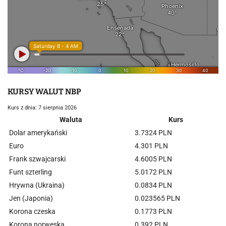
KURSY WALUT NBP
Kurs z dnia: 7 sierpnia 2026
Waluta
Kurs
Dolar amerykański
3.7324 PLN
Euro
4.301 PLN
Frank szwajcarski
4.6005 PLN
Funt szterling
5.0172 PLN
Hrywna (Ukraina)
0.0834 PLN
Jen (Japonia)
0.023565 PLN
Korona czeska
0.1773 PLN
Korona norweska
0.392 PLN