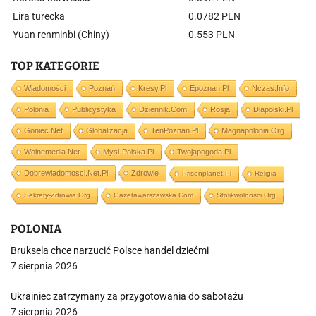
Lira turecka
0.0782 PLN
Yuan renminbi (Chiny)
0.553 PLN
TOP KATEGORIE
Wiadomości
Poznań
Kresy.pl
Epoznan.pl
Nczas.info
Polonia
Publicystyka
Dziennik.com
Rosja
Dlapolski.pl
Goniec.net
Globalizacja
TenPoznan.pl
Magnapolonia.org
Wolnemedia.net
Mysl-Polska.pl
Twojapogoda.pl
Dobrewiadomosci.net.pl
Zdrowie
Prisonplanet.pl
Religia
Sekrety-Zdrowia.org
Gazetawarszawska.com
Stolikwolnosci.org
POLONIA
Bruksela chce narzucić Polsce handel dziećmi
7 sierpnia 2026
Ukrainiec zatrzymany za przygotowania do sabotażu
7 sierpnia 2026