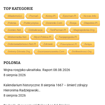
TOP KATEGORIE
Wiadomości
Poznań
Kresy.pl
Epoznan.pl
Nczas.info
Polonia
Publicystyka
Dziennik.com
Rosja
Dlapolski.pl
Goniec.net
Globalizacja
TenPoznan.pl
Magnapolonia.org
Wolnemedia.net
Mysl-Polska.pl
Twojapogoda.pl
Dobrewiadomosci.net.pl
Zdrowie
Prisonplanet.pl
Religia
Sekrety-Zdrowia.org
Gazetawarszawska.com
Stolikwolnosci.org
POLONIA
Wojna rosyjsko-ukraińska. Raport 08.08.2026
8 sierpnia 2026
Kalendarium historyczne: 8 sierpnia 1667 – śmierć zdrajcy
Hieronima Radziejowski…
8 sierpnia 2026