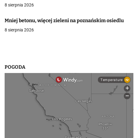
8 sierpnia 2026
w
p
Mniej betonu, więcej zieleni na poznańskim osiedlu
8 sierpnia 2026
i
s
u
POGODA