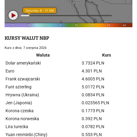
KURSY WALUT NBP
Kurs z dnia: 7 sierpnia 2026
Waluta
Kurs
Dolar amerykański
3.7324 PLN
Euro
4.301 PLN
Frank szwajcarski
4.6005 PLN
Funt szterling
5.0172 PLN
Hrywna (Ukraina)
0.0834 PLN
Jen (Japonia)
0.023565 PLN
Korona czeska
0.1773 PLN
Korona norweska
0.392 PLN
Lira turecka
0.0782 PLN
Yuan renminbi (Chiny)
0.553 PLN