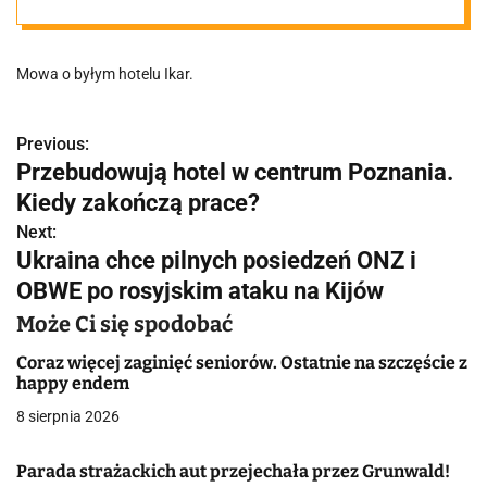
zakończą się
Mowa o byłym hotelu Ikar.
prace?
Previous:
N
Przebudowują hotel w centrum Poznania.
a
Kiedy zakończą prace?
w
Next:
Ukraina chce pilnych posiedzeń ONZ i
i
OBWE po rosyjskim ataku na Kijów
g
Może Ci się spodobać
a
Coraz więcej zaginięć seniorów. Ostatnie na szczęście z
happy endem
c
8 sierpnia 2026
j
Parada strażackich aut przejechała przez Grunwald!
a