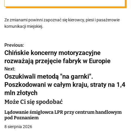
w centrum!
Ze zmianami powinni zapoznać się kierowcy, piesi i pasażerowie
Ruszy kolejny
komunikacji miejskiej.
etap budowy
Previous:
N
Chińskie koncerny motoryzacyjne
trasy
a
rozważają przejęcie fabryk w Europie
w
Next:
tramwajowej w
Oszukiwali metodą "na garnki".
i
Poszkodowani w całym kraju, straty na 1,4
Ratajczaka
g
mln złotych
a
Może Ci się spodobać
c
Lądowanie śmigłowca LPR przy centrum handlowym
pod Poznaniem
j
8 sierpnia 2026