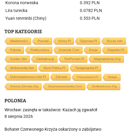
Korona norweska
0.392 PLN
Lira turecka
0.0782 PLN
Yuan renminbi (Chiny)
0.553 PLN
TOP KATEGORIE
Wiadomości
Poznań
Kresy.pl
Epoznan.pl
Nczas.info
Polonia
Publicystyka
Dziennik.com
Rosja
Dlapolski.pl
Goniec.net
Globalizacja
TenPoznan.pl
Magnapolonia.org
Wolnemedia.net
Mysl-Polska.pl
Twojapogoda.pl
Dobrewiadomosci.net.pl
Zdrowie
Prisonplanet.pl
Religia
Sekrety-Zdrowia.org
Gazetawarszawska.com
Stolikwolnosci.org
POLONIA
Wrocław: zasnęła w taksówce. Kazach ją zgwałcił
8 sierpnia 2026
Bohater Czerwonego Krzyża oskarżony o zabójstwo