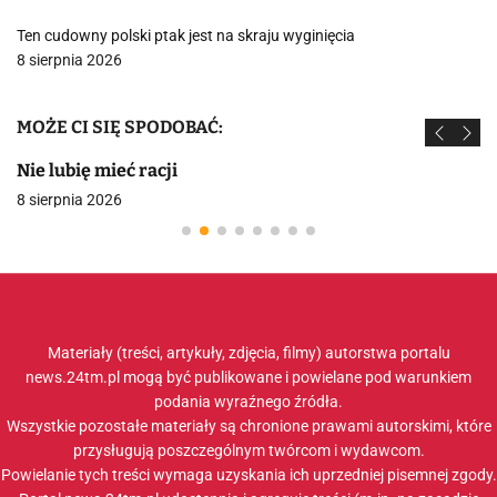
Ten cudowny polski ptak jest na skraju wyginięcia
8 sierpnia 2026
MOŻE CI SIĘ SPODOBAĆ:
Nie lubię mieć racji
8 sierpnia 2026
Materiały (treści, artykuły, zdjęcia, filmy) autorstwa portalu
news.24tm.pl mogą być publikowane i powielane pod warunkiem
podania wyraźnego źródła.
Wszystkie pozostałe materiały są chronione prawami autorskimi, które
przysługują poszczególnym twórcom i wydawcom.
Powielanie tych treści wymaga uzyskania ich uprzedniej pisemnej zgody.