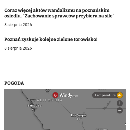
a
Coraz więcej aktów wandalizmu na poznańskim
w
osiedlu. "Zachowanie sprawców przybiera na sile"
8 sierpnia 2026
p
i
Poznań zyskuje kolejne zielone torowisko!
s
8 sierpnia 2026
u
POGODA