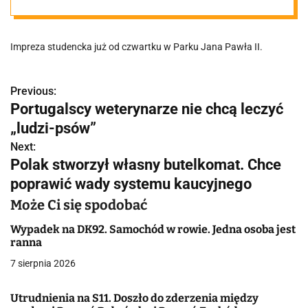
Impreza studencka już od czwartku w Parku Jana Pawła II.
Previous:
N
Portugalscy weterynarze nie chcą leczyć
a
„ludzi-psów”
w
Next:
Polak stworzył własny butelkomat. Chce
i
poprawić wady systemu kaucyjnego
g
Może Ci się spodobać
a
Wypadek na DK92. Samochód w rowie. Jedna osoba jest
ranna
c
7 sierpnia 2026
j
Utrudnienia na S11. Doszło do zderzenia między
a