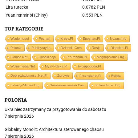
Lira turecka
0.0782 PLN
Yuan renminbi (Chiny)
0.553 PLN
TOP KATEGORIE
Wiadomości
Poznań
Kresy.pl
Epoznan.pl
Nczas.info
Polonia
Publicystyka
Dziennik.com
Rosja
Dlapolski.pl
Goniec.net
Globalizacja
TenPoznan.pl
Magnapolonia.org
Wolnemedia.net
Mysl-Polska.pl
Twojapogoda.pl
Dobrewiadomosci.net.pl
Zdrowie
Prisonplanet.pl
Religia
Sekrety-Zdrowia.org
Gazetawarszawska.com
Stolikwolnosci.org
POLONIA
Ukrainiec zatrzymany za przygotowania do sabotażu
7 sierpnia 2026
Globalny Monolit: Architektura sterowanego chaosu
7 sierpnia 2026