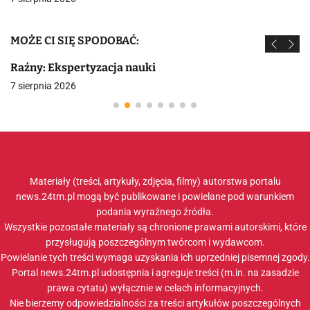
MOŻE CI SIĘ SPODOBAĆ:
Raźny: Ekspertyzacja nauki
7 sierpnia 2026
Materiały (treści, artykuły, zdjęcia, filmy) autorstwa portalu
news.24tm.pl mogą być publikowane i powielane pod warunkiem
podania wyraźnego źródła.
Wszystkie pozostałe materiały są chronione prawami autorskimi, które
przysługują poszczególnym twórcom i wydawcom.
Powielanie tych treści wymaga uzyskania ich uprzedniej pisemnej zgody.
Portal news.24tm.pl udostępnia i agreguje treści (m.in. na zasadzie
prawa cytatu) wyłącznie w celach informacyjnych.
Nie bierzemy odpowiedzialności za treści artykułów poszczególnych