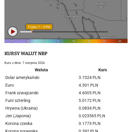
KURSY WALUT NBP
Kurs z dnia: 7 sierpnia 2026
Waluta
Kurs
Dolar amerykański
3.7324 PLN
Euro
4.301 PLN
Frank szwajcarski
4.6005 PLN
Funt szterling
5.0172 PLN
Hrywna (Ukraina)
0.0834 PLN
Jen (Japonia)
0.023565 PLN
Korona czeska
0.1773 PLN
Korona norweska
0.392 PLN