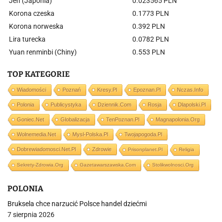
Jen (Japonia)
0.023565 PLN
Korona czeska
0.1773 PLN
Korona norweska
0.392 PLN
Lira turecka
0.0782 PLN
Yuan renminbi (Chiny)
0.553 PLN
TOP KATEGORIE
Wiadomości
Poznań
Kresy.pl
Epoznan.pl
Nczas.info
Polonia
Publicystyka
Dziennik.com
Rosja
Dlapolski.pl
Goniec.net
Globalizacja
TenPoznan.pl
Magnapolonia.org
Wolnemedia.net
Mysl-Polska.pl
Twojapogoda.pl
Dobrewiadomosci.net.pl
Zdrowie
Prisonplanet.pl
Religia
Sekrety-Zdrowia.org
Gazetawarszawska.com
Stolikwolnosci.org
POLONIA
Bruksela chce narzucić Polsce handel dziećmi
7 sierpnia 2026