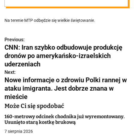
zmiany
Na terenie MTP odbędzie się wielkie świętowanie.
komunikacyjne
w sobotę!
Previous:
N
CNN: Iran szybko odbudowuje produkcję
a
dronów po amerykańsko-izraelskich
w
uderzeniach
Next:
i
Nowe informacje o zdrowiu Polki rannej w
g
ataku imigranta. Jest dobrze znana w
mieście
a
Może Ci się spodobać
c
160-metrowy odcinek chodnika już wyremontowany.
j
Usunięto starą kostkę brukową
a
7 sierpnia 2026