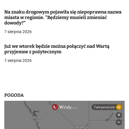
w
Na znaku drogowym pojawiła się niepoprawna nazwa
miasta w regionie. "Będziemy musieli zmieniać
p
dowody?"
i
7 sierpnia 2026
s
Już we wtorek będzie można połączyć nad Wartą
u
przyjemne z pożytecznym
7 sierpnia 2026
POGODA