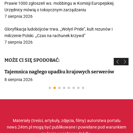
Prawie 1000 zgłoszeń ws. mobbingu w Komisji Europejskiej.
Urzędnicy mówią o toksycznym zarządzaniu
7 sierpnia 2026
Gloryfikacja ludobójców trwa. „Wołyń Pride”, kult rezunów i
milczenie Polski. „Czas na rachunek krzywd”
7 sierpnia 2026
MOŻE CI SIĘ SPODOBAĆ:
Tajemnica nagłego upadku krajowych serwerów
8 sierpnia 2026
Materiały (treści, artykuły, zdjęcia, filmy) autorstwa portalu
news.24tm.pl mogą być publikowane i powielane pod warunkiem