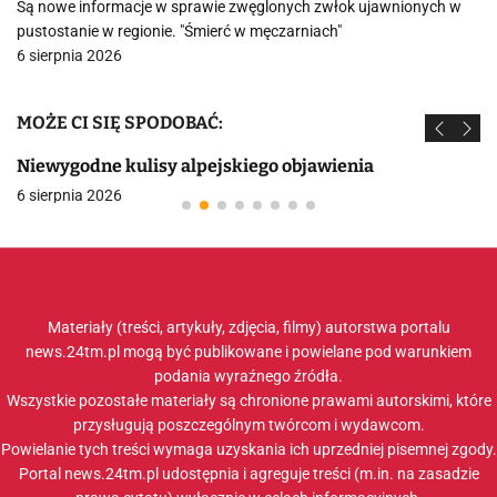
Są nowe informacje w sprawie zwęglonych zwłok ujawnionych w
pustostanie w regionie. "Śmierć w męczarniach"
6 sierpnia 2026
MOŻE CI SIĘ SPODOBAĆ:
Niewygodne kulisy alpejskiego objawienia
6 sierpnia 2026
Materiały (treści, artykuły, zdjęcia, filmy) autorstwa portalu
news.24tm.pl mogą być publikowane i powielane pod warunkiem
podania wyraźnego źródła.
Wszystkie pozostałe materiały są chronione prawami autorskimi, które
przysługują poszczególnym twórcom i wydawcom.
Powielanie tych treści wymaga uzyskania ich uprzedniej pisemnej zgody.
Portal news.24tm.pl udostępnia i agreguje treści (m.in. na zasadzie