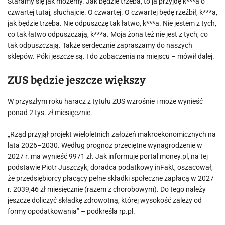
Staramy się jak możemy. Jak będzie trzeba, to ja przyjdę k***a o
czwartej tutaj, słuchajcie. O czwartej. O czwartej będę rzeźbił, k***a,
jak będzie trzeba. Nie odpuszczę tak łatwo, k***a. Nie jestem z tych,
co tak łatwo odpuszczają, k***a. Moja żona też nie jest z tych, co
tak odpuszczają. Także serdecznie zapraszamy do naszych
sklepów. Póki jeszcze są. I do zobaczenia na miejscu – mówił dalej.
ZUS będzie jeszcze większy
W przyszłym roku haracz z tytułu ZUS wzrośnie i może wynieść
ponad 2 tys. zł miesięcznie.
„Rząd przyjął projekt wieloletnich założeń makroekonomicznych na
lata 2026–2030. Według prognoz przeciętne wynagrodzenie w
2027 r. ma wynieść 9971 zł. Jak informuje portal money.pl, na tej
podstawie Piotr Juszczyk, doradca podatkowy inFakt, oszacował,
że przedsiębiorcy płacący pełne składki społeczne zapłacą w 2027
r. 2039,46 zł miesięcznie (razem z chorobowym). Do tego należy
jeszcze doliczyć składkę zdrowotną, której wysokość zależy od
formy opodatkowania” – podkreśla rp.pl.