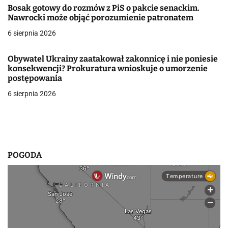
Bosak gotowy do rozmów z PiS o pakcie senackim.
w
Nawrocki może objąć porozumienie patronatem
6 sierpnia 2026
p
i
Obywatel Ukrainy zaatakował zakonnicę i nie poniesie
konsekwencji? Prokuratura wnioskuje o umorzenie
s
postępowania
u
6 sierpnia 2026
POGODA