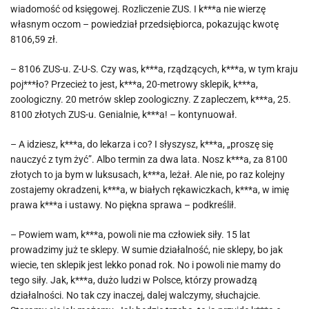
wiadomość od księgowej. Rozliczenie ZUS. I k***a nie wierzę
własnym oczom – powiedział przedsiębiorca, pokazując kwotę
8106,59 zł.
– 8106 ZUS-u. Z-U-S. Czy was, k***a, rządzących, k***a, w tym kraju
poj***ło? Przecież to jest, k***a, 20-metrowy sklepik, k***a,
zoologiczny. 20 metrów sklep zoologiczny. Z zapleczem, k***a, 25.
8100 złotych ZUS-u. Genialnie, k***a! – kontynuował.
– A idziesz, k***a, do lekarza i co? I słyszysz, k***a, „proszę się
nauczyć z tym żyć”. Albo termin za dwa lata. Nosz k***a, za 8100
złotych to ja bym w luksusach, k***a, leżał. Ale nie, po raz kolejny
zostajemy okradzeni, k***a, w białych rękawiczkach, k***a, w imię
prawa k***a i ustawy. No piękna sprawa – podkreślił.
– Powiem wam, k***a, powoli nie ma człowiek siły. 15 lat
prowadzimy już te sklepy. W sumie działalność, nie sklepy, bo jak
wiecie, ten sklepik jest lekko ponad rok. No i powoli nie mamy do
tego siły. Jak, k***a, dużo ludzi w Polsce, którzy prowadzą
działalności. No tak czy inaczej, dalej walczymy, słuchajcie.