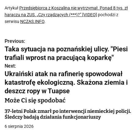
Artykuł
Przedsiębiorca z Koszalina nie wytrzymał. Ponad 8 tys. zł
haraczu na ZUS. „Czy rządzących (***)?” [VIDEO]
pochodzi z
serwisu
NCZAS.INFO
.
Previous:
N
Taka sytuacja na poznańskiej ulicy. "Piesi
a
trafiali wprost na pracującą koparkę"
w
Next:
Ukraiński atak na rafinerię spowodował
i
katastrofę ekologiczną. Skażona ziemia i
g
deszcz ropy w Tuapse
a
Może Ci się spodobać
c
37-letni Polak zmarł po interwencji niemieckiej policji.
Śledczy badają działania funkcjonariuszy
j
6 sierpnia 2026
a