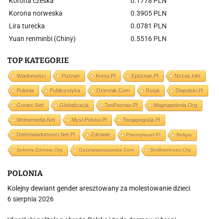
Korona czeska
0.1778 PLN
Korona norweska
0.3905 PLN
Lira turecka
0.0781 PLN
Yuan renminbi (Chiny)
0.5516 PLN
TOP KATEGORIE
Wiadomości
Poznań
Kresy.pl
Epoznan.pl
Nczas.info
Polonia
Publicystyka
Dziennik.com
Rosja
Dlapolski.pl
Goniec.net
Globalizacja
TenPoznan.pl
Magnapolonia.org
Wolnemedia.net
Mysl-Polska.pl
Twojapogoda.pl
Dobrewiadomosci.net.pl
Zdrowie
Prisonplanet.pl
Religia
Sekrety-Zdrowia.org
Gazetawarszawska.com
Stolikwolnosci.org
POLONIA
Kolejny dewiant gender aresztowany za molestowanie dzieci
6 sierpnia 2026