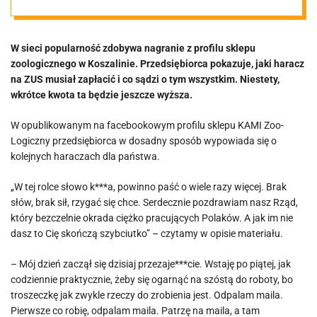
haraczu na ZUS.
W sieci popularność zdobywa nagranie z profilu sklepu
„Czy rządzących
zoologicznego w Koszalinie. Przedsiębiorca pokazuje, jaki haracz
na ZUS musiał zapłacić i co sądzi o tym wszystkim. Niestety,
(***)?” [VIDEO]
wkrótce kwota ta będzie jeszcze wyższa.
W opublikowanym na facebookowym profilu sklepu KAMI Zoo-
Logiczny przedsiębiorca w dosadny sposób wypowiada się o
kolejnych haraczach dla państwa.
„W tej rolce słowo k***a, powinno paść o wiele razy więcej. Brak
słów, brak sił, rzygać się chce. Serdecznie pozdrawiam nasz Rząd,
który bezczelnie okrada ciężko pracujących Polaków. A jak im nie
dasz to Cię skończą szybciutko” – czytamy w opisie materiału.
– Mój dzień zaczął się dzisiaj przezaje***cie. Wstaję po piątej, jak
codziennie praktycznie, żeby się ogarnąć na szóstą do roboty, bo
troszeczkę jak zwykle rzeczy do zrobienia jest. Odpalam maila.
Pierwsze co robię, odpalam maila. Patrzę na maila, a tam