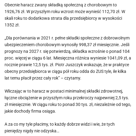
Obecnie haracz zwany składką społeczną z chorobowym to
1926,76 zł. W przyszłym roku wzrost może wynieść 112,70 zł. W
skali roku to dodatkowa strata dla przedsiębiorcy w wysokości
1352 zł.
„Dla porównania w 2021 r. pełne składki społeczne z dobrowolnym
ubezpieczeniem chorobowym wynosiły 998,37 zł miesięcznie. Jeśli
prognozy na 2027 r. się potwierdzą, składka wzrośnie o ponad 104
proc. więcej w ciągu 6 lat. Miesięczna różnica wyniesie 1041,09 zł, a
rocznie prawie 12,5 tys. zł. Piotr Juszczyk wskazuje, że w praktyce
obecny przedsiębiorca w ciągu pół roku odda do ZUS tyle, ile kilka
lat temu płacił przez cały rok” – czytamy.
Wliczając w to haracz w postaci minimalnej składki zdrowotnej,
łączne obciążenie w przyszłym roku przekroczy najpewniej 2,5 tys.
zł miesięcznie. W ciągu roku to ponad 30 tys. zł, niezależnie od tego,
jakie dochody firma osiąga.
A za co my tyle płacimy, to każdy dobrze widzi i wie, że tych
pieniędzy nigdy nie odzyska…