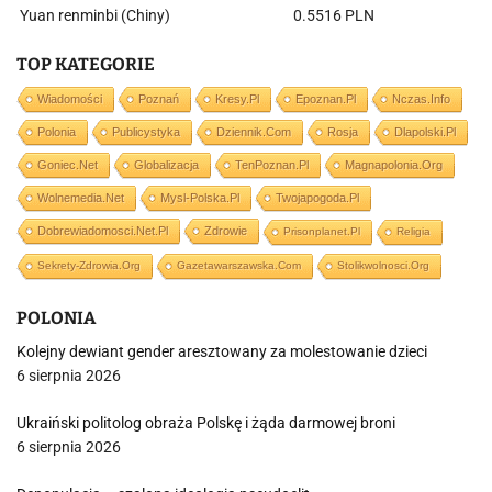
Yuan renminbi (Chiny)
0.5516 PLN
TOP KATEGORIE
Wiadomości
Poznań
Kresy.pl
Epoznan.pl
Nczas.info
Polonia
Publicystyka
Dziennik.com
Rosja
Dlapolski.pl
Goniec.net
Globalizacja
TenPoznan.pl
Magnapolonia.org
Wolnemedia.net
Mysl-Polska.pl
Twojapogoda.pl
Dobrewiadomosci.net.pl
Zdrowie
Prisonplanet.pl
Religia
Sekrety-Zdrowia.org
Gazetawarszawska.com
Stolikwolnosci.org
POLONIA
Kolejny dewiant gender aresztowany za molestowanie dzieci
6 sierpnia 2026
Ukraiński politolog obraża Polskę i żąda darmowej broni
6 sierpnia 2026