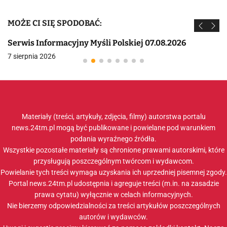
MOŻE CI SIĘ SPODOBAĆ:
Serwis Informacyjny Myśli Polskiej 07.08.2026
7 sierpnia 2026
Materiały (treści, artykuły, zdjęcia, filmy) autorstwa portalu
news.24tm.pl mogą być publikowane i powielane pod warunkiem
podania wyraźnego źródła.
Wszystkie pozostałe materiały są chronione prawami autorskimi, które
przysługują poszczególnym twórcom i wydawcom.
Powielanie tych treści wymaga uzyskania ich uprzedniej pisemnej zgody.
Portal news.24tm.pl udostępnia i agreguje treści (m.in. na zasadzie
prawa cytatu) wyłącznie w celach informacyjnych.
Nie bierzemy odpowiedzialności za treści artykułów poszczególnych
autorów i wydawców.