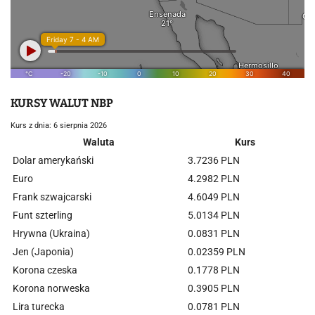
KURSY WALUT NBP
Kurs z dnia: 6 sierpnia 2026
Waluta
Kurs
Dolar amerykański
3.7236 PLN
Euro
4.2982 PLN
Frank szwajcarski
4.6049 PLN
Funt szterling
5.0134 PLN
Hrywna (Ukraina)
0.0831 PLN
Jen (Japonia)
0.02359 PLN
Korona czeska
0.1778 PLN
Korona norweska
0.3905 PLN
Lira turecka
0.0781 PLN