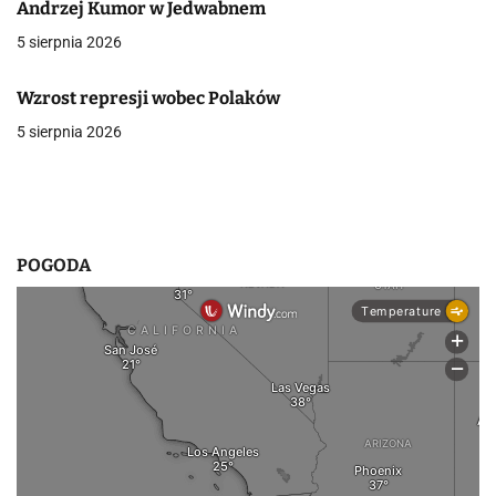
Andrzej Kumor w Jedwabnem
a
5 sierpnia 2026
w
p
Wzrost represji wobec Polaków
5 sierpnia 2026
i
s
u
POGODA