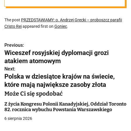
parafii Cristo
The post
PRZEDSTAWIAMY: o. Andrzej Grecki – proboszcz parafii
Rei
Cristo Rei
appeared first on
Goniec
.
Previous:
N
Wiceszef rosyjskiej dyplomacji grozi
a
atakiem atomowym
w
Next:
Polska w dziesiątce krajów na świecie,
i
które mają największe zasoby złota
g
Może Ci się spodobać
a
Z życia Kongresu Polonii Kanadyjskiej, Oddział Toronto
82. rocznica wybuchu Powstania Warszawskiego
c
6 sierpnia 2026
j