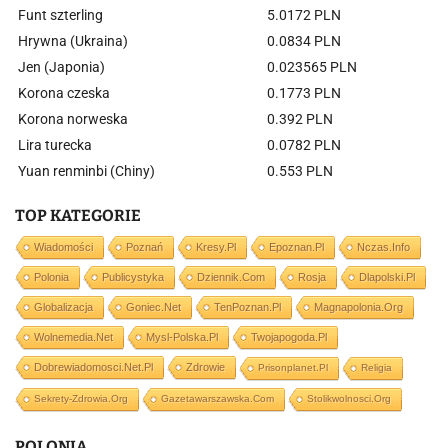
Funt szterling
5.0172 PLN
Hrywna (Ukraina)
0.0834 PLN
Jen (Japonia)
0.023565 PLN
Korona czeska
0.1773 PLN
Korona norweska
0.392 PLN
Lira turecka
0.0782 PLN
Yuan renminbi (Chiny)
0.553 PLN
TOP KATEGORIE
Wiadomości
Poznań
Kresy.pl
Epoznan.pl
Nczas.info
Polonia
Publicystyka
Dziennik.com
Rosja
Dlapolski.pl
Globalizacja
Goniec.net
TenPoznan.pl
Magnapolonia.org
Wolnemedia.net
Mysl-Polska.pl
Twojapogoda.pl
Dobrewiadomosci.net.pl
Zdrowie
Prisonplanet.pl
Religia
Sekrety-Zdrowia.org
Gazetawarszawska.com
Stolikwolnosci.org
POLONIA