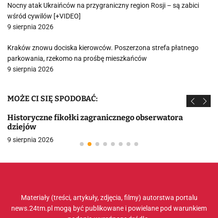
Nocny atak Ukraińców na przygraniczny region Rosji – są zabici
wśród cywilów [+VIDEO]
9 sierpnia 2026
Kraków znowu dociska kierowców. Poszerzona strefa płatnego
parkowania, rzekomo na prośbę mieszkańców
9 sierpnia 2026
MOŻE CI SIĘ SPODOBAĆ:
Historyczne fikołki zagranicznego obserwatora
dziejów
9 sierpnia 2026
Materiały (treści, artykuły, zdjęcia, filmy) autorstwa portalu
news.24tm.pl mogą być publikowane i powielane pod warunkiem