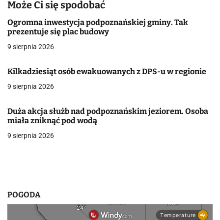
a
Może Ci się spodobać
c
Ogromna inwestycja podpoznańskiej gminy. Tak
prezentuje się plac budowy
j
9 sierpnia 2026
a
Kilkadziesiąt osób ewakuowanych z DPS-u w regionie
w
9 sierpnia 2026
p
Duża akcja służb nad podpoznańskim jeziorem. Osoba
i
miała zniknąć pod wodą
s
9 sierpnia 2026
u
POGODA