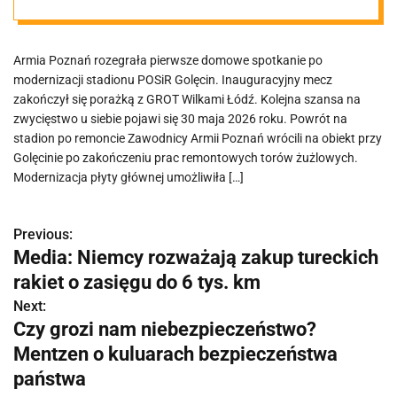
Golęcinie
Armia Poznań rozegrała pierwsze domowe spotkanie po
modernizacji stadionu POSiR Golęcin. Inauguracyjny mecz
zakończył się porażką z GROT Wilkami Łódź. Kolejna szansa na
zwycięstwo u siebie pojawi się 30 maja 2026 roku. Powrót na
stadion po remoncie Zawodnicy Armii Poznań wrócili na obiekt przy
Golęcinie po zakończeniu prac remontowych torów żużlowych.
Modernizacja płyty głównej umożliwiła […]
Previous:
N
Media: Niemcy rozważają zakup tureckich
a
rakiet o zasięgu do 6 tys. km
w
Next:
Czy grozi nam niebezpieczeństwo?
i
Mentzen o kuluarach bezpieczeństwa
g
państwa