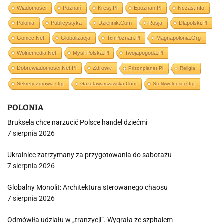
Wiadomości
Poznań
Kresy.pl
Epoznan.pl
Nczas.info
Polonia
Publicystyka
Dziennik.com
Rosja
Dlapolski.pl
Goniec.net
Globalizacja
TenPoznan.pl
Magnapolonia.org
Wolnemedia.net
Mysl-Polska.pl
Twojapogoda.pl
Dobrewiadomosci.net.pl
Zdrowie
Prisonplanet.pl
Religia
Sekrety-Zdrowia.org
Gazetawarszawska.com
Stolikwolnosci.org
POLONIA
Bruksela chce narzucić Polsce handel dziećmi
7 sierpnia 2026
Ukrainiec zatrzymany za przygotowania do sabotażu
7 sierpnia 2026
Globalny Monolit: Architektura sterowanego chaosu
7 sierpnia 2026
Odmówiła udziału w „tranzycji”. Wygrała ze szpitalem