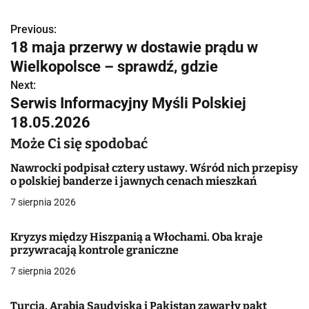
Previous:
N
18 maja przerwy w dostawie prądu w
a
Wielkopolsce – sprawdź, gdzie
w
Next:
Serwis Informacyjny Myśli Polskiej
i
18.05.2026
g
Może Ci się spodobać
a
Nawrocki podpisał cztery ustawy. Wśród nich przepisy
o polskiej banderze i jawnych cenach mieszkań
c
7 sierpnia 2026
j
Kryzys między Hiszpanią a Włochami. Oba kraje
a
przywracają kontrole graniczne
w
7 sierpnia 2026
p
Turcja, Arabia Saudyjska i Pakistan zawarły pakt