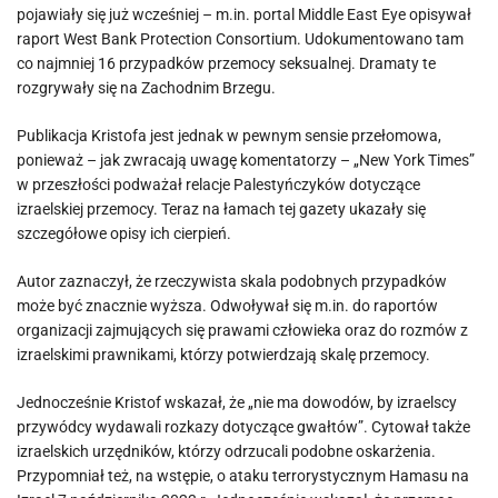
pojawiały się już wcześniej – m.in. portal Middle East Eye opisywał
raport West Bank Protection Consortium. Udokumentowano tam
co najmniej 16 przypadków przemocy seksualnej. Dramaty te
rozgrywały się na Zachodnim Brzegu.
Publikacja Kristofa jest jednak w pewnym sensie przełomowa,
ponieważ – jak zwracają uwagę komentatorzy – „New York Times”
w przeszłości podważał relacje Palestyńczyków dotyczące
izraelskiej przemocy. Teraz na łamach tej gazety ukazały się
szczegółowe opisy ich cierpień.
Autor zaznaczył, że rzeczywista skala podobnych przypadków
może być znacznie wyższa. Odwoływał się m.in. do raportów
organizacji zajmujących się prawami człowieka oraz do rozmów z
izraelskimi prawnikami, którzy potwierdzają skalę przemocy.
Jednocześnie Kristof wskazał, że „nie ma dowodów, by izraelscy
przywódcy wydawali rozkazy dotyczące gwałtów”. Cytował także
izraelskich urzędników, którzy odrzucali podobne oskarżenia.
Przypomniał też, na wstępie, o ataku terrorystycznym Hamasu na