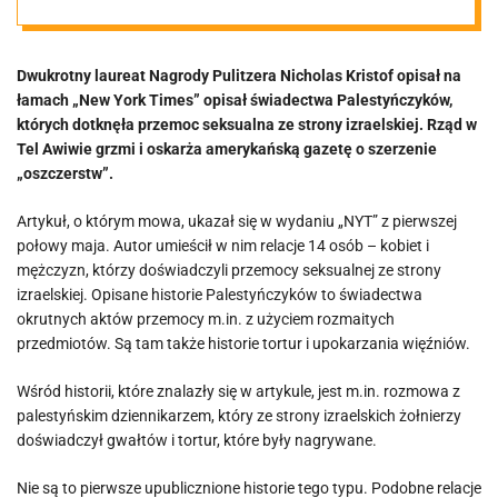
Ujawniono
Dwukrotny laureat Nagrody Pulitzera Nicholas Kristof opisał na
szokujące
łamach „New York Times” opisał świadectwa Palestyńczyków,
których dotknęła przemoc seksualna ze strony izraelskiej. Rząd w
szczegóły
Tel Awiwie grzmi i oskarża amerykańską gazetę o szerzenie
„oszczerstw”.
przemocy
Artykuł, o którym mowa, ukazał się w wydaniu „NYT” z pierwszej
połowy maja. Autor umieścił w nim relacje 14 osób – kobiet i
wobec
mężczyzn, którzy doświadczyli przemocy seksualnej ze strony
izraelskiej. Opisane historie Palestyńczyków to świadectwa
okrutnych aktów przemocy m.in. z użyciem rozmaitych
Palestyńczyków
przedmiotów. Są tam także historie tortur i upokarzania więźniów.
Wśród historii, które znalazły się w artykule, jest m.in. rozmowa z
palestyńskim dziennikarzem, który ze strony izraelskich żołnierzy
doświadczył gwałtów i tortur, które były nagrywane.
Nie są to pierwsze upublicznione historie tego typu. Podobne relacje