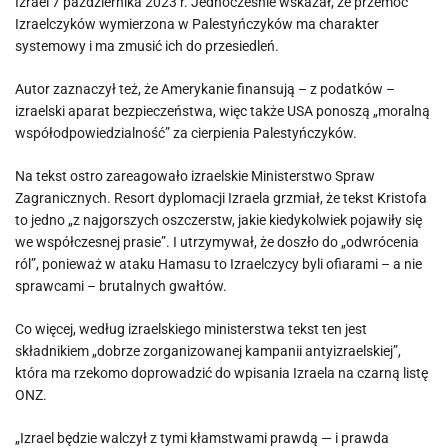
Izrael 7 października 2023 r. Jednocześnie wskazał, że przemoc
Izraelczyków wymierzona w Palestyńczyków ma charakter
systemowy i ma zmusić ich do przesiedleń.
Autor zaznaczył też, że Amerykanie finansują – z podatków –
izraelski aparat bezpieczeństwa, więc także USA ponoszą „moralną
współodpowiedzialność” za cierpienia Palestyńczyków.
Na tekst ostro zareagowało izraelskie Ministerstwo Spraw
Zagranicznych. Resort dyplomacji Izraela grzmiał, że tekst Kristofa
to jedno „z najgorszych oszczerstw, jakie kiedykolwiek pojawiły się
we współczesnej prasie”. I utrzymywał, że doszło do „odwrócenia
ról”, ponieważ w ataku Hamasu to Izraelczycy byli ofiarami – a nie
sprawcami – brutalnych gwałtów.
Co więcej, według izraelskiego ministerstwa tekst ten jest
składnikiem „dobrze zorganizowanej kampanii antyizraelskiej”,
która ma rzekomo doprowadzić do wpisania Izraela na czarną listę
ONZ.
„Izrael będzie walczył z tymi kłamstwami prawdą — i prawda