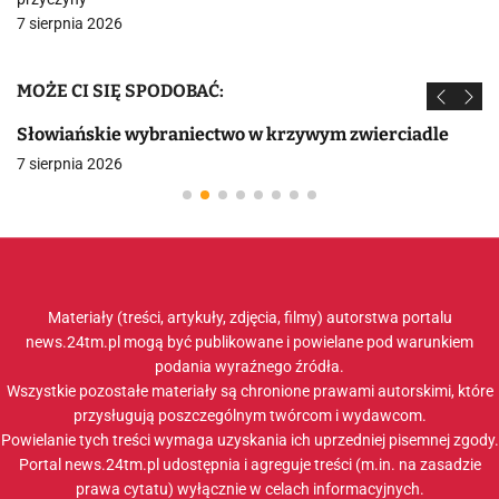
7 sierpnia 2026
MOŻE CI SIĘ SPODOBAĆ:
Słowiańskie wybraniectwo w krzywym zwierciadle
7 sierpnia 2026
Materiały (treści, artykuły, zdjęcia, filmy) autorstwa portalu
news.24tm.pl mogą być publikowane i powielane pod warunkiem
podania wyraźnego źródła.
Wszystkie pozostałe materiały są chronione prawami autorskimi, które
przysługują poszczególnym twórcom i wydawcom.
Powielanie tych treści wymaga uzyskania ich uprzedniej pisemnej zgody.
Portal news.24tm.pl udostępnia i agreguje treści (m.in. na zasadzie
prawa cytatu) wyłącznie w celach informacyjnych.