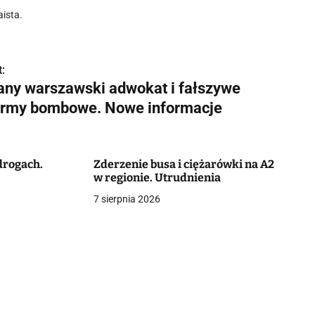
ista.
:
any warszawski adwokat i fałszywe
army bombowe. Nowe informacje
 drogach.
Zderzenie busa i ciężarówki na A2
w regionie. Utrudnienia
7 sierpnia 2026