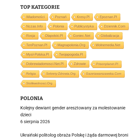
TOP KATEGORIE
i
Wiadomości
Poznań
Kresy.pl
Epoznan.pl
Nczas.info
Polonia
Publicystyka
Dziennik.com
Rosja
Dlapolski.pl
Goniec.net
Globalizacja
TenPoznan.pl
Magnapolonia.org
Wolnemedia.net
Mysl-Polska.pl
Twojapogoda.pl
Dobrewiadomosci.net.pl
Zdrowie
Prisonplanet.pl
Religia
Sekrety-Zdrowia.org
Gazetawarszawska.com
Stolikwolnosci.org
POLONIA
Kolejny dewiant gender aresztowany za molestowanie
dzieci
6 sierpnia 2026
Ukraiński politolog obraża Polskę i żąda darmowej broni