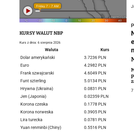
J
P
KURSY WALUT NBP
Kurs z dnia: 6 sierpnia 2026
Waluta
Kurs
Dolar amerykański
3.7236 PLN
i
Euro
4.2982 PLN
M
Frank szwajcarski
4.6049 PLN
p
Funt szterling
5.0134 PLN
z
Hrywna (Ukraina)
0.0831 PLN
7
Jen (Japonia)
0.02359 PLN
Korona czeska
0.1778 PLN
j
Korona norweska
0.3905 PLN
Lira turecka
0.0781 PLN
Yuan renminbi (Chiny)
0.5516 PLN