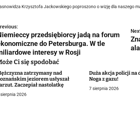
asnowidza Krzysztofa Jackowskiego poproszono o wizję dla naszego ma
revious:
N
Next
Niemieccy przedsiębiorcy jadą na forum
Zn
a
ekonomiczne do Petersburga. W tle
al
w
miliardowe interesy w Rosji
Może Ci się spodobać
ężczyzna zatrzymany nad
Duża akcja policji na
g
oznańskim jeziorem usłyszał
Noga z gazu!
arzut. Zaczepiał nastolatkę
a
7 sierpnia 2026
 sierpnia 2026
c
a
w