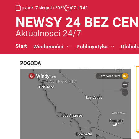
S
piątek, 7 sierpnia 2026
07
:
15
:
49
k
i
NEWSY 24 BEZ CE
p
t
Aktualności 24/7
o
c
Start
Wiadomości
Publicystyka
Globali
o
n
POGODA
t
e
n
t