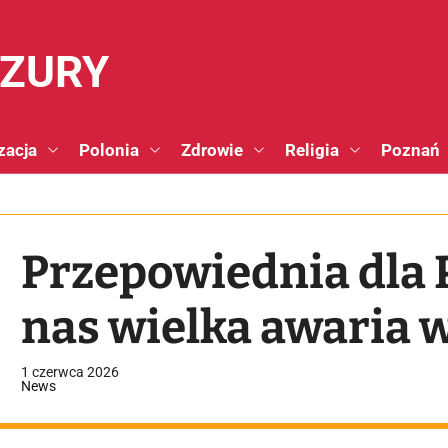
NZURY
zacja
Polonia
Zdrowie
Religia
Poznań
Przepowiednia dla 
nas wielka awaria
1 czerwca 2026
News