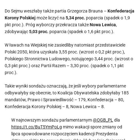
Do Sejmu weszłaby także partia Grzegorza Brauna –
Konfederacja
Korony Polskiej
może liczyć na
5,34 proc.
poparcia (spadek o 1,9
pkt proc.). Próg wyborczy przekracza także
Nowa Lewica
,
zdobywając
5,03 proc.
poparcia (spadek o 1,6 pkt proc.).
W ławach na Wiejskiej nie zasiedliby natomiast przedstawiciele
Polski 2050, która uzyskała 3,55 proc. (wzrost o 0,2 pkt proc.),
Polskiego Stronnictwa Ludowego, notującego 3,44 proc. (wzrost o
0,3 pkt proc.) oraz Partii Razem – 3,30 proc. (spadek o 1,1 pkt
proc.).
Takie wyniki sondażu oznaczają, że jeśli wybory parlamentarne
odbywałyby się obecnie, to Koalicja Obywatelska zdobyłaby 185
mandatów, Prawo i Sprawiedliwość – 179, Konfederacja – 80,
Konfederacja Korony Polskiej – 8, Nowa Lewica – 8.
W najnowszym sondażu parlamentarnym
@OGB_PL
dla
https://t.co/BuT5YmPoLg
mimo wakacji spore zmiany od
lipca spowodowane rozpoczęciem kadencji Prezydenta