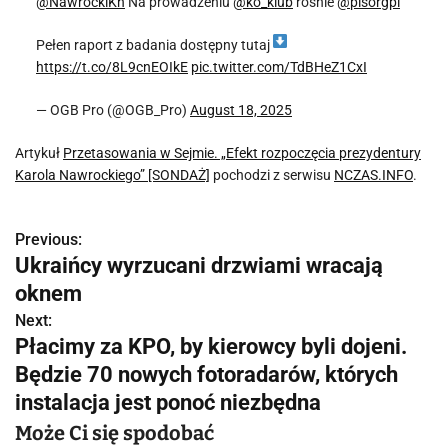
@NawrockiKn
Na prowadzeniu
@ko_klub
rośnie
@pisorgpl
Pełen raport z badania dostępny tutaj
https://t.co/8L9cnEOIkE
pic.twitter.com/TdBHeZ1CxI
— OGB Pro (@OGB_Pro)
August 18, 2025
Artykuł
Przetasowania w Sejmie. „Efekt rozpoczęcia prezydentury
Karola Nawrockiego” [SONDAŻ]
pochodzi z serwisu
NCZAS.INFO
.
Previous:
N
Ukraińcy wyrzucani drzwiami wracają
a
oknem
w
Next:
Płacimy za KPO, by kierowcy byli dojeni.
i
Będzie 70 nowych fotoradarów, których
g
instalacja jest ponoć niezbędna
a
Może Ci się spodobać