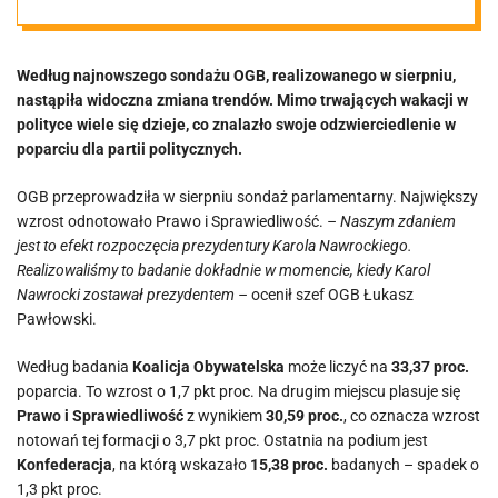
Karola
Według najnowszego sondażu OGB, realizowanego w sierpniu,
Nawrockiego”
nastąpiła widoczna zmiana trendów. Mimo trwających wakacji w
polityce wiele się dzieje, co znalazło swoje odzwierciedlenie w
[SONDAŻ]
poparciu dla partii politycznych.
OGB przeprowadziła w sierpniu sondaż parlamentarny. Największy
wzrost odnotowało Prawo i Sprawiedliwość.
– Naszym zdaniem
jest to efekt rozpoczęcia prezydentury Karola Nawrockiego.
Realizowaliśmy to badanie dokładnie w momencie, kiedy Karol
Nawrocki zostawał prezydentem –
ocenił szef OGB Łukasz
Pawłowski.
Według badania
Koalicja Obywatelska
może liczyć na
33,37 proc.
poparcia. To wzrost o 1,7 pkt proc. Na drugim miejscu plasuje się
Prawo i Sprawiedliwość
z wynikiem
30,59 proc.
, co oznacza wzrost
notowań tej formacji o 3,7 pkt proc. Ostatnia na podium jest
Konfederacja
, na którą wskazało
15,38 proc.
badanych – spadek o
1,3 pkt proc.