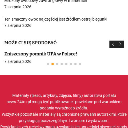
Mrożony owocowy zawrót głowy w marketach
7 sierpnia 2026
Ten smaczny owoc najczęściej jest źródłem ostrej biegunki
7 sierpnia 2026
MOŻE CI SIĘ SPODOBAĆ:
Zniszczony pomnik UPA w Polsce!
7 sierpnia 2026
Materiały (treści, artykuły, zdjęcia, filmy) autorstwa portalu
news.24tm.pl mogą być publikowane i powielane pod warunkiem
podania wyraźnego źródła.
Wszystkie pozostałe materiały są chronione prawami autorskimi, które
przysługują poszczególnym twórcom i wydawcom.
Powielanie tych treści wymaga uzyskania ich uprzedniej pisemnej zgody.