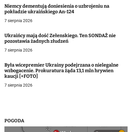
c
Niemcy dementują doniesienia o uzbrojeniu na
pokładzie ukraińskiego An-124
j
7 sierpnia 2026
a
Ukraińcy mają dość Zełenskiego. Ten SONDAŻ nie
w
pozostawia żadnych złudzeń
7 sierpnia 2026
p
i
Była wicepremier Ukrainy podejrzana o nielegalne
wzbogacenie. Prokuratura żąda 13,1 mln hrywien
s
kaucji [+FOTO]
u
7 sierpnia 2026
POGODA