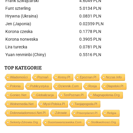
Frank szwajcarski
4.6049 PLN
Funt szterling
5.0134 PLN
Hrywna (Ukraina)
0.0831 PLN
Jen (Japonia)
0.02359 PLN
Korona czeska
0.1778 PLN
Korona norweska
0.3905 PLN
Lira turecka
0.0781 PLN
Yuan renminbi (Chiny)
0.5516 PLN
TOP KATEGORIE
Wiadomości
Poznań
Kresy.pl
Epoznan.pl
Nczas.info
Polonia
Publicystyka
Dziennik.com
Rosja
Dlapolski.pl
Goniec.net
Globalizacja
TenPoznan.pl
Magnapolonia.org
Wolnemedia.net
Mysl-Polska.pl
Twojapogoda.pl
Dobrewiadomosci.net.pl
Zdrowie
Prisonplanet.pl
Religia
Sekrety-Zdrowia.org
Gazetawarszawska.com
Stolikwolnosci.org