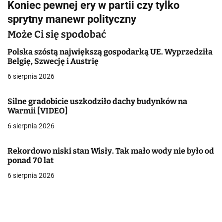
Koniec pewnej ery w partii czy tylko
i
sprytny manewr polityczny
g
Może Ci się spodobać
a
Polska szóstą największą gospodarką UE. Wyprzedziła
Belgię, Szwecję i Austrię
c
6 sierpnia 2026
j
Silne gradobicie uszkodziło dachy budynków na
a
Warmii [VIDEO]
w
6 sierpnia 2026
p
Rekordowo niski stan Wisły. Tak mało wody nie było od
i
ponad 70 lat
6 sierpnia 2026
s
u