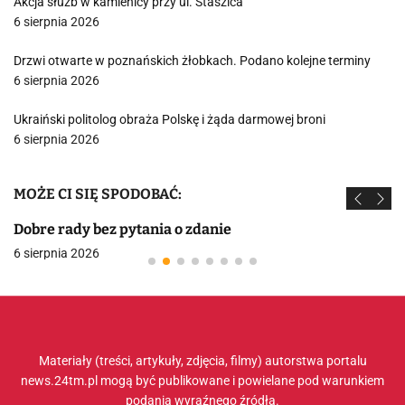
Akcja służb w kamienicy przy ul. Staszica
6 sierpnia 2026
Drzwi otwarte w poznańskich żłobkach. Podano kolejne terminy
6 sierpnia 2026
Ukraiński politolog obraża Polskę i żąda darmowej broni
6 sierpnia 2026
MOŻE CI SIĘ SPODOBAĆ:
Dobre rady bez pytania o zdanie
6 sierpnia 2026
Materiały (treści, artykuły, zdjęcia, filmy) autorstwa portalu
news.24tm.pl mogą być publikowane i powielane pod warunkiem
podania wyraźnego źródła.