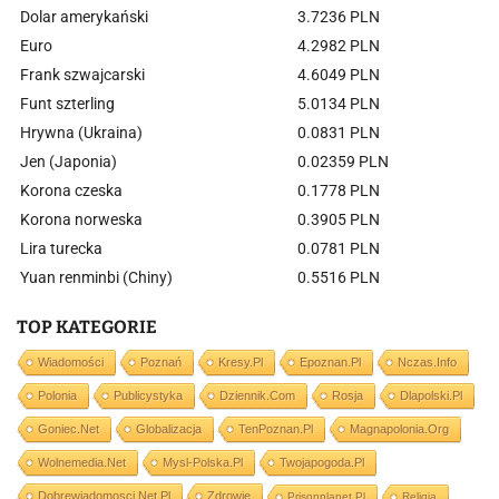
Dolar amerykański
3.7236 PLN
Euro
4.2982 PLN
Frank szwajcarski
4.6049 PLN
Funt szterling
5.0134 PLN
Hrywna (Ukraina)
0.0831 PLN
Jen (Japonia)
0.02359 PLN
Korona czeska
0.1778 PLN
Korona norweska
0.3905 PLN
Lira turecka
0.0781 PLN
Yuan renminbi (Chiny)
0.5516 PLN
TOP KATEGORIE
Wiadomości
Poznań
Kresy.pl
Epoznan.pl
Nczas.info
Polonia
Publicystyka
Dziennik.com
Rosja
Dlapolski.pl
Goniec.net
Globalizacja
TenPoznan.pl
Magnapolonia.org
Wolnemedia.net
Mysl-Polska.pl
Twojapogoda.pl
Dobrewiadomosci.net.pl
Zdrowie
Prisonplanet.pl
Religia