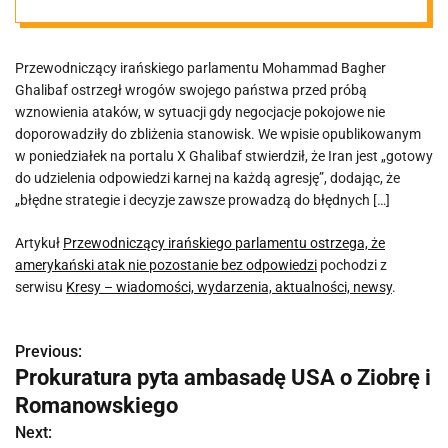
amerykański
Przewodniczący irańskiego parlamentu Mohammad Bagher
atak nie
Ghalibaf ostrzegł wrogów swojego państwa przed próbą
wznowienia ataków, w sytuacji gdy negocjacje pokojowe nie
pozostanie bez
doporowadziły do zbliżenia stanowisk. We wpisie opublikowanym
w poniedziałek na portalu X Ghalibaf stwierdził, że Iran jest „gotowy
do udzielenia odpowiedzi karnej na każdą agresję”, dodając, że
odpowiedzi
„błędne strategie i decyzje zawsze prowadzą do błędnych […]
Artykuł
Przewodniczący irańskiego parlamentu ostrzega, że
amerykański atak nie pozostanie bez odpowiedzi
pochodzi z
serwisu
Kresy – wiadomości, wydarzenia, aktualności, newsy
.
Previous:
N
Prokuratura pyta ambasadę USA o Ziobrę i
a
Romanowskiego
w
Next: