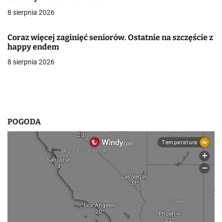
8 sierpnia 2026
w
p
Coraz więcej zaginięć seniorów. Ostatnie na szczęście z
happy endem
i
8 sierpnia 2026
s
u
POGODA