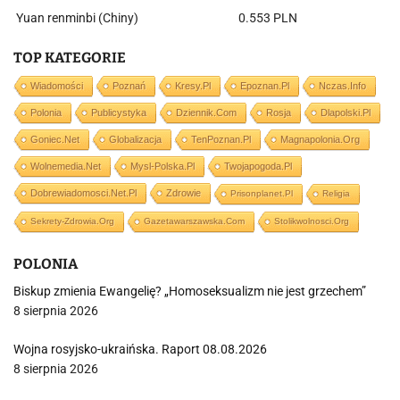
Yuan renminbi (Chiny)
0.553 PLN
TOP KATEGORIE
Wiadomości
Poznań
Kresy.pl
Epoznan.pl
Nczas.info
Polonia
Publicystyka
Dziennik.com
Rosja
Dlapolski.pl
Goniec.net
Globalizacja
TenPoznan.pl
Magnapolonia.org
Wolnemedia.net
Mysl-Polska.pl
Twojapogoda.pl
Dobrewiadomosci.net.pl
Zdrowie
Prisonplanet.pl
Religia
Sekrety-Zdrowia.org
Gazetawarszawska.com
Stolikwolnosci.org
POLONIA
Biskup zmienia Ewangelię? „Homoseksualizm nie jest grzechem”
8 sierpnia 2026
Wojna rosyjsko-ukraińska. Raport 08.08.2026
8 sierpnia 2026