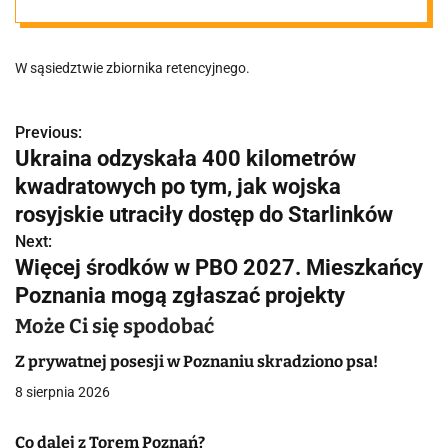
W sąsiedztwie zbiornika retencyjnego.
Previous:
N
Ukraina odzyskała 400 kilometrów
a
kwadratowych po tym, jak wojska
w
rosyjskie utraciły dostęp do Starlinków
Next:
i
Więcej środków w PBO 2027. Mieszkańcy
g
Poznania mogą zgłaszać projekty
a
Może Ci się spodobać
c
Z prywatnej posesji w Poznaniu skradziono psa!
8 sierpnia 2026
j
a
Co dalej z Torem Poznań?