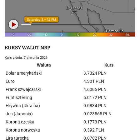
KURSY WALUT NBP
Kurs z dnia: 7 sierpnia 2026
Waluta
Kurs
Dolar amerykański
3.7324 PLN
Euro
4.301 PLN
Frank szwajcarski
4.6005 PLN
Funt szterling
5.0172 PLN
Hrywna (Ukraina)
0.0834 PLN
Jen (Japonia)
0.023565 PLN
Korona czeska
0.1773 PLN
Korona norweska
0.392 PLN
Lira turecka
0.0782 PLN