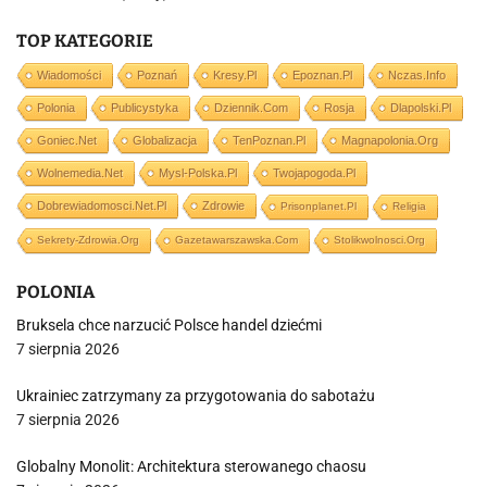
TOP KATEGORIE
Wiadomości
Poznań
Kresy.pl
Epoznan.pl
Nczas.info
Polonia
Publicystyka
Dziennik.com
Rosja
Dlapolski.pl
Goniec.net
Globalizacja
TenPoznan.pl
Magnapolonia.org
Wolnemedia.net
Mysl-Polska.pl
Twojapogoda.pl
Dobrewiadomosci.net.pl
Zdrowie
Prisonplanet.pl
Religia
Sekrety-Zdrowia.org
Gazetawarszawska.com
Stolikwolnosci.org
POLONIA
Bruksela chce narzucić Polsce handel dziećmi
7 sierpnia 2026
Ukrainiec zatrzymany za przygotowania do sabotażu
7 sierpnia 2026
Globalny Monolit: Architektura sterowanego chaosu