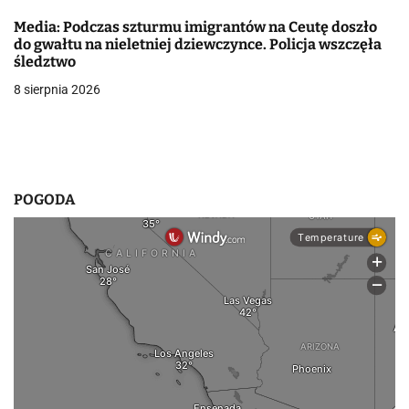
s
Media: Podczas szturmu imigrantów na Ceutę doszło
u
do gwałtu na nieletniej dziewczynce. Policja wszczęła
śledztwo
8 sierpnia 2026
POGODA