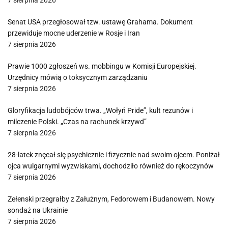
7 sierpnia 2026
Senat USA przegłosował tzw. ustawę Grahama. Dokument
przewiduje mocne uderzenie w Rosje i Iran
7 sierpnia 2026
Prawie 1000 zgłoszeń ws. mobbingu w Komisji Europejskiej.
Urzędnicy mówią o toksycznym zarządzaniu
7 sierpnia 2026
Gloryfikacja ludobójców trwa. „Wołyń Pride”, kult rezunów i
milczenie Polski. „Czas na rachunek krzywd”
7 sierpnia 2026
28-latek znęcał się psychicznie i fizycznie nad swoim ojcem. Poniżał
ojca wulgarnymi wyzwiskami, dochodziło również do rękoczynów
7 sierpnia 2026
Zełenski przegrałby z Załużnym, Fedorowem i Budanowem. Nowy
sondaż na Ukrainie
7 sierpnia 2026