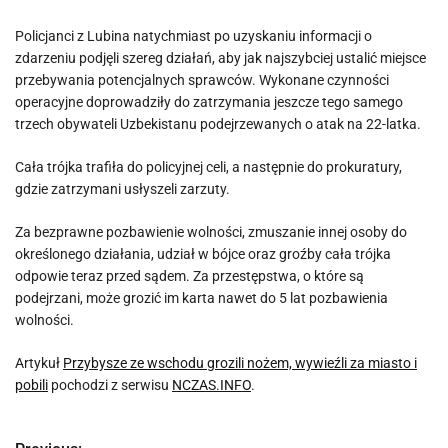
Policjanci z Lubina natychmiast po uzyskaniu informacji o
zdarzeniu podjęli szereg działań, aby jak najszybciej ustalić miejsce
przebywania potencjalnych sprawców. Wykonane czynności
operacyjne doprowadziły do zatrzymania jeszcze tego samego
trzech obywateli Uzbekistanu podejrzewanych o atak na 22-latka.
Cała trójka trafiła do policyjnej celi, a następnie do prokuratury,
gdzie zatrzymani usłyszeli zarzuty.
Za bezprawne pozbawienie wolności, zmuszanie innej osoby do
określonego działania, udział w bójce oraz groźby cała trójka
odpowie teraz przed sądem. Za przestępstwa, o które są
podejrzani, może grozić im karta nawet do 5 lat pozbawienia
wolności.
Artykuł
Przybysze ze wschodu grozili nożem, wywieźli za miasto i
pobili
pochodzi z serwisu
NCZAS.INFO
.