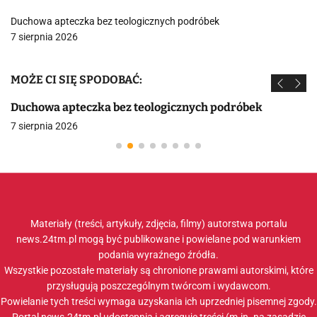
Duchowa apteczka bez teologicznych podróbek
7 sierpnia 2026
MOŻE CI SIĘ SPODOBAĆ:
Duchowa apteczka bez teologicznych podróbek
7 sierpnia 2026
Materiały (treści, artykuły, zdjęcia, filmy) autorstwa portalu
news.24tm.pl mogą być publikowane i powielane pod warunkiem
podania wyraźnego źródła.
Wszystkie pozostałe materiały są chronione prawami autorskimi, które
przysługują poszczególnym twórcom i wydawcom.
Powielanie tych treści wymaga uzyskania ich uprzedniej pisemnej zgody.