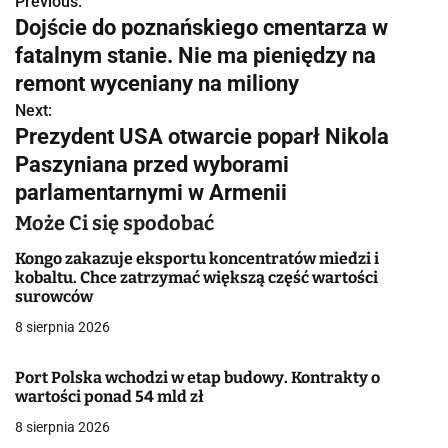
Previous:
N
Dojście do poznańskiego cmentarza w
a
fatalnym stanie. Nie ma pieniędzy na
w
remont wyceniany na miliony
Next:
i
Prezydent USA otwarcie poparł Nikola
g
Paszyniana przed wyborami
parlamentarnymi w Armenii
a
Może Ci się spodobać
c
Kongo zakazuje eksportu koncentratów miedzi i
j
kobaltu. Chce zatrzymać większą część wartości
surowców
a
8 sierpnia 2026
w
Port Polska wchodzi w etap budowy. Kontrakty o
p
wartości ponad 54 mld zł
i
8 sierpnia 2026