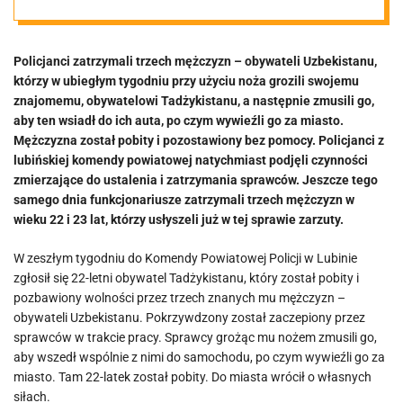
miasto i pobili
Policjanci zatrzymali trzech mężczyzn – obywateli Uzbekistanu,
którzy w ubiegłym tygodniu przy użyciu noża grozili swojemu
znajomemu, obywatelowi Tadżykistanu, a następnie zmusili go,
aby ten wsiadł do ich auta, po czym wywieźli go za miasto.
Mężczyzna został pobity i pozostawiony bez pomocy. Policjanci z
lubińskiej komendy powiatowej natychmiast podjęli czynności
zmierzające do ustalenia i zatrzymania sprawców. Jeszcze tego
samego dnia funkcjonariusze zatrzymali trzech mężczyzn w
wieku 22 i 23 lat, którzy usłyszeli już w tej sprawie zarzuty.
W zeszłym tygodniu do Komendy Powiatowej Policji w Lubinie
zgłosił się 22-letni obywatel Tadżykistanu, który został pobity i
pozbawiony wolności przez trzech znanych mu mężczyzn –
obywateli Uzbekistanu. Pokrzywdzony został zaczepiony przez
sprawców w trakcie pracy. Sprawcy grożąc mu nożem zmusili go,
aby wszedł wspólnie z nimi do samochodu, po czym wywieźli go za
miasto. Tam 22-latek został pobity. Do miasta wrócił o własnych
siłach.