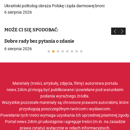
Ukraiński politolog obraża Polskę i żąda darmowej broni
6 sierpnia 2026
MOŻE CI SIĘ SPODOBAĆ:
Dobre rady bez pytania o zdanie
6 sierpnia 2026
Materiały (treści, artykuły, zdjęcia, filmy) autorstwa portalu
news.24tm.pl mogą być publikowane i powielane pod warunkiem
podania wyraźnego źródła.
Wszystkie pozostałe materiały są chronione prawami autorskimi, które
przysługują poszczególnym twórcom i wydawcom.
Powielanie tych treści wymaga uzyskania ich uprzedniej pisemnej zgody.
Portal news.24tm.pl udostępnia i agreguje treści (m.in. na zasadzie
prawa cytatu) wyłącznie w celach informacyjnych.