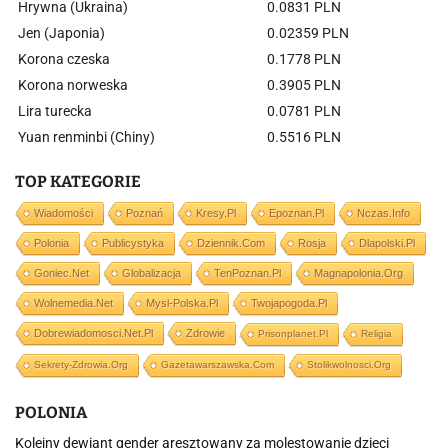
Hrywna (Ukraina)
0.0831 PLN
Jen (Japonia)
0.02359 PLN
Korona czeska
0.1778 PLN
Korona norweska
0.3905 PLN
Lira turecka
0.0781 PLN
Yuan renminbi (Chiny)
0.5516 PLN
TOP KATEGORIE
Wiadomości
Poznań
Kresy.pl
Epoznan.pl
Nczas.info
Polonia
Publicystyka
Dziennik.com
Rosja
Dlapolski.pl
Goniec.net
Globalizacja
TenPoznan.pl
Magnapolonia.org
Wolnemedia.net
Mysl-Polska.pl
Twojapogoda.pl
Dobrewiadomosci.net.pl
Zdrowie
Prisonplanet.pl
Religia
Sekrety-Zdrowia.org
Gazetawarszawska.com
Stolikwolnosci.org
POLONIA
Kolejny dewiant gender aresztowany za molestowanie dzieci