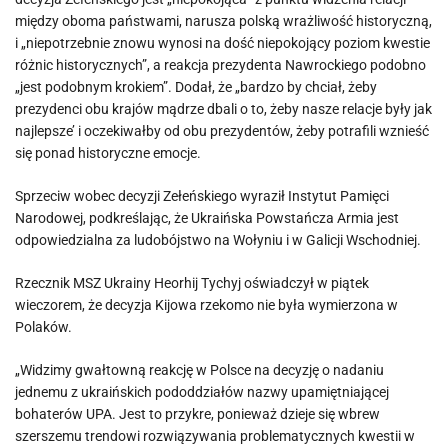
między oboma państwami, narusza polską wrażliwość historyczną,
i „niepotrzebnie znowu wynosi na dość niepokojący poziom kwestie
różnic historycznych”, a reakcja prezydenta Nawrockiego podobno
„jest podobnym krokiem”. Dodał, że „bardzo by chciał, żeby
prezydenci obu krajów mądrze dbali o to, żeby nasze relacje były jak
najlepsze’ i oczekiwałby od obu prezydentów, żeby potrafili wznieść
się ponad historyczne emocje.
Sprzeciw wobec decyzji Zełeńskiego wyraził Instytut Pamięci
Narodowej, podkreślając, że Ukraińska Powstańcza Armia jest
odpowiedzialna za ludobójstwo na Wołyniu i w Galicji Wschodniej.
Rzecznik MSZ Ukrainy Heorhij Tychyj oświadczył w piątek
wieczorem, że decyzja Kijowa rzekomo nie była wymierzona w
Polaków.
„Widzimy gwałtowną reakcję w Polsce na decyzję o nadaniu
jednemu z ukraińskich pododdziałów nazwy upamiętniającej
bohaterów UPA. Jest to przykre, ponieważ dzieje się wbrew
szerszemu trendowi rozwiązywania problematycznych kwestii w