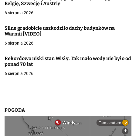
j
Belgię, Szwecję i Austrię
a
6 sierpnia 2026
w
Silne gradobicie uszkodziło dachy budynków na
Warmii [VIDEO]
p
6 sierpnia 2026
i
s
Rekordowo niski stan Wisły. Tak mało wody nie było od
ponad 70 lat
u
6 sierpnia 2026
POGODA