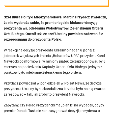
orderu
Szef Biura Polityki Międzynarodowej Marcin Przydacz stwierdził,
Zełeńskiemu.
że nie wyobraża sobie, że premier będzie blokował decyzję
prezydenta ws. odebrania Wołodymyrowi Zełeńskiemu Orderu
Unika jednak
Orła Białego. Ocenił też, że szef Ukrainy powinien zadzwonić z
przeprosinami do prezydenta Polski.
możliwości
W reakcji na decyzję prezydenta Ukrainy o nadaniu jednej z
jednostek wojskowych imienia „Bohaterów UPA”, prezydent Karol
realnych reakcji
Nawrocki poinformował w miniony piątek, że zaproponował, by 8
czerwca na posiedzeniu Kapituły Orderu Orła Białego, jednym z
punktów było odebranie Zełeńskiemu tego orderu.
wobec Ukrainy
Przydacz powiedział w poniedziałek w Polsat News, że decyzja
prezydenta Ukrainy była skandaliczna i trzeba było na nią twardo
zareagować – tak, jak zrobił to prezydent Nawrocki.
Zapytany, czy Pałac Prezydencki ma „plan b” na wypadek, gdyby
premier Donald Tusk nie kontrasygnował decyzji prezydenta o