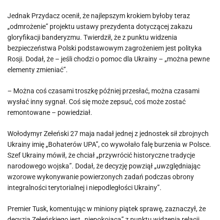
Jednak Przydacz ocenił, że najlepszym krokiem byłoby teraz
„odmrożenie” projektu ustawy prezydenta dotyczącej zakazu
gloryfikacji banderyzmu. Twierdził, że z punktu widzenia
bezpieczeństwa Polski podstawowym zagrożeniem jest polityka
Rosji. Dodał, że – jeśli chodzi o pomoc dla Ukrainy – „można pewne
elementy zmieniać”.
– Można coś czasami troszkę później przesłać, można czasami
wysłać inny sygnał. Coś się może zepsuć, coś może zostać
remontowane – powiedział.
Wołodymyr Zełeński 27 maja nadał jednej z jednostek sił zbrojnych
Ukrainy imię „Bohaterów UPA”, co wywołało falę burzenia w Polsce.
Szef Ukrainy mówił, że chciał „przywrócić historyczne tradycje
narodowego wojska”. Dodał, że decyzję powziął „uwzględniając
wzorowe wykonywanie powierzonych zadań podczas obrony
integralności terytorialnej i niepodległości Ukrainy”.
Premier Tusk, komentując w miniony piątek sprawę, zaznaczył, że
decyzja Zełeńskiego jest „niepokojąca” z punktu widzenia relacji