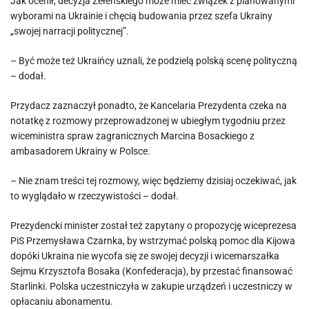
Jak ocenił, decyzja Zełeńskiego może mieć związek z planowanymi
wyborami na Ukrainie i chęcią budowania przez szefa Ukrainy
„swojej narracji politycznej”.
– Być może też Ukraińcy uznali, że podzielą polską scenę polityczną
– dodał.
Przydacz zaznaczył ponadto, że Kancelaria Prezydenta czeka na
notatkę z rozmowy przeprowadzonej w ubiegłym tygodniu przez
wiceministra spraw zagranicznych Marcina Bosackiego z
ambasadorem Ukrainy w Polsce.
– Nie znam treści tej rozmowy, więc będziemy dzisiaj oczekiwać, jak
to wyglądało w rzeczywistości – dodał.
Prezydencki minister został też zapytany o propozycję wiceprezesa
PiS Przemysława Czarnka, by wstrzymać polską pomoc dla Kijowa
dopóki Ukraina nie wycofa się ze swojej decyzji i wicemarszałka
Sejmu Krzysztofa Bosaka (Konfederacja), by przestać finansować
Starlinki. Polska uczestniczyła w zakupie urządzeń i uczestniczy w
opłacaniu abonamentu.