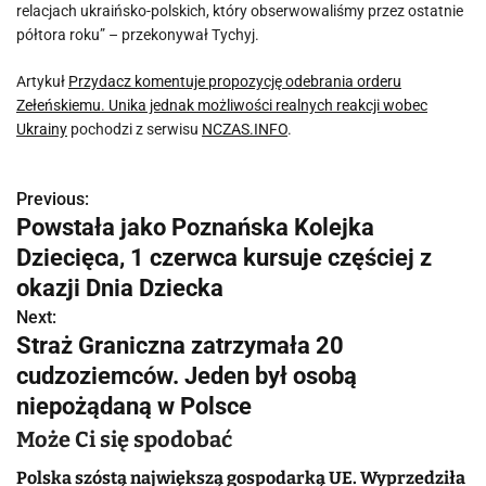
relacjach ukraińsko-polskich, który obserwowaliśmy przez ostatnie
półtora roku” – przekonywał Tychyj.
Artykuł
Przydacz komentuje propozycję odebrania orderu
Zełeńskiemu. Unika jednak możliwości realnych reakcji wobec
Ukrainy
pochodzi z serwisu
NCZAS.INFO
.
Previous:
N
Powstała jako Poznańska Kolejka
a
Dziecięca, 1 czerwca kursuje częściej z
w
okazji Dnia Dziecka
Next:
i
Straż Graniczna zatrzymała 20
g
cudzoziemców. Jeden był osobą
niepożądaną w Polsce
a
Może Ci się spodobać
c
Polska szóstą największą gospodarką UE. Wyprzedziła