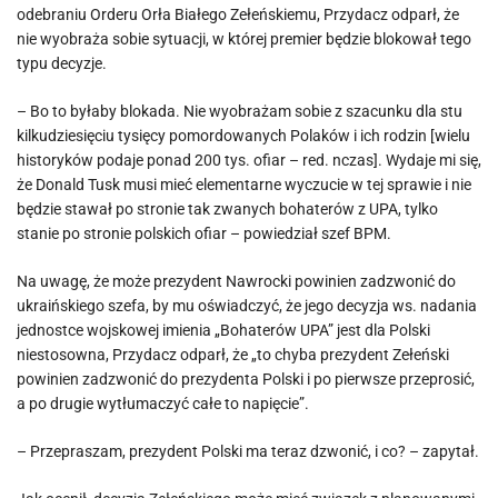
odebraniu Orderu Orła Białego Zełeńskiemu, Przydacz odparł, że
nie wyobraża sobie sytuacji, w której premier będzie blokował tego
typu decyzje.
– Bo to byłaby blokada. Nie wyobrażam sobie z szacunku dla stu
kilkudziesięciu tysięcy pomordowanych Polaków i ich rodzin [wielu
historyków podaje ponad 200 tys. ofiar – red. nczas]. Wydaje mi się,
że Donald Tusk musi mieć elementarne wyczucie w tej sprawie i nie
będzie stawał po stronie tak zwanych bohaterów z UPA, tylko
stanie po stronie polskich ofiar – powiedział szef BPM.
Na uwagę, że może prezydent Nawrocki powinien zadzwonić do
ukraińskiego szefa, by mu oświadczyć, że jego decyzja ws. nadania
jednostce wojskowej imienia „Bohaterów UPA” jest dla Polski
niestosowna, Przydacz odparł, że „to chyba prezydent Zełeński
powinien zadzwonić do prezydenta Polski i po pierwsze przeprosić,
a po drugie wytłumaczyć całe to napięcie”.
– Przepraszam, prezydent Polski ma teraz dzwonić, i co? – zapytał.