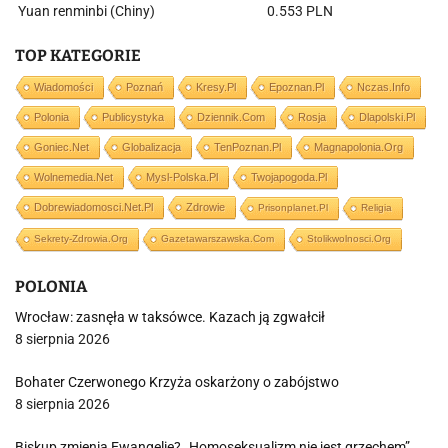
Yuan renminbi (Chiny)
0.553 PLN
TOP KATEGORIE
Wiadomości
Poznań
Kresy.pl
Epoznan.pl
Nczas.info
Polonia
Publicystyka
Dziennik.com
Rosja
Dlapolski.pl
Goniec.net
Globalizacja
TenPoznan.pl
Magnapolonia.org
Wolnemedia.net
Mysl-Polska.pl
Twojapogoda.pl
Dobrewiadomosci.net.pl
Zdrowie
Prisonplanet.pl
Religia
Sekrety-Zdrowia.org
Gazetawarszawska.com
Stolikwolnosci.org
POLONIA
Wrocław: zasnęła w taksówce. Kazach ją zgwałcił
8 sierpnia 2026
Bohater Czerwonego Krzyża oskarżony o zabójstwo
8 sierpnia 2026
Biskup zmienia Ewangelię? „Homoseksualizm nie jest grzechem”