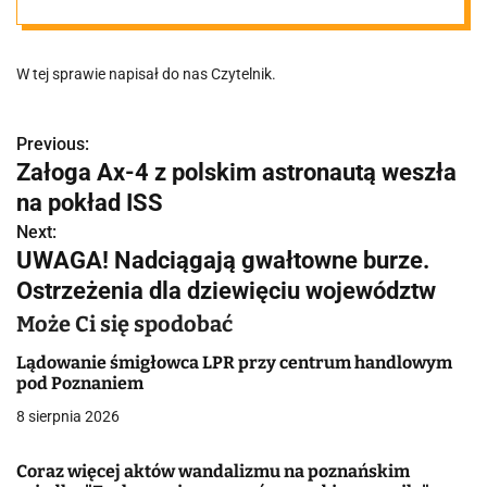
kształtów.
W tej sprawie napisał do nas Czytelnik.
Miało go nie
być?
Previous:
N
Załoga Ax-4 z polskim astronautą weszła
a
na pokład ISS
w
Next:
UWAGA! Nadciągają gwałtowne burze.
i
Ostrzeżenia dla dziewięciu województw
g
Może Ci się spodobać
a
Lądowanie śmigłowca LPR przy centrum handlowym
pod Poznaniem
c
8 sierpnia 2026
j
Coraz więcej aktów wandalizmu na poznańskim
a