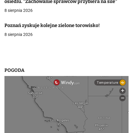
osiedlu. "Zachowanie sprawców przybiera na sile"
w
8 sierpnia 2026
p
Poznań zyskuje kolejne zielone torowisko!
i
8 sierpnia 2026
s
u
POGODA