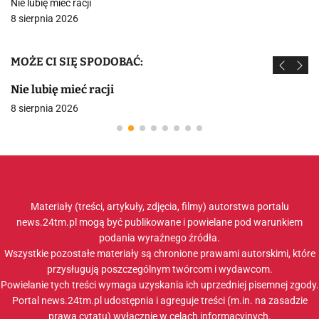
Nie lubię mieć racji
8 sierpnia 2026
MOŻE CI SIĘ SPODOBAĆ:
Nie lubię mieć racji
8 sierpnia 2026
Materiały (treści, artykuły, zdjęcia, filmy) autorstwa portalu
news.24tm.pl mogą być publikowane i powielane pod warunkiem
podania wyraźnego źródła.
Wszystkie pozostałe materiały są chronione prawami autorskimi, które
przysługują poszczególnym twórcom i wydawcom.
Powielanie tych treści wymaga uzyskania ich uprzedniej pisemnej zgody.
Portal news.24tm.pl udostępnia i agreguje treści (m.in. na zasadzie
prawa cytatu) wyłącznie w celach informacyjnych.