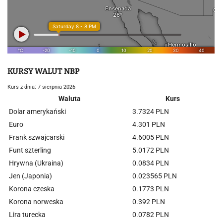
KURSY WALUT NBP
Kurs z dnia: 7 sierpnia 2026
Waluta
Kurs
Dolar amerykański
3.7324 PLN
Euro
4.301 PLN
Frank szwajcarski
4.6005 PLN
Funt szterling
5.0172 PLN
Hrywna (Ukraina)
0.0834 PLN
Jen (Japonia)
0.023565 PLN
Korona czeska
0.1773 PLN
Korona norweska
0.392 PLN
Lira turecka
0.0782 PLN