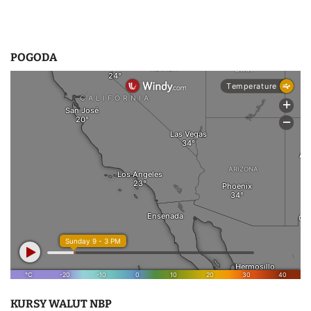
POGODA
KURSY WALUT NBP