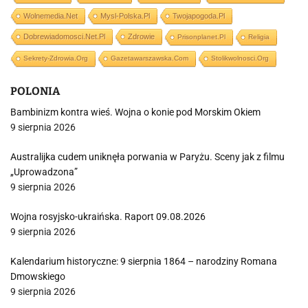
Wolnemedia.net
Mysl-Polska.pl
Twojapogoda.pl
Dobrewiadomosci.net.pl
Zdrowie
Prisonplanet.pl
Religia
Sekrety-Zdrowia.org
Gazetawarszawska.com
Stolikwolnosci.org
POLONIA
Bambinizm kontra wieś. Wojna o konie pod Morskim Okiem
9 sierpnia 2026
Australijka cudem uniknęła porwania w Paryżu. Sceny jak z filmu
„Uprowadzona”
9 sierpnia 2026
Wojna rosyjsko-ukraińska. Raport 09.08.2026
9 sierpnia 2026
Kalendarium historyczne: 9 sierpnia 1864 – narodziny Romana
Dmowskiego
9 sierpnia 2026