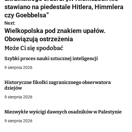
w
stawiano na piedestale Hitlera, Himmlera
czy Goebbelsa”
i
Next:
g
Wielkopolska pod znakiem upałów.
Obowiązują ostrzeżenia
a
Może Ci się spodobać
c
Szybki proces nauki sztucznej inteligencji
j
9 sierpnia 2026
a
Historyczne fikołki zagranicznego obserwatora
w
dziejów
p
9 sierpnia 2026
i
Niezwykłe wyścigi dawnych osadników w Palestynie
s
9 sierpnia 2026
u