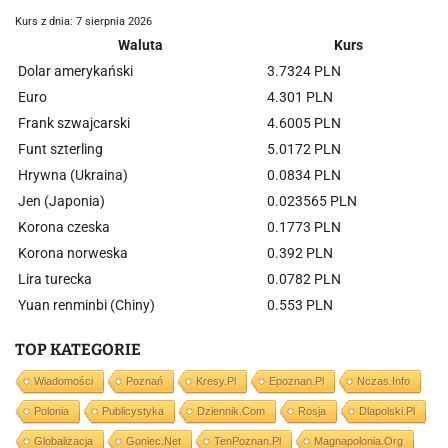
Kurs z dnia: 7 sierpnia 2026
Waluta
Kurs
Dolar amerykański
3.7324 PLN
Euro
4.301 PLN
Frank szwajcarski
4.6005 PLN
Funt szterling
5.0172 PLN
Hrywna (Ukraina)
0.0834 PLN
Jen (Japonia)
0.023565 PLN
Korona czeska
0.1773 PLN
Korona norweska
0.392 PLN
Lira turecka
0.0782 PLN
Yuan renminbi (Chiny)
0.553 PLN
TOP KATEGORIE
Wiadomości
Poznań
Kresy.pl
Epoznan.pl
Nczas.info
Polonia
Publicystyka
Dziennik.com
Rosja
Dlapolski.pl
Globalizacja
Goniec.net
TenPoznan.pl
Magnapolonia.org