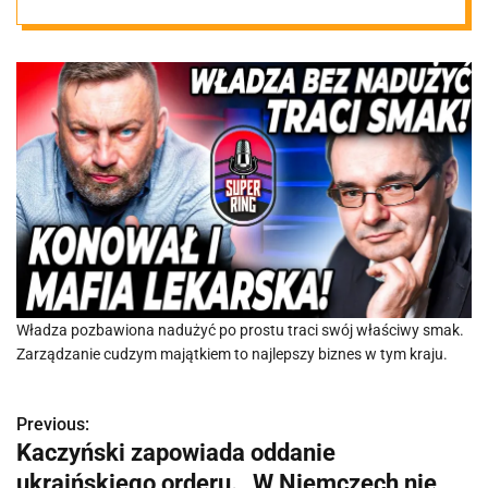
kieszeniach
wybranych
lekarzy
Władza pozbawiona nadużyć po prostu traci swój właściwy smak.
Zarządzanie cudzym majątkiem to najlepszy biznes w tym kraju.
Previous:
N
Kaczyński zapowiada oddanie
a
ukraińskiego orderu. „W Niemczech nie