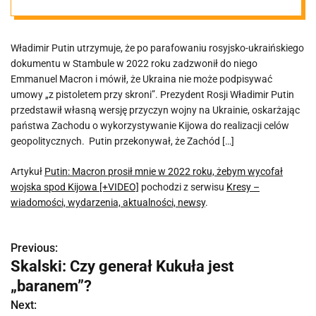
wojska spod
Władimir Putin utrzymuje, że po parafowaniu rosyjsko-ukraińskiego
Kijowa
dokumentu w Stambule w 2022 roku zadzwonił do niego
Emmanuel Macron i mówił, że Ukraina nie może podpisywać
[+VIDEO]
umowy „z pistoletem przy skroni”. Prezydent Rosji Władimir Putin
przedstawił własną wersję przyczyn wojny na Ukrainie, oskarżając
państwa Zachodu o wykorzystywanie Kijowa do realizacji celów
geopolitycznych. Putin przekonywał, że Zachód […]
Artykuł
Putin: Macron prosił mnie w 2022 roku, żebym wycofał
wojska spod Kijowa [+VIDEO]
pochodzi z serwisu
Kresy –
wiadomości, wydarzenia, aktualności, newsy
.
Previous:
N
Skalski: Czy generał Kukuła jest
a
„baranem”?
w
Next: