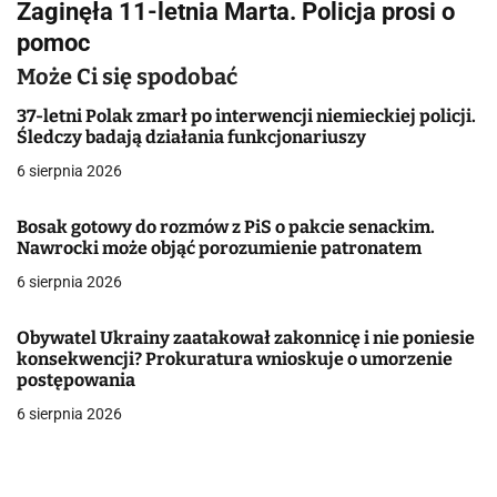
Zaginęła 11-letnia Marta. Policja prosi o
i
pomoc
g
Może Ci się spodobać
a
37-letni Polak zmarł po interwencji niemieckiej policji.
Śledczy badają działania funkcjonariuszy
c
6 sierpnia 2026
j
Bosak gotowy do rozmów z PiS o pakcie senackim.
a
Nawrocki może objąć porozumienie patronatem
w
6 sierpnia 2026
p
Obywatel Ukrainy zaatakował zakonnicę i nie poniesie
i
konsekwencji? Prokuratura wnioskuje o umorzenie
postępowania
s
6 sierpnia 2026
u