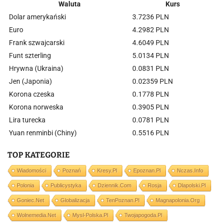
Waluta
Kurs
Dolar amerykański
3.7236 PLN
Euro
4.2982 PLN
Frank szwajcarski
4.6049 PLN
Funt szterling
5.0134 PLN
Hrywna (Ukraina)
0.0831 PLN
Jen (Japonia)
0.02359 PLN
Korona czeska
0.1778 PLN
Korona norweska
0.3905 PLN
Lira turecka
0.0781 PLN
Yuan renminbi (Chiny)
0.5516 PLN
TOP KATEGORIE
Wiadomości
Poznań
Kresy.pl
Epoznan.pl
Nczas.info
Polonia
Publicystyka
Dziennik.com
Rosja
Dlapolski.pl
Goniec.net
Globalizacja
TenPoznan.pl
Magnapolonia.org
Wolnemedia.net
Mysl-Polska.pl
Twojapogoda.pl