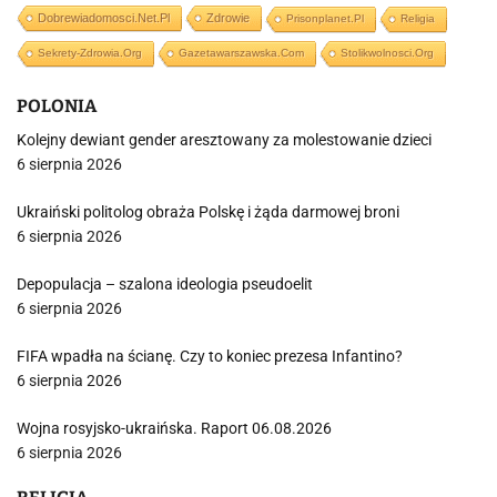
Dobrewiadomosci.net.pl
Zdrowie
Prisonplanet.pl
Religia
Sekrety-Zdrowia.org
Gazetawarszawska.com
Stolikwolnosci.org
POLONIA
Kolejny dewiant gender aresztowany za molestowanie dzieci
6 sierpnia 2026
Ukraiński politolog obraża Polskę i żąda darmowej broni
6 sierpnia 2026
Depopulacja – szalona ideologia pseudoelit
6 sierpnia 2026
FIFA wpadła na ścianę. Czy to koniec prezesa Infantino?
6 sierpnia 2026
Wojna rosyjsko-ukraińska. Raport 06.08.2026
6 sierpnia 2026