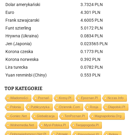
Dolar amerykański
3.7324 PLN
Euro
4.301 PLN
Frank szwajcarski
4.6005 PLN
Funt szterling
5.0172 PLN
Hrywna (Ukraina)
0.0834 PLN
Jen (Japonia)
0.023565 PLN
Korona czeska
0.1773 PLN
Korona norweska
0.392 PLN
Lira turecka
0.0782 PLN
Yuan renminbi (Chiny)
0.553 PLN
TOP KATEGORIE
Wiadomości
Poznań
Kresy.pl
Epoznan.pl
Nczas.info
Polonia
Publicystyka
Dziennik.com
Rosja
Dlapolski.pl
Goniec.net
Globalizacja
TenPoznan.pl
Magnapolonia.org
Wolnemedia.net
Mysl-Polska.pl
Twojapogoda.pl
Dobrewiadomosci.net.pl
Zdrowie
Prisonplanet.pl
Religia