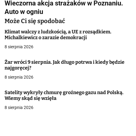
Wieczorna akcja strażaków w Poznaniu.
i
Auto w ogniu
g
Może Ci się spodobać
a
Klimat walczy z ludzkością, a UE z rozsądkiem.
Michalkiewicz o zarazie demokracji
c
8 sierpnia 2026
j
Żar wróci 9 sierpnia. Jak długo potrwa i kiedy będzie
a
najgoręcej?
w
8 sierpnia 2026
p
Satelity wykryły chmurę groźnego gazu nad Polską.
i
Wiemy skąd się wzięła
8 sierpnia 2026
s
u