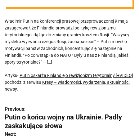
[+VIDEO]
Władimir Putin na konferencji prasowej przeprowadzonej 9 maja
zasugerował, że Finlandia prowadzi politykę rewizjonizmu
terytorialnego, dążąc do zmiany granicy kosztem Rosji. “Wszyscy
myśleli o wyrwaniu czegoś Rosji, zachapać coś” – Putin mówił o
motywacji państw zachodnich, koncentrując się następnie na
Finlandii. “Po co wstąpiła do NATO? Były u nas z Finlandią, jakieś
spory terytorialne?” – […]
Artykuł
Putin oskarża Finlandię o rewizjonizm terytorialny [+VIDEO]
pochodzi z serwisu
Kresy – wiadomości, wydarzenia, aktualności,
newsy
.
Previous:
N
Putin o końcu wojny na Ukrainie. Padły
a
zaskakujące słowa
w
Next: