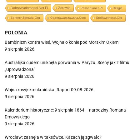
Dobrewiadomosci.net.pl
Zdrowie
Prisonplanet.pl
Religia
Sekrety-Zdrowia.org
Gazetawarszawska.com
Stolikwolnosci.org
POLONIA
Bambinizm kontra wieś. Wojna o konie pod Morskim Okiem
9 sierpnia 2026
Australijka cudem uniknęła porwania w Paryżu. Sceny jak z filmu
„Uprowadzona”
9 sierpnia 2026
Wojna rosyjsko-ukraińska. Raport 09.08.2026
9 sierpnia 2026
Kalendarium historyczne: 9 sierpnia 1864 – narodziny Romana
Dmowskiego
9 sierpnia 2026
Wrocław: zasnęła w taksówce. Kazach ją zgwałcił