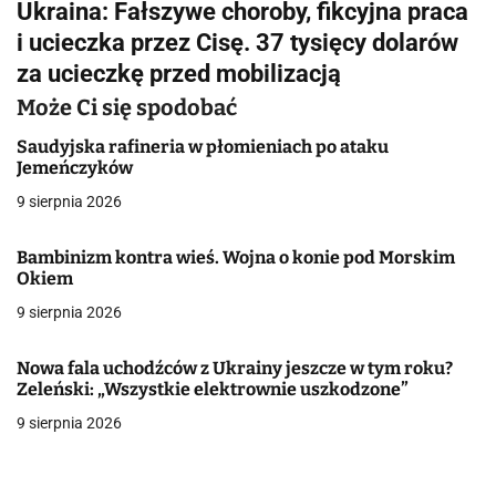
Ukraina: Fałszywe choroby, fikcyjna praca
i
i ucieczka przez Cisę. 37 tysięcy dolarów
g
za ucieczkę przed mobilizacją
a
Może Ci się spodobać
c
Saudyjska rafineria w płomieniach po ataku
Jemeńczyków
j
9 sierpnia 2026
a
Bambinizm kontra wieś. Wojna o konie pod Morskim
w
Okiem
9 sierpnia 2026
p
i
Nowa fala uchodźców z Ukrainy jeszcze w tym roku?
Zeleński: „Wszystkie elektrownie uszkodzone”
s
9 sierpnia 2026
u