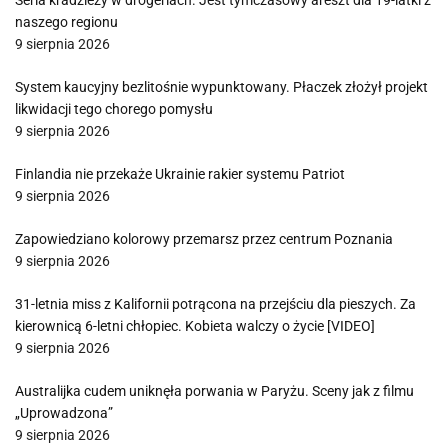
Seria kradzieży w drogeriach. Jest tymczasowy areszt dla 19-latki z
naszego regionu
9 sierpnia 2026
System kaucyjny bezlitośnie wypunktowany. Płaczek złożył projekt
likwidacji tego chorego pomysłu
9 sierpnia 2026
Finlandia nie przekaże Ukrainie rakier systemu Patriot
9 sierpnia 2026
Zapowiedziano kolorowy przemarsz przez centrum Poznania
9 sierpnia 2026
31-letnia miss z Kalifornii potrącona na przejściu dla pieszych. Za
kierownicą 6-letni chłopiec. Kobieta walczy o życie [VIDEO]
9 sierpnia 2026
Australijka cudem uniknęła porwania w Paryżu. Sceny jak z filmu
„Uprowadzona”
9 sierpnia 2026