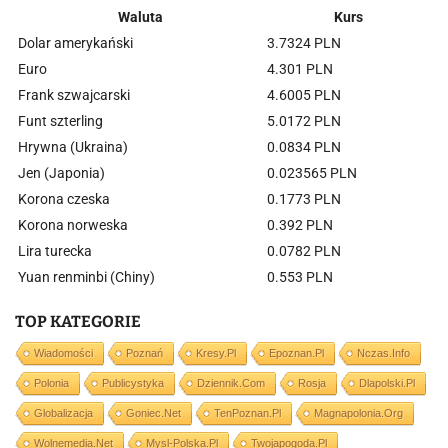
Waluta
Kurs
Dolar amerykański
3.7324 PLN
Euro
4.301 PLN
Frank szwajcarski
4.6005 PLN
Funt szterling
5.0172 PLN
Hrywna (Ukraina)
0.0834 PLN
Jen (Japonia)
0.023565 PLN
Korona czeska
0.1773 PLN
Korona norweska
0.392 PLN
Lira turecka
0.0782 PLN
Yuan renminbi (Chiny)
0.553 PLN
TOP KATEGORIE
Wiadomości
Poznań
Kresy.pl
Epoznan.pl
Nczas.info
Polonia
Publicystyka
Dziennik.com
Rosja
Dlapolski.pl
Globalizacja
Goniec.net
TenPoznan.pl
Magnapolonia.org
Wolnemedia.net
Mysl-Polska.pl
Twojapogoda.pl