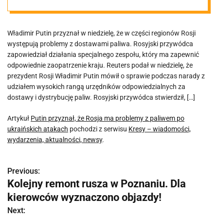
ukraińskich
Władimir Putin przyznał w niedzielę, że w części regionów Rosji
atakach
występują problemy z dostawami paliwa. Rosyjski przywódca
zapowiedział działania specjalnego zespołu, który ma zapewnić
odpowiednie zaopatrzenie kraju. Reuters podał w niedzielę, że
prezydent Rosji Władimir Putin mówił o sprawie podczas narady z
udziałem wysokich rangą urzędników odpowiedzialnych za
dostawy i dystrybucję paliw. Rosyjski przywódca stwierdził, […]
Artykuł
Putin przyznał, że Rosja ma problemy z paliwem po
ukraińskich atakach
pochodzi z serwisu
Kresy – wiadomości,
wydarzenia, aktualności, newsy
.
Previous:
N
Kolejny remont rusza w Poznaniu. Dla
a
kierowców wyznaczono objazdy!
w
Next: