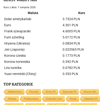
Kurs z dnia: 7 sierpnia 2026
Waluta
Kurs
Dolar amerykański
3.7324 PLN
Euro
4.301 PLN
Frank szwajcarski
4.6005 PLN
Funt szterling
5.0172 PLN
Hrywna (Ukraina)
0.0834 PLN
Jen (Japonia)
0.023565 PLN
Korona czeska
0.1773 PLN
Korona norweska
0.392 PLN
Lira turecka
0.0782 PLN
Yuan renminbi (Chiny)
0.553 PLN
TOP KATEGORIE
Wiadomości
Poznań
Kresy.pl
Epoznan.pl
Nczas.info
Polonia
Publicystyka
Dziennik.com
Rosja
Dlapolski.pl