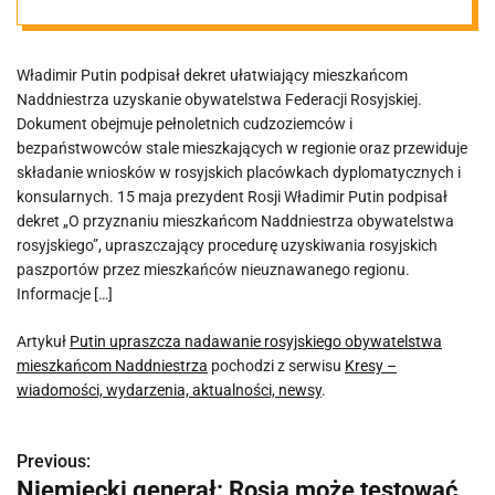
mieszkańcom
Władimir Putin podpisał dekret ułatwiający mieszkańcom
Naddniestrza
Naddniestrza uzyskanie obywatelstwa Federacji Rosyjskiej.
Dokument obejmuje pełnoletnich cudzoziemców i
bezpaństwowców stale mieszkających w regionie oraz przewiduje
składanie wniosków w rosyjskich placówkach dyplomatycznych i
konsularnych. 15 maja prezydent Rosji Władimir Putin podpisał
dekret „O przyznaniu mieszkańcom Naddniestrza obywatelstwa
rosyjskiego”, upraszczający procedurę uzyskiwania rosyjskich
paszportów przez mieszkańców nieuznawanego regionu.
Informacje […]
Artykuł
Putin upraszcza nadawanie rosyjskiego obywatelstwa
mieszkańcom Naddniestrza
pochodzi z serwisu
Kresy –
wiadomości, wydarzenia, aktualności, newsy
.
Previous:
N
Niemiecki generał: Rosja może testować