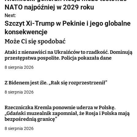
a
NATO najpóźniej w 2029 roku
w
Next:
Szczyt Xi-Trump w Pekinie i jego globalne
i
konsekwencje
g
Może Ci się spodobać
a
Ataki z nienawiści na Ukraińców to rzadkość. Dominują
przestępstwa pospolite. Policja pokazała dane
c
8 sierpnia 2026
j
Z Bidenem jest źle. „Rak się rozprzestrzenił”
a
8 sierpnia 2026
w
p
Rzeczniczka Kremla ponownie uderza w Polskę.
„Gdański muzealnik zapomniał, że Rosja i Polska mają
i
bezpośrednią granicę”
8 sierpnia 2026
s