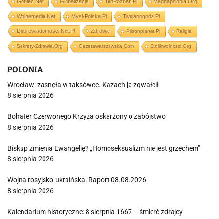
Goniec.net
Globalizacja
TenPoznan.pl
Magnapolonia.org
Wolnemedia.net
Mysl-Polska.pl
Twojapogoda.pl
Dobrewiadomosci.net.pl
Zdrowie
Prisonplanet.pl
Religia
Sekrety-Zdrowia.org
Gazetawarszawska.com
Stolikwolnosci.org
POLONIA
Wrocław: zasnęła w taksówce. Kazach ją zgwałcił
8 sierpnia 2026
Bohater Czerwonego Krzyża oskarżony o zabójstwo
8 sierpnia 2026
Biskup zmienia Ewangelię? „Homoseksualizm nie jest grzechem”
8 sierpnia 2026
Wojna rosyjsko-ukraińska. Raport 08.08.2026
8 sierpnia 2026
Kalendarium historyczne: 8 sierpnia 1667 – śmierć zdrajcy