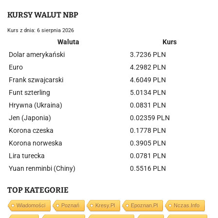
KURSY WALUT NBP
Kurs z dnia: 6 sierpnia 2026
Waluta
Kurs
Dolar amerykański
3.7236 PLN
Euro
4.2982 PLN
Frank szwajcarski
4.6049 PLN
Funt szterling
5.0134 PLN
Hrywna (Ukraina)
0.0831 PLN
Jen (Japonia)
0.02359 PLN
Korona czeska
0.1778 PLN
Korona norweska
0.3905 PLN
Lira turecka
0.0781 PLN
Yuan renminbi (Chiny)
0.5516 PLN
TOP KATEGORIE
Wiadomości
Poznań
Kresy.pl
Epoznan.pl
Nczas.info