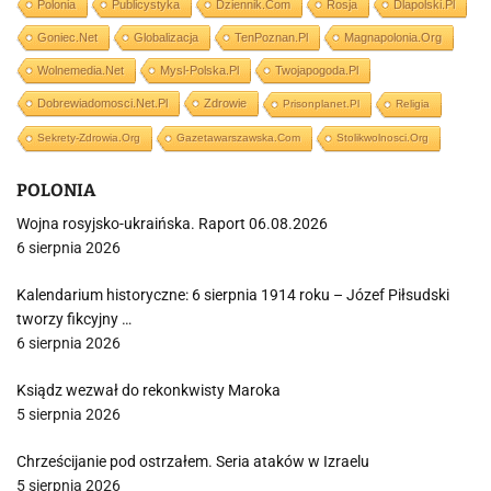
Polonia
Publicystyka
Dziennik.com
Rosja
Dlapolski.pl
Goniec.net
Globalizacja
TenPoznan.pl
Magnapolonia.org
Wolnemedia.net
Mysl-Polska.pl
Twojapogoda.pl
Dobrewiadomosci.net.pl
Zdrowie
Prisonplanet.pl
Religia
Sekrety-Zdrowia.org
Gazetawarszawska.com
Stolikwolnosci.org
POLONIA
Wojna rosyjsko-ukraińska. Raport 06.08.2026
6 sierpnia 2026
Kalendarium historyczne: 6 sierpnia 1914 roku – Józef Piłsudski
tworzy fikcyjny …
6 sierpnia 2026
Ksiądz wezwał do rekonkwisty Maroka
5 sierpnia 2026
Chrześcijanie pod ostrzałem. Seria ataków w Izraelu
5 sierpnia 2026