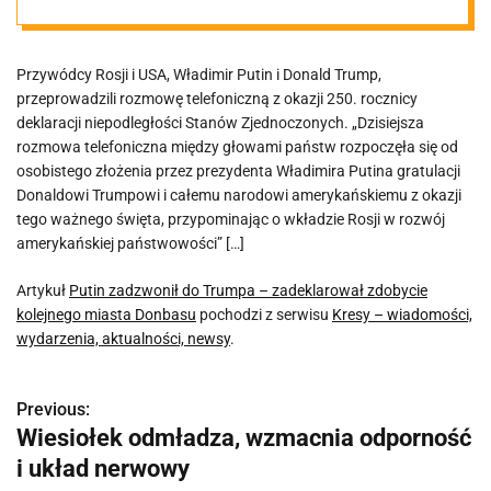
zdobycie
Przywódcy Rosji i USA, Władimir Putin i Donald Trump,
kolejnego
przeprowadzili rozmowę telefoniczną z okazji 250. rocznicy
deklaracji niepodległości Stanów Zjednoczonych. „Dzisiejsza
miasta
rozmowa telefoniczna między głowami państw rozpoczęła się od
osobistego złożenia przez prezydenta Władimira Putina gratulacji
Donaldowi Trumpowi i całemu narodowi amerykańskiemu z okazji
Donbasu
tego ważnego święta, przypominając o wkładzie Rosji w rozwój
amerykańskiej państwowości” […]
Artykuł
Putin zadzwonił do Trumpa – zadeklarował zdobycie
kolejnego miasta Donbasu
pochodzi z serwisu
Kresy – wiadomości,
wydarzenia, aktualności, newsy
.
Previous:
N
Wiesiołek odmładza, wzmacnia odporność
a
i układ nerwowy