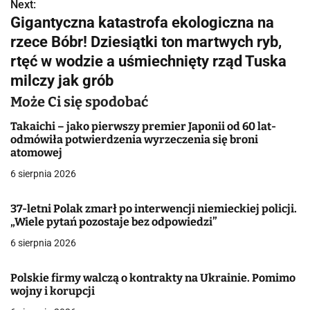
w
Next:
Gigantyczna katastrofa ekologiczna na
i
rzece Bóbr! Dziesiątki ton martwych ryb,
g
rtęć w wodzie a uśmiechnięty rząd Tuska
milczy jak grób
a
Może Ci się spodobać
c
Takaichi – jako pierwszy premier Japonii od 60 lat-
j
odmówiła potwierdzenia wyrzeczenia się broni
atomowej
a
6 sierpnia 2026
w
37-letni Polak zmarł po interwencji niemieckiej policji.
p
„Wiele pytań pozostaje bez odpowiedzi”
i
6 sierpnia 2026
s
Polskie firmy walczą o kontrakty na Ukrainie. Pomimo
u
wojny i korupcji