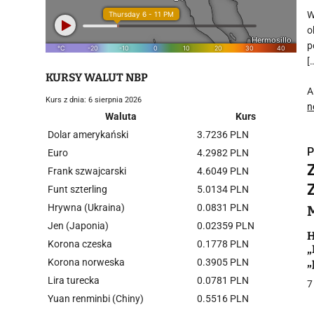
W
o
p
[
KURSY WALUT NBP
A
Kurs z dnia: 6 sierpnia 2026
n
Waluta
Kurs
Dolar amerykański
3.7236 PLN
P
Euro
4.2982 PLN
Frank szwajcarski
4.6049 PLN
Funt szterling
5.0134 PLN
Hrywna (Ukraina)
0.0831 PLN
Jen (Japonia)
0.02359 PLN
i
H
Korona czeska
0.1778 PLN
„
„
Korona norweska
0.3905 PLN
R
Lira turecka
0.0781 PLN
7
Yuan renminbi (Chiny)
0.5516 PLN