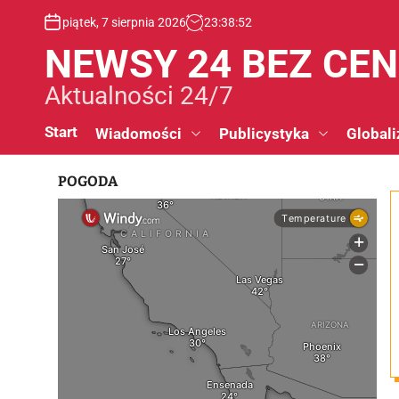
S
piątek, 7 sierpnia 2026
23
:
38
:
53
k
i
NEWSY 24 BEZ CE
p
t
Aktualności 24/7
o
c
Start
Wiadomości
Publicystyka
Globali
o
n
POGODA
t
e
n
t