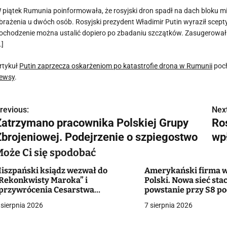
 piątek Rumunia poinformowała, że rosyjski dron spadł na dach bloku 
brażenia u dwóch osób. Rosyjski prezydent Władimir Putin wyraził scept
ochodzenie można ustalić dopiero po zbadaniu szczątków. Zasugerował p
…]
rtykuł
Putin zaprzecza oskarżeniom po katastrofie drona w Rumunii
poch
ewsy
.
revious:
Next
N
Zatrzymano pracownika Polskiej Grupy
Ro
a
Zbrojeniowej. Podejrzenie o szpiegostwo
wp
w
Może Ci się spodobać
iszpański ksiądz wezwał do
Amerykański firma w
Rekonkwisty Maroka” i
Polski. Nowa sieć stac
g
przywrócenia Cesarstwa
powstanie przy S8 p
zymskiego”. Reakcja diecezji
Białymstokiem
 sierpnia 2026
7 sierpnia 2026
a