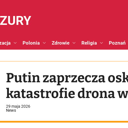
NZURY
zacja
Polonia
Zdrowie
Religia
Poznań
Putin zaprzecza os
katastrofie drona 
29 maja 2026
News