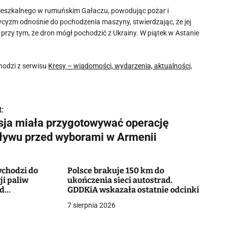
mieszkalnego w rumuńskim Gałaczu, powodując pożar i
ycyzm odnośnie do pochodzenia maszyny, stwierdzając, że jej
rzy tym, że dron mógł pochodzić z Ukrainy. W piątek w Astanie
odzi z serwisu
Kresy – wiadomości, wydarzenia, aktualności,
:
sja miała przygotowywać operację
ływu przed wyborami w Armenii
chodzi do
Polsce brakuje 150 km do
ji paliw
ukończenia sieci autostrad.
od
GDDKiA wskazała ostatnie odcinki
7 sierpnia 2026