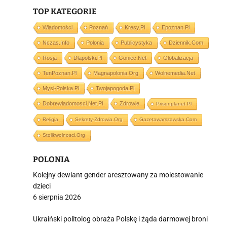
TOP KATEGORIE
j
Wiadomości
Poznań
Kresy.pl
Epoznan.pl
Nczas.info
Polonia
Publicystyka
Dziennik.com
Rosja
Dlapolski.pl
Goniec.net
Globalizacja
TenPoznan.pl
Magnapolonia.org
Wolnemedia.net
Mysl-Polska.pl
Twojapogoda.pl
i
Dobrewiadomosci.net.pl
Zdrowie
Prisonplanet.pl
Religia
Sekrety-Zdrowia.org
Gazetawarszawska.com
Stolikwolnosci.org
POLONIA
Kolejny dewiant gender aresztowany za molestowanie
dzieci
6 sierpnia 2026
Ukraiński politolog obraża Polskę i żąda darmowej broni