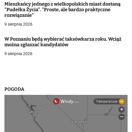
Mieszkańcy jednego z wielkopolskich miast dostaną
w
"Pudełka Życia". "Proste, ale bardzo praktyczne
rozwiązanie"
p
9 sierpnia 2026
i
W Poznaniu będą wybierać taksówkarza roku. Wciąż
s
można zgłaszać kandydatów
u
9 sierpnia 2026
POGODA