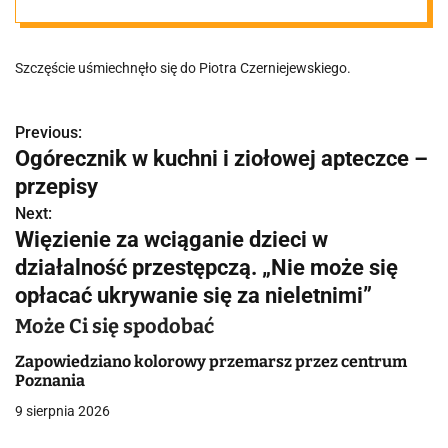
swoją idolką na
Szczęście uśmiechnęło się do Piotra Czerniejewskiego.
scenie Open'er
Festival!
Previous:
N
Ogórecznik w kuchni i ziołowej apteczce –
a
przepisy
"Marzenie
w
Next:
Więzienie za wciąganie dzieci w
spełnione"
i
działalność przestępczą. „Nie może się
g
opłacać ukrywanie się za nieletnimi”
a
Może Ci się spodobać
c
Zapowiedziano kolorowy przemarsz przez centrum
Poznania
j
9 sierpnia 2026
a