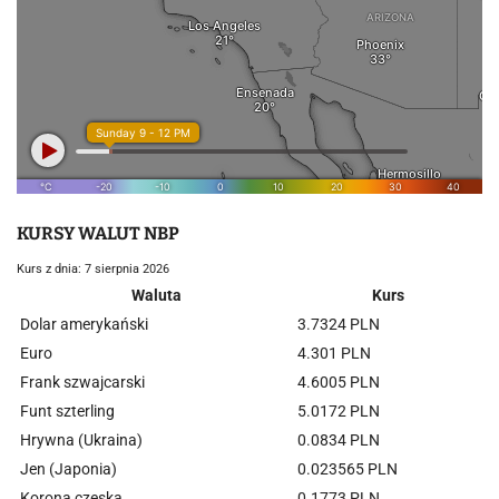
KURSY WALUT NBP
Kurs z dnia: 7 sierpnia 2026
Waluta
Kurs
Dolar amerykański
3.7324 PLN
Euro
4.301 PLN
Frank szwajcarski
4.6005 PLN
Funt szterling
5.0172 PLN
Hrywna (Ukraina)
0.0834 PLN
Jen (Japonia)
0.023565 PLN
Korona czeska
0.1773 PLN