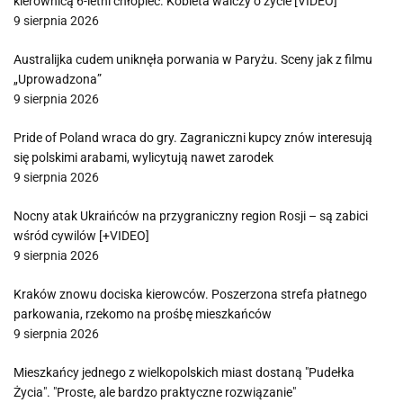
kierownicą 6-letni chłopiec. Kobieta walczy o życie [VIDEO]
9 sierpnia 2026
Australijka cudem uniknęła porwania w Paryżu. Sceny jak z filmu
„Uprowadzona”
9 sierpnia 2026
Pride of Poland wraca do gry. Zagraniczni kupcy znów interesują
się polskimi arabami, wylicytują nawet zarodek
9 sierpnia 2026
Nocny atak Ukraińców na przygraniczny region Rosji – są zabici
wśród cywilów [+VIDEO]
9 sierpnia 2026
Kraków znowu dociska kierowców. Poszerzona strefa płatnego
parkowania, rzekomo na prośbę mieszkańców
9 sierpnia 2026
Mieszkańcy jednego z wielkopolskich miast dostaną "Pudełka
Życia". "Proste, ale bardzo praktyczne rozwiązanie"