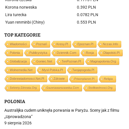
Korona norweska
0.392 PLN
Lira turecka
0.0782 PLN
Yuan renminbi (Chiny)
0.553 PLN
TOP KATEGORIE
Wiadomości
Poznań
Kresy.pl
Epoznan.pl
Nczas.info
Polonia
Publicystyka
Dziennik.com
Rosja
Dlapolski.pl
Globalizacja
Goniec.net
TenPoznan.pl
Magnapolonia.org
Wolnemedia.net
Mysl-Polska.pl
Twojapogoda.pl
Dobrewiadomosci.net.pl
Zdrowie
Prisonplanet.pl
Religia
Sekrety-Zdrowia.org
Gazetawarszawska.com
Stolikwolnosci.org
POLONIA
Australijka cudem uniknęła porwania w Paryżu. Sceny jak z filmu
„Uprowadzona”
9 sierpnia 2026