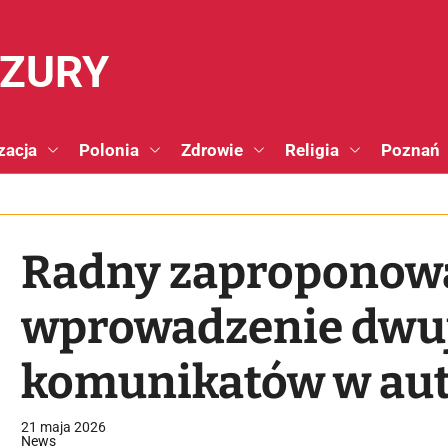
NZURY
zacja
Polonia
Zdrowie
Religia
Poznań
Radny zaproponow
wprowadzenie dwu
komunikatów w aut
tramwajach. ZTM 
21 maja 2026
News