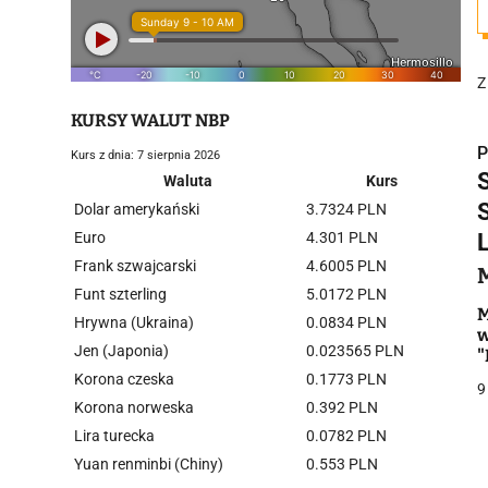
Z
KURSY WALUT NBP
P
Kurs z dnia: 7 sierpnia 2026
Waluta
Kurs
Dolar amerykański
3.7324 PLN
Euro
4.301 PLN
Frank szwajcarski
4.6005 PLN
i
Funt szterling
5.0172 PLN
M
Hrywna (Ukraina)
0.0834 PLN
w
Jen (Japonia)
0.023565 PLN
"
b
Korona czeska
0.1773 PLN
9
Korona norweska
0.392 PLN
Lira turecka
0.0782 PLN
j
Yuan renminbi (Chiny)
0.553 PLN