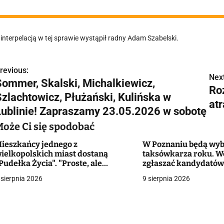
 interpelacją w tej sprawie wystąpił radny Adam Szabelski.
revious:
N
Next
Sommer, Skalski, Michalkiewicz,
Ro
a
Szlachtowicz, Płużański, Kulińska w
atr
w
Lublinie! Zapraszamy 23.05.2026 w sobotę
Może Ci się spodobać
ieszkańcy jednego z
W Poznaniu będą wyb
g
ielkopolskich miast dostaną
taksówkarza roku. W
Pudełka Życia". "Proste, ale
zgłaszać kandydató
a
ardzo praktyczne rozwiązanie"
 sierpnia 2026
9 sierpnia 2026
c