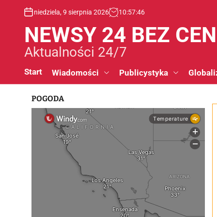
S
niedziela, 9 sierpnia 2026
10
:
57
:
47
k
i
NEWSY 24 BEZ CE
p
t
Aktualności 24/7
o
c
Start
Wiadomości
Publicystyka
Globali
o
n
POGODA
t
e
n
t