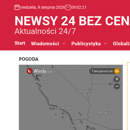
S
niedziela, 9 sierpnia 2026
09
:
02
:
21
k
i
NEWSY 24 BEZ CE
p
t
Aktualności 24/7
o
c
Start
Wiadomości
Publicystyka
Globali
o
n
POGODA
t
e
n
t