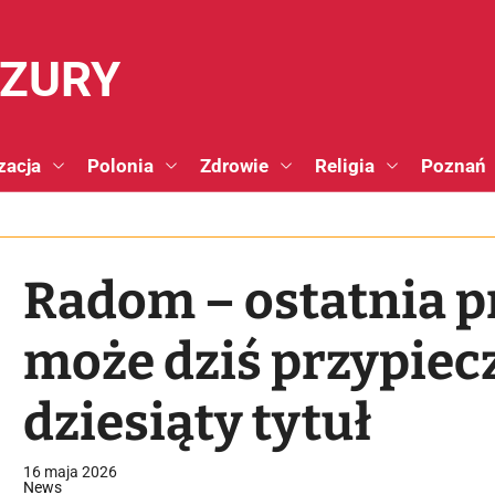
NZURY
zacja
Polonia
Zdrowie
Religia
Poznań
Radom – ostatnia p
może dziś przypiec
dziesiąty tytuł
16 maja 2026
News