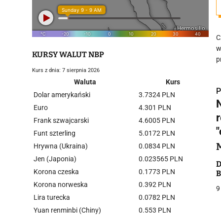
C
w
KURSY WALUT NBP
p
Kurs z dnia: 7 sierpnia 2026
Waluta
Kurs
P
Dolar amerykański
3.7324 PLN
Euro
4.301 PLN
Frank szwajcarski
4.6005 PLN
Funt szterling
5.0172 PLN
Hrywna (Ukraina)
0.0834 PLN
i
Jen (Japonia)
0.023565 PLN
D
Korona czeska
0.1773 PLN
B
Korona norweska
0.392 PLN
9
Lira turecka
0.0782 PLN
Yuan renminbi (Chiny)
0.553 PLN