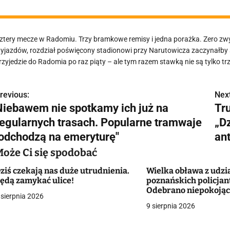
ztery mecze w Radomiu. Trzy bramkowe remisy i jedna porażka. Zero zw
yjazdów, rozdział poświęcony stadionowi przy Narutowicza zaczynałby si
rzyjedzie do Radomia po raz piąty – ale tym razem stawką nie są tylko trz
revious:
Next
N
Niebawem nie spotkamy ich już na
Tr
a
regularnych trasach. Popularne tramwaje
„D
w
"odchodzą na emeryturę"
an
Może Ci się spodobać
ziś czekają nas duże utrudnienia.
Wielka obława z udz
g
ędą zamykać ulice!
poznańskich policjan
Odebrano niepokojąc
a
 sierpnia 2026
dotyczące obcokraj
9 sierpnia 2026
c