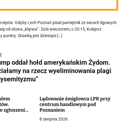
ycięstw. Gdyby Lech Poznań pisał pamiętnik ze swoich ligowych
ę od słowa „klątwa”. Dziś wieczorem, o 20:15, Kolejorz
y punkty. Stawką jest dziesiąte […]
:
ump oddał hołd amerykańskim Żydom.
ziałamy na rzecz wyeliminowania plagi
tysemityzmu”
iałem
Lądowanie śmigłowca LPR przy
tów.
centrum handlowym pod
e zgłoszenie
Poznaniem
owców
8 sierpnia 2026