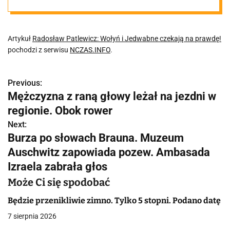
czekają na
prawdę!
Artykuł
Radosław Patlewicz: Wołyń i Jedwabne czekają na prawdę!
pochodzi z serwisu
NCZAS.INFO
.
Previous:
N
Mężczyzna z raną głowy leżał na jezdni w
a
regionie. Obok rower
w
Next:
Burza po słowach Brauna. Muzeum
i
Auschwitz zapowiada pozew. Ambasada
g
Izraela zabrała głos
a
Może Ci się spodobać
c
Będzie przenikliwie zimno. Tylko 5 stopni. Podano datę
7 sierpnia 2026
j