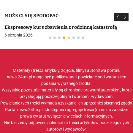
MOŻE CI SIĘ SPODOBAĆ:
Ekspresowy kurs zbawienia z rodzinną katastrofą
6 sierpnia 2026
Materiały (treści, artykuły, zdjęcia, filmy) autorstwa portalu
news.24tm.pl mogą być publikowane i powielane pod warunkiem
podania wyraźnego źródła.
Wszystkie pozostałe materiały są chronione prawami autorskimi, które
przysługują poszczególnym twórcom i wydawcom.
Powielanie tych treści wymaga uzyskania ich uprzedniej pisemnej zgody.
Portal news.24tm.pl udostępnia i agreguje treści (m.in. na zasadzie
prawa cytatu) wyłącznie w celach informacyjnych.
Nie bierzemy odpowiedzialności za treści artykułów poszczególnych
autorów i wydawców.