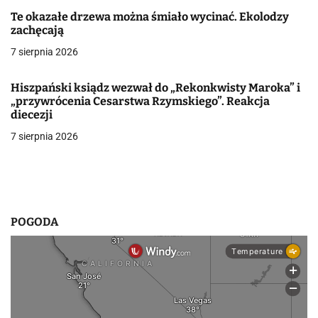
a
Te okazałe drzewa można śmiało wycinać. Ekolodzy
zachęcają
w
7 sierpnia 2026
p
Hiszpański ksiądz wezwał do „Rekonkwisty Maroka” i
i
„przywrócenia Cesarstwa Rzymskiego”. Reakcja
diecezji
s
7 sierpnia 2026
u
POGODA