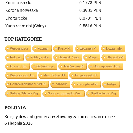
Korona czeska
0.1778 PLN
Korona norweska
0.3905 PLN
Lira turecka
0.0781 PLN
Yuan renminbi (Chiny)
0.5516 PLN
TOP KATEGORIE
Wiadomości
Poznań
Kresy.pl
Epoznan.pl
Nczas.info
Polonia
Publicystyka
Dziennik.com
Rosja
Dlapolski.pl
Goniec.net
Globalizacja
TenPoznan.pl
Magnapolonia.org
Wolnemedia.net
Mysl-Polska.pl
Twojapogoda.pl
Dobrewiadomosci.net.pl
Zdrowie
Prisonplanet.pl
Religia
Sekrety-Zdrowia.org
Gazetawarszawska.com
Stolikwolnosci.org
POLONIA
Kolejny dewiant gender aresztowany za molestowanie dzieci
6 sierpnia 2026