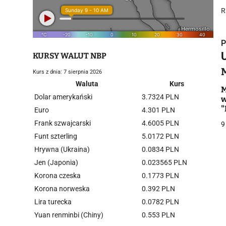
R
P
KURSY WALUT NBP
Kurs z dnia: 7 sierpnia 2026
Waluta
Kurs
M
Dolar amerykański
3.7324 PLN
w
i
"
Euro
4.301 PLN
b
Frank szwajcarski
4.6005 PLN
9
Funt szterling
5.0172 PLN
Hrywna (Ukraina)
0.0834 PLN
Jen (Japonia)
0.023565 PLN
Korona czeska
0.1773 PLN
j
Korona norweska
0.392 PLN
Lira turecka
0.0782 PLN
Yuan renminbi (Chiny)
0.553 PLN