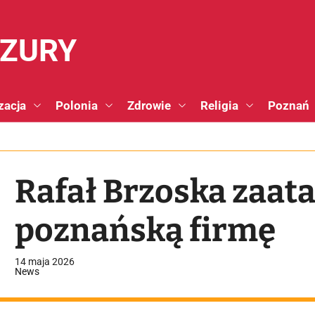
NZURY
zacja
Polonia
Zdrowie
Religia
Poznań
Rafał Brzoska zaat
poznańską firmę
14 maja 2026
News