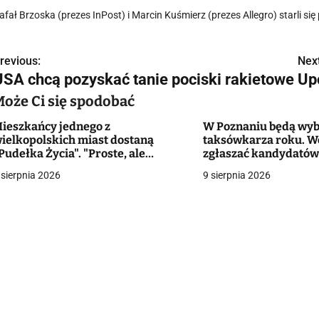
afał Brzoska (prezes InPost) i Marcin Kuśmierz (prezes Allegro) starli si
revious:
Next
N
USA chcą pozyskać tanie pociski rakietowe
Upó
a
Może Ci się spodobać
w
ieszkańcy jednego z
W Poznaniu będą wyb
ielkopolskich miast dostaną
taksówkarza roku. W
Pudełka Życia". "Proste, ale
zgłaszać kandydató
ardzo praktyczne rozwiązanie"
g
 sierpnia 2026
9 sierpnia 2026
a
c
a
w