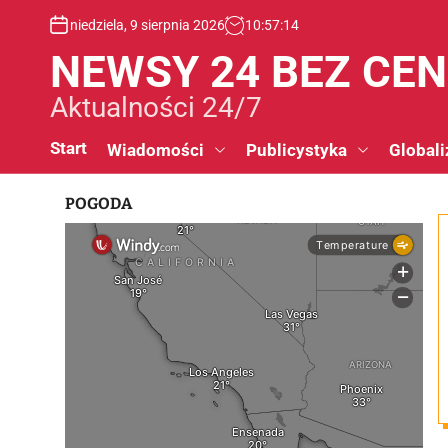
S
niedziela, 9 sierpnia 2026
10
:
57
:
15
k
i
NEWSY 24 BEZ CE
p
t
Aktualności 24/7
o
c
Start
Wiadomości
Publicystyka
Globali
o
n
POGODA
t
e
n
t