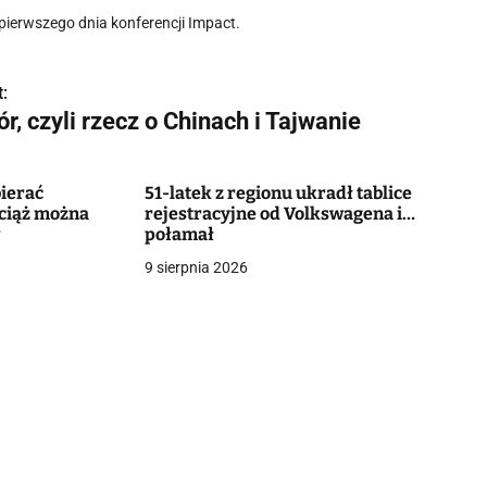
ę pierwszego dnia konferencji Impact.
:
r, czyli rzecz o Chinach i Tajwanie
ierać
51-latek z regionu ukradł tablice
ciąż można
rejestracyjne od Volkswagena i…
w
połamał
9 sierpnia 2026