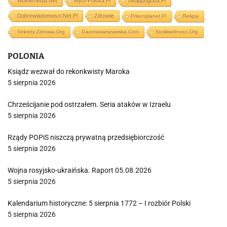
Wolnemedia.net
Mysl-Polska.pl
Twojapogoda.pl
Dobrewiadomosci.net.pl
Zdrowie
Prisonplanet.pl
Religia
Sekrety-Zdrowia.org
Gazetawarszawska.com
Stolikwolnosci.org
POLONIA
Ksiądz wezwał do rekonkwisty Maroka
5 sierpnia 2026
Chrześcijanie pod ostrzałem. Seria ataków w Izraelu
5 sierpnia 2026
Rządy POPiS niszczą prywatną przedsiębiorczość
5 sierpnia 2026
Wojna rosyjsko-ukraińska. Raport 05.08.2026
5 sierpnia 2026
Kalendarium historyczne: 5 sierpnia 1772 – I rozbiór Polski
5 sierpnia 2026