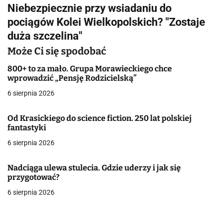
i
Niebezpiecznie przy wsiadaniu do
g
pociągów Kolei Wielkopolskich? "Zostaje
duża szczelina"
a
Może Ci się spodobać
c
800+ to za mało. Grupa Morawieckiego chce
j
wprowadzić „Pensję Rodzicielską”
a
6 sierpnia 2026
w
Od Krasickiego do science fiction. 250 lat polskiej
fantastyki
p
6 sierpnia 2026
i
s
Nadciąga ulewa stulecia. Gdzie uderzy i jak się
przygotować?
u
6 sierpnia 2026