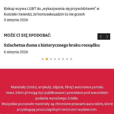
Biskup wzywa LGBT do „wykazywania się przywództwem” w
Kościele i twierdzi, że homoseksualizm to nie grzech
5 sierpnia 2026
MOŻE CI SIĘ SPODOBAĆ:
Szlachetna duma z historycznego braku rozsądku
6 sierpnia 2026
Materiały (treści, artykuły, zdjęcia, filmy) autorstwa portalu
news.24tm.pl mogą być publikowane i powielane pod warunkiem
podania wyraźnego źródła.
Wszystkie pozostałe materiały są chronione prawami autorskimi, które
przysługują poszczególnym twórcom i wydawcom.