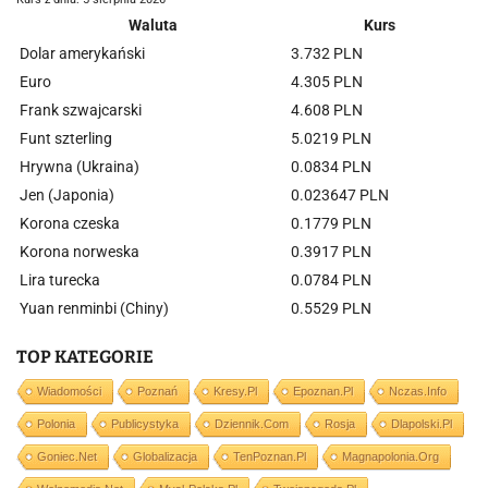
Waluta
Kurs
Dolar amerykański
3.732 PLN
Euro
4.305 PLN
Frank szwajcarski
4.608 PLN
Funt szterling
5.0219 PLN
Hrywna (Ukraina)
0.0834 PLN
Jen (Japonia)
0.023647 PLN
Korona czeska
0.1779 PLN
Korona norweska
0.3917 PLN
Lira turecka
0.0784 PLN
Yuan renminbi (Chiny)
0.5529 PLN
TOP KATEGORIE
Wiadomości
Poznań
Kresy.pl
Epoznan.pl
Nczas.info
Polonia
Publicystyka
Dziennik.com
Rosja
Dlapolski.pl
Goniec.net
Globalizacja
TenPoznan.pl
Magnapolonia.org