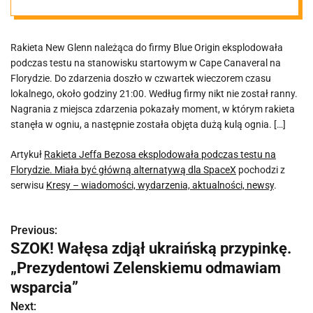
na Florydzie.
Rakieta New Glenn należąca do firmy Blue Origin eksplodowała
Miała być
podczas testu na stanowisku startowym w Cape Canaveral na
Florydzie. Do zdarzenia doszło w czwartek wieczorem czasu
główną
lokalnego, około godziny 21:00. Według firmy nikt nie został ranny.
Nagrania z miejsca zdarzenia pokazały moment, w którym rakieta
stanęła w ogniu, a następnie została objęta dużą kulą ognia. […]
alternatywą dla
Artykuł
Rakieta Jeffa Bezosa eksplodowała podczas testu na
SpaceX
Florydzie. Miała być główną alternatywą dla SpaceX
pochodzi z
serwisu
Kresy – wiadomości, wydarzenia, aktualności, newsy
.
Previous:
N
SZOK! Wałęsa zdjął ukraińską przypinkę.
a
„Prezydentowi Zelenskiemu odmawiam
w
wsparcia”
Next: