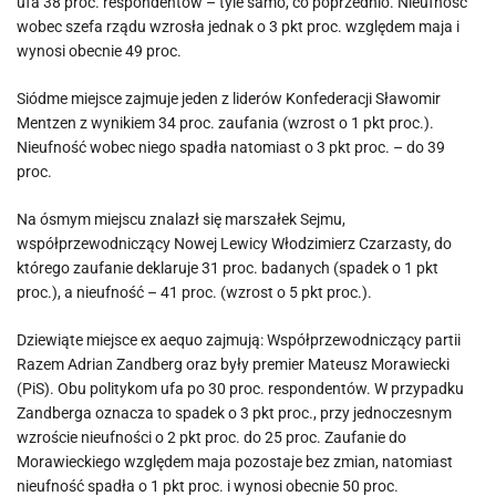
ufa 38 proc. respondentów – tyle samo, co poprzednio. Nieufność
wobec szefa rządu wzrosła jednak o 3 pkt proc. względem maja i
wynosi obecnie 49 proc.
Siódme miejsce zajmuje jeden z liderów Konfederacji Sławomir
Mentzen z wynikiem 34 proc. zaufania (wzrost o 1 pkt proc.).
Nieufność wobec niego spadła natomiast o 3 pkt proc. – do 39
proc.
Na ósmym miejscu znalazł się marszałek Sejmu,
współprzewodniczący Nowej Lewicy Włodzimierz Czarzasty, do
którego zaufanie deklaruje 31 proc. badanych (spadek o 1 pkt
proc.), a nieufność – 41 proc. (wzrost o 5 pkt proc.).
Dziewiąte miejsce ex aequo zajmują: Współprzewodniczący partii
Razem Adrian Zandberg oraz były premier Mateusz Morawiecki
(PiS). Obu politykom ufa po 30 proc. respondentów. W przypadku
Zandberga oznacza to spadek o 3 pkt proc., przy jednoczesnym
wzroście nieufności o 2 pkt proc. do 25 proc. Zaufanie do
Morawieckiego względem maja pozostaje bez zmian, natomiast
nieufność spadła o 1 pkt proc. i wynosi obecnie 50 proc.