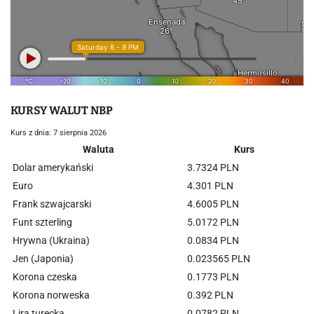
KURSY WALUT NBP
Kurs z dnia: 7 sierpnia 2026
Waluta
Kurs
Dolar amerykański
3.7324 PLN
Euro
4.301 PLN
Frank szwajcarski
4.6005 PLN
Funt szterling
5.0172 PLN
Hrywna (Ukraina)
0.0834 PLN
Jen (Japonia)
0.023565 PLN
Korona czeska
0.1773 PLN
Korona norweska
0.392 PLN
Lira turecka
0.0782 PLN