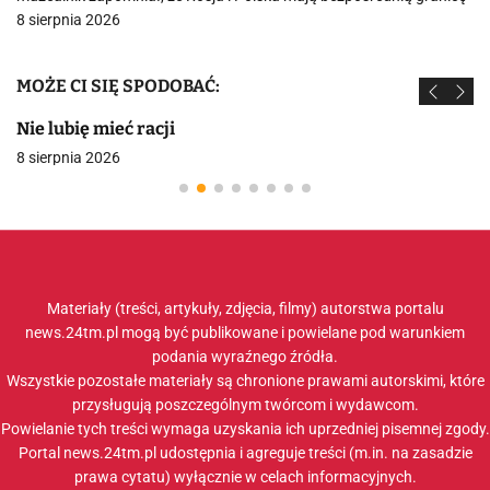
8 sierpnia 2026
MOŻE CI SIĘ SPODOBAĆ:
Zimny prysznic na z
8 sierpnia 2026
Materiały (treści, artykuły, zdjęcia, filmy) autorstwa portalu
news.24tm.pl mogą być publikowane i powielane pod warunkiem
podania wyraźnego źródła.
Wszystkie pozostałe materiały są chronione prawami autorskimi, które
przysługują poszczególnym twórcom i wydawcom.
Powielanie tych treści wymaga uzyskania ich uprzedniej pisemnej zgody.
Portal news.24tm.pl udostępnia i agreguje treści (m.in. na zasadzie
prawa cytatu) wyłącznie w celach informacyjnych.