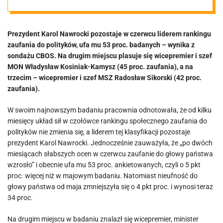
największa
Prezydent Karol Nawrocki pozostaje w czerwcu liderem rankingu
nieufność
zaufania do polityków, ufa mu 53 proc. badanych – wynika z
sondażu CBOS. Na drugim miejscu plasuje się wicepremier i szef
wobec
MON Władysław Kosiniak-Kamysz (45 proc. zaufania), a na
trzecim – wicepremier i szef MSZ Radosław Sikorski (42 proc.
zaufania).
Kaczyńskiego,
W swoim najnowszym badaniu pracownia odnotowała, że od kilku
Brauna i
miesięcy układ sił w czołówce rankingu społecznego zaufania do
polityków nie zmienia się, a liderem tej klasyfikacji pozostaje
prezydent Karol Nawrocki. Jednocześnie zauważyła, że „po dwóch
Czarnka
miesiącach słabszych ocen w czerwcu zaufanie do głowy państwa
wzrosło” i obecnie ufa mu 53 proc. ankietowanych, czyli o 5 pkt
[SONDAŻ]
proc. więcej niż w majowym badaniu. Natomiast nieufność do
głowy państwa od maja zmniejszyła się o 4 pkt proc. i wynosi teraz
34 proc.
Na drugim miejscu w badaniu znalazł się wicepremier, minister