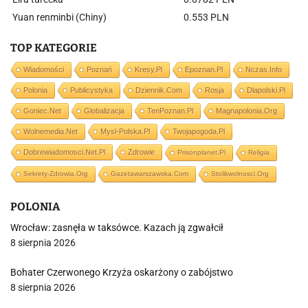
Yuan renminbi (Chiny)
0.553 PLN
TOP KATEGORIE
Wiadomości
Poznań
Kresy.pl
Epoznan.pl
Nczas.info
Polonia
Publicystyka
Dziennik.com
Rosja
Dlapolski.pl
Goniec.net
Globalizacja
TenPoznan.pl
Magnapolonia.org
Wolnemedia.net
Mysl-Polska.pl
Twojapogoda.pl
Dobrewiadomosci.net.pl
Zdrowie
Prisonplanet.pl
Religia
Sekrety-Zdrowia.org
Gazetawarszawska.com
Stolikwolnosci.org
POLONIA
Wrocław: zasnęła w taksówce. Kazach ją zgwałcił
8 sierpnia 2026
Bohater Czerwonego Krzyża oskarżony o zabójstwo
8 sierpnia 2026