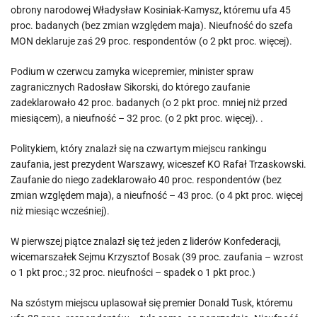
obrony narodowej Władysław Kosiniak-Kamysz, któremu ufa 45
proc. badanych (bez zmian względem maja). Nieufność do szefa
MON deklaruje zaś 29 proc. respondentów (o 2 pkt proc. więcej).
Podium w czerwcu zamyka wicepremier, minister spraw
zagranicznych Radosław Sikorski, do którego zaufanie
zadeklarowało 42 proc. badanych (o 2 pkt proc. mniej niż przed
miesiącem), a nieufność – 32 proc. (o 2 pkt proc. więcej). .
Politykiem, który znalazł się na czwartym miejscu rankingu
zaufania, jest prezydent Warszawy, wiceszef KO Rafał Trzaskowski.
Zaufanie do niego zadeklarowało 40 proc. respondentów (bez
zmian względem maja), a nieufność – 43 proc. (o 4 pkt proc. więcej
niż miesiąc wcześniej).
W pierwszej piątce znalazł się też jeden z liderów Konfederacji,
wicemarszałek Sejmu Krzysztof Bosak (39 proc. zaufania – wzrost
o 1 pkt proc.; 32 proc. nieufności – spadek o 1 pkt proc.)
Na szóstym miejscu uplasował się premier Donald Tusk, któremu