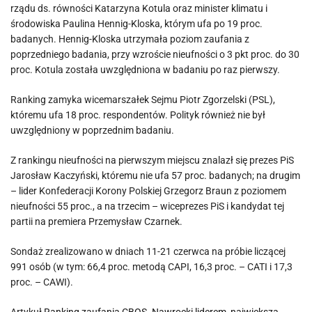
rządu ds. równości Katarzyna Kotula oraz minister klimatu i
środowiska Paulina Hennig-Kloska, którym ufa po 19 proc.
badanych. Hennig-Kloska utrzymała poziom zaufania z
poprzedniego badania, przy wzroście nieufności o 3 pkt proc. do 30
proc. Kotula została uwzględniona w badaniu po raz pierwszy.
Ranking zamyka wicemarszałek Sejmu Piotr Zgorzelski (PSL),
któremu ufa 18 proc. respondentów. Polityk również nie był
uwzględniony w poprzednim badaniu.
Z rankingu nieufności na pierwszym miejscu znalazł się prezes PiS
Jarosław Kaczyński, któremu nie ufa 57 proc. badanych; na drugim
– lider Konfederacji Korony Polskiej Grzegorz Braun z poziomem
nieufności 55 proc., a na trzecim – wiceprezes PiS i kandydat tej
partii na premiera Przemysław Czarnek.
Sondaż zrealizowano w dniach 11-21 czerwca na próbie liczącej
991 osób (w tym: 66,4 proc. metodą CAPI, 16,3 proc. – CATI i 17,3
proc. – CAWI).