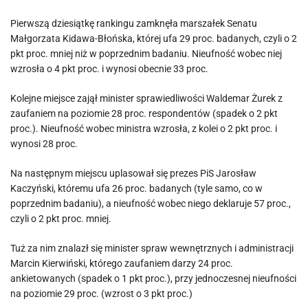
Pierwszą dziesiątkę rankingu zamknęła marszałek Senatu
Małgorzata Kidawa-Błońska, której ufa 29 proc. badanych, czyli o 2
pkt proc. mniej niż w poprzednim badaniu. Nieufność wobec niej
wzrosła o 4 pkt proc. i wynosi obecnie 33 proc.
Kolejne miejsce zajął minister sprawiedliwości Waldemar Żurek z
zaufaniem na poziomie 28 proc. respondentów (spadek o 2 pkt
proc.). Nieufność wobec ministra wzrosła, z kolei o 2 pkt proc. i
wynosi 28 proc.
Na następnym miejscu uplasował się prezes PiS Jarosław
Kaczyński, któremu ufa 26 proc. badanych (tyle samo, co w
poprzednim badaniu), a nieufność wobec niego deklaruje 57 proc.,
czyli o 2 pkt proc. mniej.
Tuż za nim znalazł się minister spraw wewnętrznych i administracji
Marcin Kierwiński, którego zaufaniem darzy 24 proc.
ankietowanych (spadek o 1 pkt proc.), przy jednoczesnej nieufności
na poziomie 29 proc. (wzrost o 3 pkt proc.)