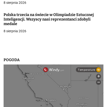
w
8 sierpnia 2026
p
Polska trzecia na świecie w Olimpiadzie Sztucznej
i
Inteligencji. Wszyscy nasi reprezentanci zdobyli
medale
s
8 sierpnia 2026
u
POGODA