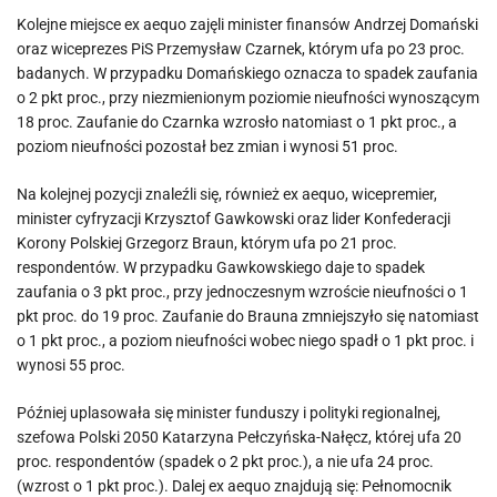
Kolejne miejsce ex aequo zajęli minister finansów Andrzej Domański
oraz wiceprezes PiS Przemysław Czarnek, którym ufa po 23 proc.
badanych. W przypadku Domańskiego oznacza to spadek zaufania
o 2 pkt proc., przy niezmienionym poziomie nieufności wynoszącym
18 proc. Zaufanie do Czarnka wzrosło natomiast o 1 pkt proc., a
poziom nieufności pozostał bez zmian i wynosi 51 proc.
Na kolejnej pozycji znaleźli się, również ex aequo, wicepremier,
minister cyfryzacji Krzysztof Gawkowski oraz lider Konfederacji
Korony Polskiej Grzegorz Braun, którym ufa po 21 proc.
respondentów. W przypadku Gawkowskiego daje to spadek
zaufania o 3 pkt proc., przy jednoczesnym wzroście nieufności o 1
pkt proc. do 19 proc. Zaufanie do Brauna zmniejszyło się natomiast
o 1 pkt proc., a poziom nieufności wobec niego spadł o 1 pkt proc. i
wynosi 55 proc.
Później uplasowała się minister funduszy i polityki regionalnej,
szefowa Polski 2050 Katarzyna Pełczyńska-Nałęcz, której ufa 20
proc. respondentów (spadek o 2 pkt proc.), a nie ufa 24 proc.
(wzrost o 1 pkt proc.). Dalej ex aequo znajdują się: Pełnomocnik