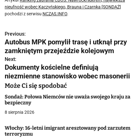
Artykuł
Ranking zaufania CBOS. Nawrocki liderem, największa
nieufność wobec Kaczyńskiego, Brauna i Czarnka [SONDAŻ]
pochodzi z serwisu
NCZAS.INFO
.
Previous:
N
Autobus MPK pomylił trasę i utknął przy
a
zamkniętym przejeździe kolejowym
w
Next:
Dokumenty kościelne definiują
i
niezmienne stanowisko wobec masonerii
g
Może Ci się spodobać
a
Sondaż: Połowa Niemców nie uważa swojego kraju za
bezpieczny
c
8 sierpnia 2026
j
Włochy: 16-letni imigrant aresztowany pod zarzutem
a
terroryzmu