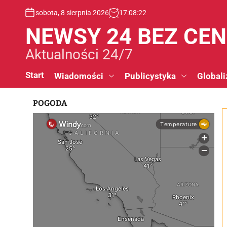
S
sobota, 8 sierpnia 2026
17
:
08
:
23
k
i
NEWSY 24 BEZ CE
p
t
Aktualności 24/7
o
c
Start
Wiadomości
Publicystyka
Globali
o
n
POGODA
t
e
n
t