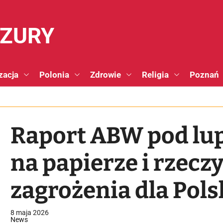
NZURY
zacja
Polonia
Zdrowie
Religia
Poznań
Raport ABW pod lup
na papierze i rzecz
zagrożenia dla Pols
8 maja 2026
News