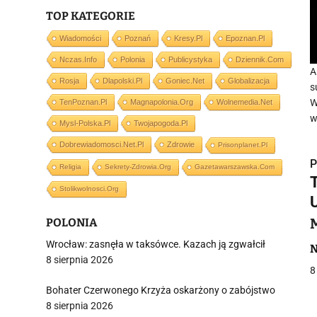
TOP KATEGORIE
Wiadomości
Poznań
Kresy.pl
Epoznan.pl
Nczas.info
Polonia
Publicystyka
Dziennik.com
A
Rosja
Dlapolski.pl
Goniec.net
Globalizacja
s
W
TenPoznan.pl
Magnapolonia.org
Wolnemedia.net
w
Mysl-Polska.pl
Twojapogoda.pl
Dobrewiadomosci.net.pl
Zdrowie
Prisonplanet.pl
P
Religia
Sekrety-Zdrowia.org
Gazetawarszawska.com
Stolikwolnosci.org
POLONIA
Wrocław: zasnęła w taksówce. Kazach ją zgwałcił
i
N
8 sierpnia 2026
8
Bohater Czerwonego Krzyża oskarżony o zabójstwo
8 sierpnia 2026