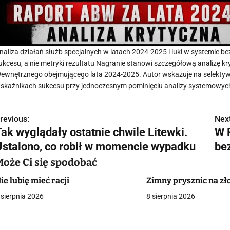
naliza działań służb specjalnych w latach 2024-2025 i luki w systemie 
ukcesu, a nie metryki rezultatu Nagranie stanowi szczegółową analizę 
ewnętrznego obejmującego lata 2024-2025. Autor wskazuje na selektyw
skaźnikach sukcesu przy jednoczesnym pominięciu analizy systemowych
revious:
Next
N
Tak wyglądały ostatnie chwile Litewki.
W 
a
Ustalono, co robił w momencie wypadku
be
w
Może Ci się spodobać
ie lubię mieć racji
Zimny prysznic na zł
 sierpnia 2026
8 sierpnia 2026
g
a