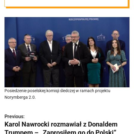
Posiedzenie poselskiej komisji śledczej w ramach projektu
Norymberga 2.0.
Previous:
N
Karol Nawrocki rozmawiał z Donaldem
a
Trumpem – „Zaprosiłem go do Polski”