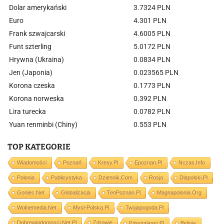
Dolar amerykański
3.7324 PLN
Euro
4.301 PLN
Frank szwajcarski
4.6005 PLN
Funt szterling
5.0172 PLN
Hrywna (Ukraina)
0.0834 PLN
Jen (Japonia)
0.023565 PLN
Korona czeska
0.1773 PLN
Korona norweska
0.392 PLN
Lira turecka
0.0782 PLN
Yuan renminbi (Chiny)
0.553 PLN
TOP KATEGORIE
Wiadomości
Poznań
Kresy.pl
Epoznan.pl
Nczas.info
Polonia
Publicystyka
Dziennik.com
Rosja
Dlapolski.pl
Goniec.net
Globalizacja
TenPoznan.pl
Magnapolonia.org
Wolnemedia.net
Mysl-Polska.pl
Twojapogoda.pl
Dobrewiadomosci.net.pl
Zdrowie
Prisonplanet.pl
Religia