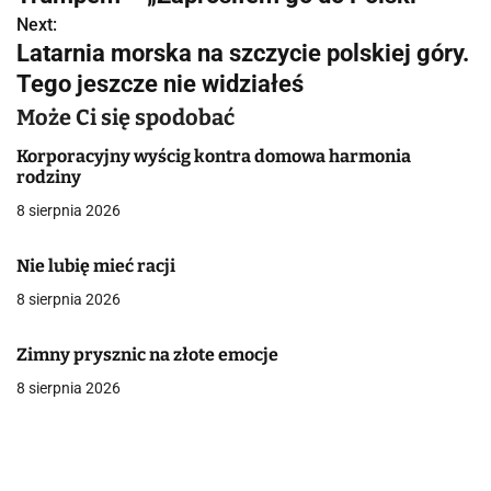
w
Next:
Latarnia morska na szczycie polskiej góry.
i
Tego jeszcze nie widziałeś
g
Może Ci się spodobać
a
Korporacyjny wyścig kontra domowa harmonia
rodziny
c
8 sierpnia 2026
j
Nie lubię mieć racji
a
8 sierpnia 2026
w
p
Zimny prysznic na złote emocje
8 sierpnia 2026
i
s
u