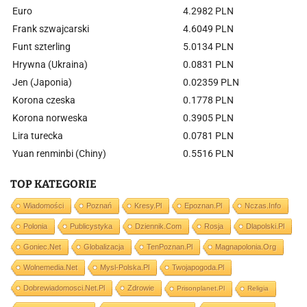
Euro
4.2982 PLN
Frank szwajcarski
4.6049 PLN
Funt szterling
5.0134 PLN
Hrywna (Ukraina)
0.0831 PLN
Jen (Japonia)
0.02359 PLN
Korona czeska
0.1778 PLN
Korona norweska
0.3905 PLN
Lira turecka
0.0781 PLN
Yuan renminbi (Chiny)
0.5516 PLN
TOP KATEGORIE
Wiadomości
Poznań
Kresy.pl
Epoznan.pl
Nczas.info
Polonia
Publicystyka
Dziennik.com
Rosja
Dlapolski.pl
Goniec.net
Globalizacja
TenPoznan.pl
Magnapolonia.org
Wolnemedia.net
Mysl-Polska.pl
Twojapogoda.pl
Dobrewiadomosci.net.pl
Zdrowie
Prisonplanet.pl
Religia