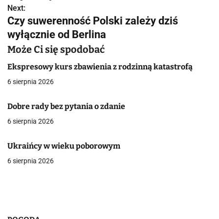
Next:
i
Czy suwerenność Polski zależy dziś
g
wyłącznie od Berlina
a
Może Ci się spodobać
c
Ekspresowy kurs zbawienia z rodzinną katastrofą
6 sierpnia 2026
j
a
Dobre rady bez pytania o zdanie
6 sierpnia 2026
w
p
Ukraińcy w wieku poborowym
i
6 sierpnia 2026
s
u