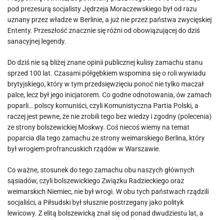
pod prezesurą socjalisty Jędrzeja Moraczewskiego był od razu
uznany przez władze w Berlinie, a już nie przez państwa zwycięskiej
Ententy. Przeszłość znacznie się różni od obowiązującej do dziś
sanacyjnej legendy.
Do dziś nie są bliżej znane opinii publicznej kulisy zamachu stanu
sprzed 100 lat. Czasami półgębkiem wspomina się o roli wywiadu
brytyjskiego, który w tym przedsięwzięciu ponoć nie tylko maczał
palce, lecz był jego inicjatorem. Co godne odnotowania, ów zamach
poparli… polscy komuniści, czyli Komunistyczna Partia Polski, a
raczej jest pewne, że nie zrobili tego bez wiedzy i zgodny (polecenia)
ze strony bolszewickiej Moskwy. Coś niecoś wiemy na temat
poparcia dla tego zamachu ze strony weimarskiego Berlina, który
był wrogiem profrancuskich rządów w Warszawie.
Co ważne, stosunek do tego zamachu obu naszych głównych
sąsiadów, czyli bolszewickiego Związku Radzieckiego oraz
weimarskich Niemiec, nie był wrogi. W obu tych państwach rządzili
socjaliści, a Piłsudski był słusznie postrzegany jako polityk
lewicowy. Z elitą bolszewicką znał się od ponad dwudziestu lat, a