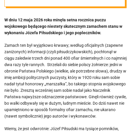
W dniu 12 maja 2026 roku minęła setna rocznica puczu
wojskowego będącego niestety skutecznym zamachem stanu w
wykonaniu Józefa Piłsudskiego i jego popleczników.
Zamach ten był wyjątkowo krwawy; według oficjalnych (zapewne
zaniżonych) informacji (czyli piłsudczykowskich), pochłonął w
ciągu zaledwie trzech dni ponad 400 ofiar śmiertelnych i co najmniej
dwa razy tyle rannych. Strzelali do siebie polscy żołnierze: jedni w
obronie Państwa Polskiego (wielkie, ale potrzebne słowa), drudzy w
imię ambicji politycznych puczysty, który w 1920 roku sam sobie
nadał tytuł honorowy „marszałka”, bo takiego stopnia wojskowego
nie było. Zresztą wcześniej sam sobie nadał jako Naczelnik
Państwa najwyższe odznaczenie państwowe. Ginęli również cywile,
bo walki odbywały się w dużym, ludnym mieście. Do dziś nawet nie
upamiętniono w sposób formalny ofiar zamachu, nie ukarano
(nawet symbolicznie) jego autorów i wykonawców.
Wiemy, że jest odwrotnie: Józef Piłsudski ma tysiące pomników,