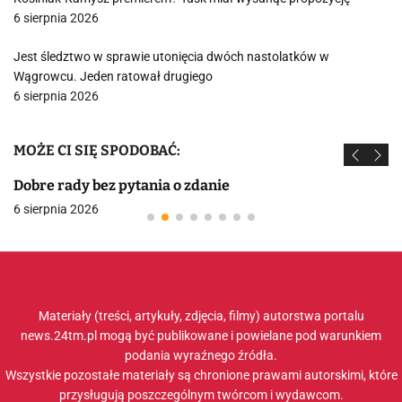
6 sierpnia 2026
Jest śledztwo w sprawie utonięcia dwóch nastolatków w
Wągrowcu. Jeden ratował drugiego
6 sierpnia 2026
MOŻE CI SIĘ SPODOBAĆ:
Dobre rady bez pytania o zdanie
6 sierpnia 2026
Materiały (treści, artykuły, zdjęcia, filmy) autorstwa portalu
news.24tm.pl mogą być publikowane i powielane pod warunkiem
podania wyraźnego źródła.
Wszystkie pozostałe materiały są chronione prawami autorskimi, które
przysługują poszczególnym twórcom i wydawcom.