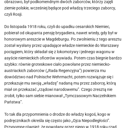
obrazowo, był podkomendnym dwóch zaborców, którzy zajęli
ziemie polskie, wcześniej będące pod władzą trzeciego zaborcy,
czyli Rosji.
Do listopada 1918 roku, czyli do upadku cesarskich Niemiec,
pobierał od okupanta pensję brygadiera, nawet wtedy, gdy był w
honorowym areszcie w Magdeburgu. Po zwolnieniu z tego aresztu
został wysłany przez upadające władze niemieckie do Warszawy
pociągiem, który składał się z lokomotywy i jednego wagonu w
asyście niemieckich oficerów wywiadu. Potem czas biegnie bardzo
szybko: równie groteskowe ciało powołane przez niemiecko-
austriackich zaborców („Rada Regencyjna”) powierza mu
dowództwo nad Polnische Wehrmacht, potem rozwiązuje się i
przekazuje mu swoją „władzę” nadaną mu przez zaborcę, którą
miał on przekazać „rządowi narodowemu”. Czego zresztą nie
zrobił, tylko sam siebie mianował „Tymczasowym Naczelnikiem
Państwa”.
To tak dla przypomnienia o drodze do władzy kogoś, kogo w
podręcznikach określa się często jako „Ojca Niepodległości”.
Przypomnę również, że powołany przez niego w 1918 roku rząd