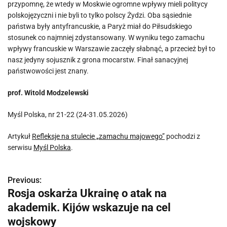
przypomnę, że wtedy w Moskwie ogromne wpływy mieli politycy
polskojęzyczni i nie byli to tylko polscy Żydzi. Oba sąsiednie
państwa były antyfrancuskie, a Paryż miał do Piłsudskiego
stosunek co najmniej zdystansowany. W wyniku tego zamachu
wpływy francuskie w Warszawie zaczęły słabnąć, a przecież był to
nasz jedyny sojusznik z grona mocarstw. Finał sanacyjnej
państwowości jest znany.
prof. Witold Modzelewski
Myśl Polska, nr 21-22 (24-31.05.2026)
Artykuł
Refleksje na stulecie „zamachu majowego”
pochodzi z
serwisu
Myśl Polska
.
Previous:
N
Rosja oskarża Ukrainę o atak na
a
akademik. Kijów wskazuje na cel
w
wojskowy