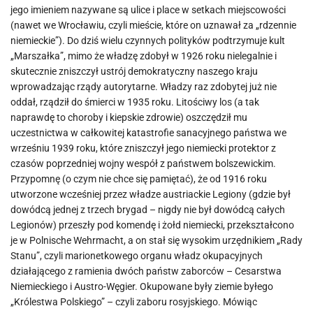
jego imieniem nazywane są ulice i place w setkach miejscowości
(nawet we Wrocławiu, czyli mieście, które on uznawał za „rdzennie
niemieckie”). Do dziś wielu czynnych polityków podtrzymuje kult
„Marszałka”, mimo że władzę zdobył w 1926 roku nielegalnie i
skutecznie zniszczył ustrój demokratyczny naszego kraju
wprowadzając rządy autorytarne. Władzy raz zdobytej już nie
oddał, rządził do śmierci w 1935 roku. Litościwy los (a tak
naprawdę to choroby i kiepskie zdrowie) oszczędził mu
uczestnictwa w całkowitej katastrofie sanacyjnego państwa we
wrześniu 1939 roku, które zniszczył jego niemiecki protektor z
czasów poprzedniej wojny wespół z państwem bolszewickim.
Przypomnę (o czym nie chce się pamiętać), że od 1916 roku
utworzone wcześniej przez władze austriackie Legiony (gdzie był
dowódcą jednej z trzech brygad – nigdy nie był dowódcą całych
Legionów) przeszły pod komendę i żołd niemiecki, przekształcono
je w Polnische Wehrmacht, a on stał się wysokim urzędnikiem „Rady
Stanu”, czyli marionetkowego organu władz okupacyjnych
działającego z ramienia dwóch państw zaborców – Cesarstwa
Niemieckiego i Austro-Węgier. Okupowane były ziemie byłego
„Królestwa Polskiego” – czyli zaboru rosyjskiego. Mówiąc