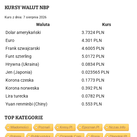
KURSY WALUT NBP
Kurs z dnia: 7 sierpnia 2026
Waluta
Kurs
Dolar amerykański
3.7324 PLN
Euro
4.301 PLN
Frank szwajcarski
4.6005 PLN
Funt szterling
5.0172 PLN
Hrywna (Ukraina)
0.0834 PLN
Jen (Japonia)
0.023565 PLN
Korona czeska
0.1773 PLN
Korona norweska
0.392 PLN
Lira turecka
0.0782 PLN
Yuan renminbi (Chiny)
0.553 PLN
TOP KATEGORIE
Wiadomości
Poznań
Kresy.pl
Epoznan.pl
Nczas.info
Polonia
Publicystyka
Dziennik.com
Rosja
Dlapolski.pl