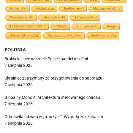
Goniec.net
Globalizacja
TenPoznan.pl
Magnapolonia.org
Wolnemedia.net
Mysl-Polska.pl
Twojapogoda.pl
Dobrewiadomosci.net.pl
Zdrowie
Prisonplanet.pl
Religia
Sekrety-Zdrowia.org
Gazetawarszawska.com
Stolikwolnosci.org
POLONIA
Bruksela chce narzucić Polsce handel dziećmi
7 sierpnia 2026
Ukrainiec zatrzymany za przygotowania do sabotażu
7 sierpnia 2026
Globalny Monolit: Architektura sterowanego chaosu
7 sierpnia 2026
Odmówiła udziału w „tranzycji”. Wygrała ze szpitalem
7 sierpnia 2026