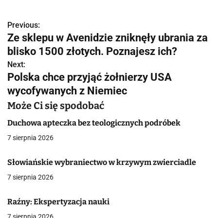
Previous:
N
Ze sklepu w Avenidzie zniknęły ubrania za
a
blisko 1500 złotych. Poznajesz ich?
w
Next:
Polska chce przyjąć żołnierzy USA
i
wycofywanych z Niemiec
g
Może Ci się spodobać
a
Duchowa apteczka bez teologicznych podróbek
c
7 sierpnia 2026
j
Słowiańskie wybraniectwo w krzywym zwierciadle
a
7 sierpnia 2026
w
Raźny: Ekspertyzacja nauki
p
7 sierpnia 2026