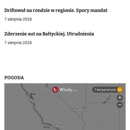
a
Driftował na rondzie w regionie. Spory mandat
w
7 sierpnia 2026
p
Zderzenie aut na Bałtyckiej. Utrudnienia
i
7 sierpnia 2026
s
u
POGODA