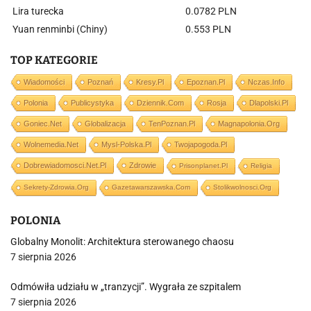
Lira turecka
0.0782 PLN
Yuan renminbi (Chiny)
0.553 PLN
TOP KATEGORIE
Wiadomości
Poznań
Kresy.pl
Epoznan.pl
Nczas.info
Polonia
Publicystyka
Dziennik.com
Rosja
Dlapolski.pl
Goniec.net
Globalizacja
TenPoznan.pl
Magnapolonia.org
Wolnemedia.net
Mysl-Polska.pl
Twojapogoda.pl
Dobrewiadomosci.net.pl
Zdrowie
Prisonplanet.pl
Religia
Sekrety-Zdrowia.org
Gazetawarszawska.com
Stolikwolnosci.org
POLONIA
Globalny Monolit: Architektura sterowanego chaosu
7 sierpnia 2026
Odmówiła udziału w „tranzycji”. Wygrała ze szpitalem
7 sierpnia 2026