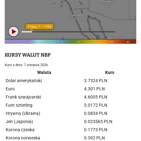
KURSY WALUT NBP
Kurs z dnia: 7 sierpnia 2026
Waluta
Kurs
Dolar amerykański
3.7324 PLN
Euro
4.301 PLN
Frank szwajcarski
4.6005 PLN
Funt szterling
5.0172 PLN
Hrywna (Ukraina)
0.0834 PLN
Jen (Japonia)
0.023565 PLN
Korona czeska
0.1773 PLN
Korona norweska
0.392 PLN