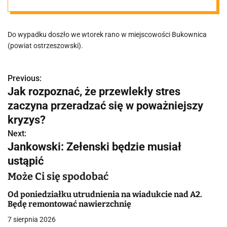
przez
Do wypadku doszło we wtorek rano w miejscowości Bukownica
samochód
(powiat ostrzeszowski).
ciężarowy
Previous:
N
Jak rozpoznać, że przewlekły stres
a
zaczyna przeradzać się w poważniejszy
w
kryzys?
Next:
i
Jankowski: Zełenski będzie musiał
g
ustąpić
a
Może Ci się spodobać
c
Od poniedziałku utrudnienia na wiadukcie nad A2.
Będę remontować nawierzchnię
j
7 sierpnia 2026