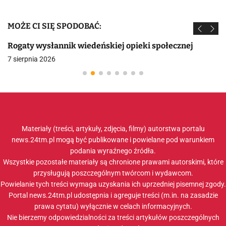
MOŻE CI SIĘ SPODOBAĆ:
Rogaty wysłannik wiedeńskiej opieki społecznej
7 sierpnia 2026
Materiały (treści, artykuły, zdjęcia, filmy) autorstwa portalu
news.24tm.pl mogą być publikowane i powielane pod warunkiem
podania wyraźnego źródła.
Wszystkie pozostałe materiały są chronione prawami autorskimi, które
przysługują poszczególnym twórcom i wydawcom.
Powielanie tych treści wymaga uzyskania ich uprzedniej pisemnej zgody.
Portal news.24tm.pl udostępnia i agreguje treści (m.in. na zasadzie
prawa cytatu) wyłącznie w celach informacyjnych.
Nie bierzemy odpowiedzialności za treści artykułów poszczególnych