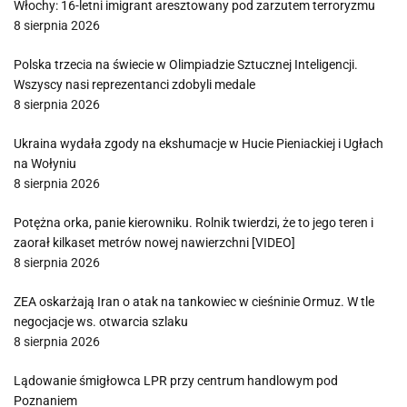
Włochy: 16-letni imigrant aresztowany pod zarzutem terroryzmu
8 sierpnia 2026
Polska trzecia na świecie w Olimpiadzie Sztucznej Inteligencji.
Wszyscy nasi reprezentanci zdobyli medale
8 sierpnia 2026
Ukraina wydała zgody na ekshumacje w Hucie Pieniackiej i Ugłach
na Wołyniu
8 sierpnia 2026
Potężna orka, panie kierowniku. Rolnik twierdzi, że to jego teren i
zaorał kilkaset metrów nowej nawierzchni [VIDEO]
8 sierpnia 2026
ZEA oskarżają Iran o atak na tankowiec w cieśninie Ormuz. W tle
negocjacje ws. otwarcia szlaku
8 sierpnia 2026
Lądowanie śmigłowca LPR przy centrum handlowym pod
Poznaniem