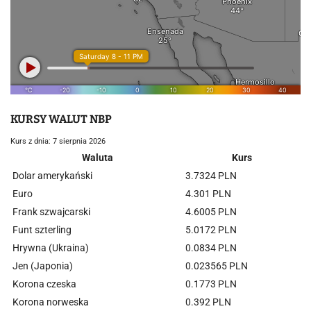
KURSY WALUT NBP
Kurs z dnia: 7 sierpnia 2026
Waluta
Kurs
Dolar amerykański
3.7324 PLN
Euro
4.301 PLN
Frank szwajcarski
4.6005 PLN
Funt szterling
5.0172 PLN
Hrywna (Ukraina)
0.0834 PLN
Jen (Japonia)
0.023565 PLN
Korona czeska
0.1773 PLN
Korona norweska
0.392 PLN