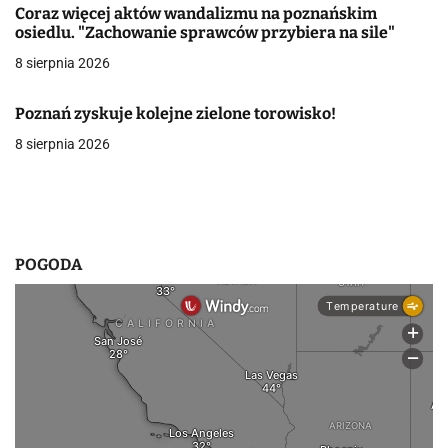
Coraz więcej aktów wandalizmu na poznańskim
w
osiedlu. "Zachowanie sprawców przybiera na sile"
8 sierpnia 2026
p
i
Poznań zyskuje kolejne zielone torowisko!
s
8 sierpnia 2026
u
POGODA