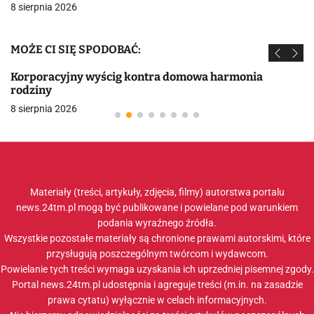
8 sierpnia 2026
MOŻE CI SIĘ SPODOBAĆ:
Korporacyjny wyścig kontra domowa harmonia
rodziny
8 sierpnia 2026
Materiały (treści, artykuły, zdjęcia, filmy) autorstwa portalu
news.24tm.pl mogą być publikowane i powielane pod warunkiem
podania wyraźnego źródła.
Wszystkie pozostałe materiały są chronione prawami autorskimi, które
przysługują poszczególnym twórcom i wydawcom.
Powielanie tych treści wymaga uzyskania ich uprzedniej pisemnej zgody.
Portal news.24tm.pl udostępnia i agreguje treści (m.in. na zasadzie
prawa cytatu) wyłącznie w celach informacyjnych.