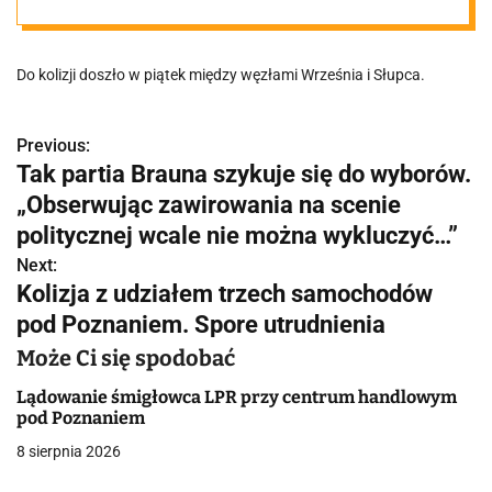
Utrudnienia na
Do kolizji doszło w piątek między węzłami Września i Słupca.
A2
Previous:
N
Tak partia Brauna szykuje się do wyborów.
a
„Obserwując zawirowania na scenie
w
politycznej wcale nie można wykluczyć…”
Next:
i
Kolizja z udziałem trzech samochodów
g
pod Poznaniem. Spore utrudnienia
a
Może Ci się spodobać
c
Lądowanie śmigłowca LPR przy centrum handlowym
pod Poznaniem
j
8 sierpnia 2026
a