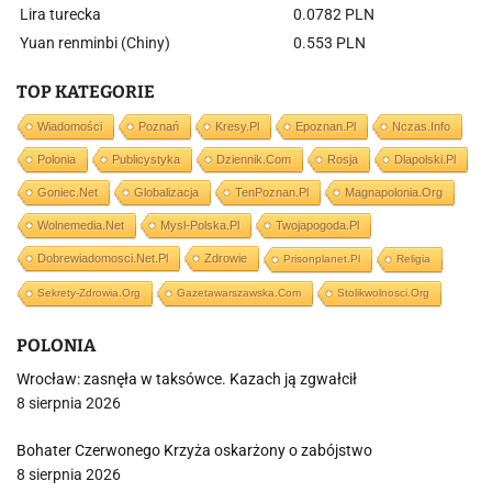
Lira turecka
0.0782 PLN
Yuan renminbi (Chiny)
0.553 PLN
TOP KATEGORIE
Wiadomości
Poznań
Kresy.pl
Epoznan.pl
Nczas.info
Polonia
Publicystyka
Dziennik.com
Rosja
Dlapolski.pl
Goniec.net
Globalizacja
TenPoznan.pl
Magnapolonia.org
Wolnemedia.net
Mysl-Polska.pl
Twojapogoda.pl
Dobrewiadomosci.net.pl
Zdrowie
Prisonplanet.pl
Religia
Sekrety-Zdrowia.org
Gazetawarszawska.com
Stolikwolnosci.org
POLONIA
Wrocław: zasnęła w taksówce. Kazach ją zgwałcił
8 sierpnia 2026
Bohater Czerwonego Krzyża oskarżony o zabójstwo
8 sierpnia 2026