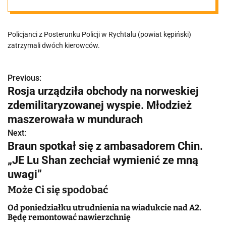
przedstawiło
Policjanci z Posterunku Policji w Rychtalu (powiat kępiński)
fałszywe
zatrzymali dwóch kierowców.
dokumenty
Previous:
N
Rosja urządziła obchody na norweskiej
prawa jazdy.
a
zdemilitaryzowanej wyspie. Młodzież
w
maszerowała w mundurach
Grozi im 5 lat
Next:
i
Braun spotkał się z ambasadorem Chin.
pozbawienia
g
„JE Lu Shan zechciał wymienić ze mną
uwagi”
a
wolności
Może Ci się spodobać
c
Od poniedziałku utrudnienia na wiadukcie nad A2.
j
Będę remontować nawierzchnię