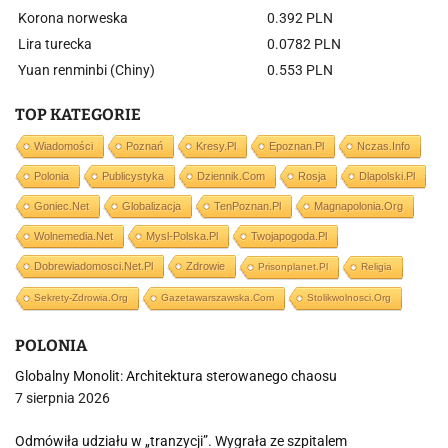
Korona norweska
0.392 PLN
Lira turecka
0.0782 PLN
Yuan renminbi (Chiny)
0.553 PLN
TOP KATEGORIE
Wiadomości
Poznań
Kresy.pl
Epoznan.pl
Nczas.info
Polonia
Publicystyka
Dziennik.com
Rosja
Dlapolski.pl
Goniec.net
Globalizacja
TenPoznan.pl
Magnapolonia.org
Wolnemedia.net
Mysl-Polska.pl
Twojapogoda.pl
Dobrewiadomosci.net.pl
Zdrowie
Prisonplanet.pl
Religia
Sekrety-Zdrowia.org
Gazetawarszawska.com
Stolikwolnosci.org
POLONIA
Globalny Monolit: Architektura sterowanego chaosu
7 sierpnia 2026
Odmówiła udziału w „tranzycji”. Wygrała ze szpitalem