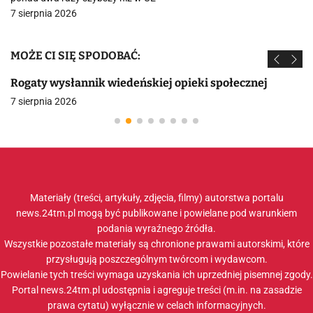
7 sierpnia 2026
MOŻE CI SIĘ SPODOBAĆ:
Rogaty wysłannik wiedeńskiej opieki społecznej
7 sierpnia 2026
Materiały (treści, artykuły, zdjęcia, filmy) autorstwa portalu
news.24tm.pl mogą być publikowane i powielane pod warunkiem
podania wyraźnego źródła.
Wszystkie pozostałe materiały są chronione prawami autorskimi, które
przysługują poszczególnym twórcom i wydawcom.
Powielanie tych treści wymaga uzyskania ich uprzedniej pisemnej zgody.
Portal news.24tm.pl udostępnia i agreguje treści (m.in. na zasadzie
prawa cytatu) wyłącznie w celach informacyjnych.