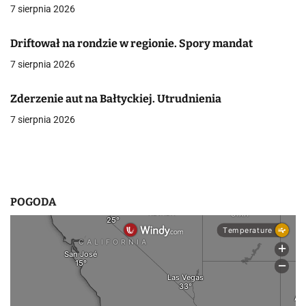
a
7 sierpnia 2026
w
Driftował na rondzie w regionie. Spory mandat
p
7 sierpnia 2026
i
Zderzenie aut na Bałtyckiej. Utrudnienia
s
7 sierpnia 2026
u
POGODA