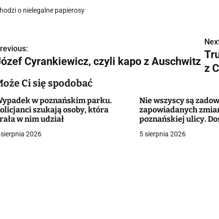
hodzi o nielegalne papierosy
Next
N
revious:
Tr
Józef Cyrankiewicz, czyli kapo z Auschwitz
a
z 
w
Może Ci się spodobać
ypadek w poznańskim parku.
Nie wszyscy są zadow
olicjanci szukają osoby, która
zapowiadanych zmia
g
rała w nim udział
poznańskiej ulicy. Do
śmiertelnego wypad
 sierpnia 2026
5 sierpnia 2026
a
c
a
w