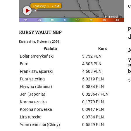
C
P
KURSY WALUT NBP
Kurs z dnia: 5 sierpnia 2026
Waluta
Kurs
Dolar amerykański
3.732 PLN
i
W
Euro
4.305 PLN
P
b
Frank szwajcarski
4.608 PLN
Funt szterling
5.0219 PLN
5
Hrywna (Ukraina)
0.0834 PLN
Jen (Japonia)
0.023647 PLN
Korona czeska
0.1779 PLN
j
Korona norweska
0.3917 PLN
Lira turecka
0.0784 PLN
Yuan renminbi (Chiny)
0.5529 PLN