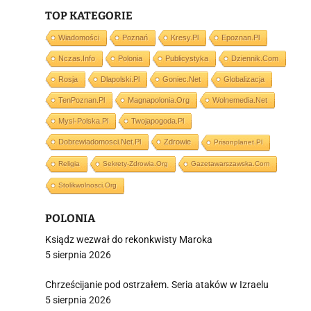
TOP KATEGORIE
i
Wiadomości
Poznań
Kresy.pl
Epoznan.pl
Nczas.info
Polonia
Publicystyka
Dziennik.com
Rosja
Dlapolski.pl
Goniec.net
Globalizacja
TenPoznan.pl
Magnapolonia.org
Wolnemedia.net
Mysl-Polska.pl
Twojapogoda.pl
Dobrewiadomosci.net.pl
Zdrowie
Prisonplanet.pl
Religia
Sekrety-Zdrowia.org
Gazetawarszawska.com
Stolikwolnosci.org
POLONIA
Ksiądz wezwał do rekonkwisty Maroka
5 sierpnia 2026
Chrześcijanie pod ostrzałem. Seria ataków w Izraelu
5 sierpnia 2026