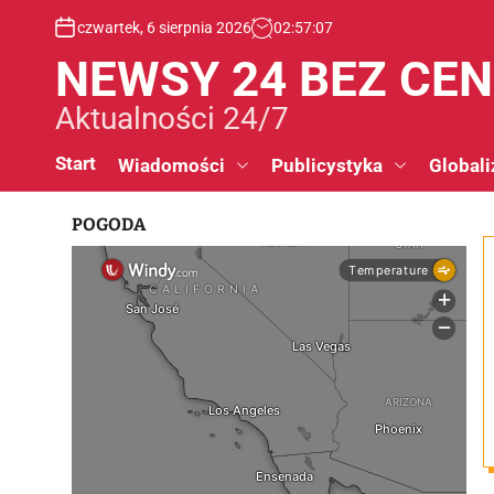
S
czwartek, 6 sierpnia 2026
02
:
57
:
08
k
i
NEWSY 24 BEZ CE
p
t
Aktualności 24/7
o
c
Start
Wiadomości
Publicystyka
Globali
o
n
POGODA
t
e
n
t