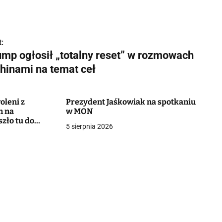
:
ump ogłosił „totalny reset” w rozmowach
Chinami na temat ceł
oleni z
Prezydent Jaśkowiak na spotkaniu
n na
w MON
szło tu do
5 sierpnia 2026
ku