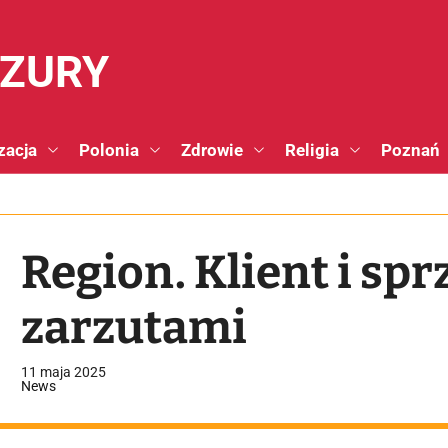
NZURY
zacja
Polonia
Zdrowie
Religia
Poznań
Region. Klient i sp
zarzutami
11 maja 2025
News