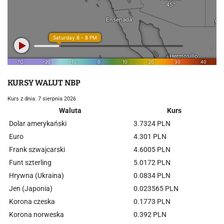
KURSY WALUT NBP
Kurs z dnia: 7 sierpnia 2026
Waluta
Kurs
Dolar amerykański
3.7324 PLN
Euro
4.301 PLN
Frank szwajcarski
4.6005 PLN
Funt szterling
5.0172 PLN
Hrywna (Ukraina)
0.0834 PLN
Jen (Japonia)
0.023565 PLN
Korona czeska
0.1773 PLN
Korona norweska
0.392 PLN