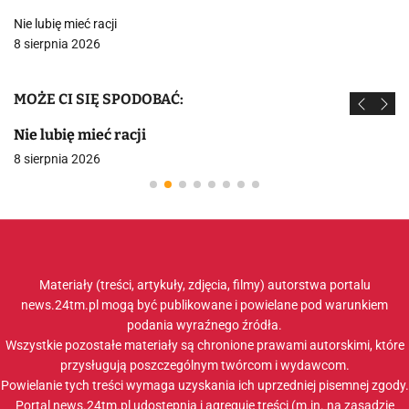
Nie lubię mieć racji
8 sierpnia 2026
MOŻE CI SIĘ SPODOBAĆ:
Nie lubię mieć racji
8 sierpnia 2026
Materiały (treści, artykuły, zdjęcia, filmy) autorstwa portalu
news.24tm.pl mogą być publikowane i powielane pod warunkiem
podania wyraźnego źródła.
Wszystkie pozostałe materiały są chronione prawami autorskimi, które
przysługują poszczególnym twórcom i wydawcom.
Powielanie tych treści wymaga uzyskania ich uprzedniej pisemnej zgody.
Portal news.24tm.pl udostępnia i agreguje treści (m.in. na zasadzie