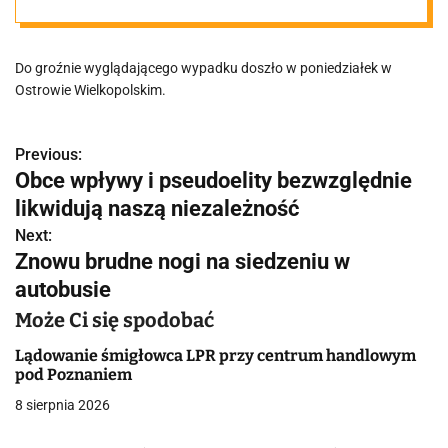
przy
Do groźnie wyglądającego wypadku doszło w poniedziałek w
komisariacie
Ostrowie Wielkopolskim.
policji
Previous:
N
Obce wpływy i pseudoelity bezwzględnie
a
likwidują naszą niezależność
w
Next:
Znowu brudne nogi na siedzeniu w
i
autobusie
g
Może Ci się spodobać
a
Lądowanie śmigłowca LPR przy centrum handlowym
pod Poznaniem
c
8 sierpnia 2026
j