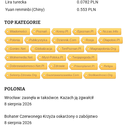
Lira turecka
0.0782 PLN
Yuan renminbi (Chiny)
0.553 PLN
TOP KATEGORIE
Wiadomości
Poznań
Kresy.pl
Epoznan.pl
Nczas.info
Polonia
Publicystyka
Dziennik.com
Rosja
Dlapolski.pl
Goniec.net
Globalizacja
TenPoznan.pl
Magnapolonia.org
Wolnemedia.net
Mysl-Polska.pl
Twojapogoda.pl
Dobrewiadomosci.net.pl
Zdrowie
Prisonplanet.pl
Religia
Sekrety-Zdrowia.org
Gazetawarszawska.com
Stolikwolnosci.org
POLONIA
Wrocław: zasnęła w taksówce. Kazach ją zgwałcił
8 sierpnia 2026
Bohater Czerwonego Krzyża oskarżony o zabójstwo
8 sierpnia 2026