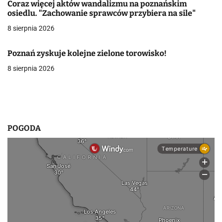
Coraz więcej aktów wandalizmu na poznańskim
a
osiedlu. "Zachowanie sprawców przybiera na sile"
w
8 sierpnia 2026
p
Poznań zyskuje kolejne zielone torowisko!
i
8 sierpnia 2026
s
u
POGODA