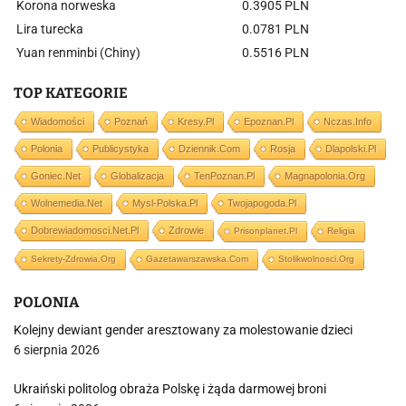
Korona norweska
0.3905 PLN
Lira turecka
0.0781 PLN
Yuan renminbi (Chiny)
0.5516 PLN
TOP KATEGORIE
Wiadomości
Poznań
Kresy.pl
Epoznan.pl
Nczas.info
Polonia
Publicystyka
Dziennik.com
Rosja
Dlapolski.pl
Goniec.net
Globalizacja
TenPoznan.pl
Magnapolonia.org
Wolnemedia.net
Mysl-Polska.pl
Twojapogoda.pl
Dobrewiadomosci.net.pl
Zdrowie
Prisonplanet.pl
Religia
Sekrety-Zdrowia.org
Gazetawarszawska.com
Stolikwolnosci.org
POLONIA
Kolejny dewiant gender aresztowany za molestowanie dzieci
6 sierpnia 2026
Ukraiński politolog obraża Polskę i żąda darmowej broni