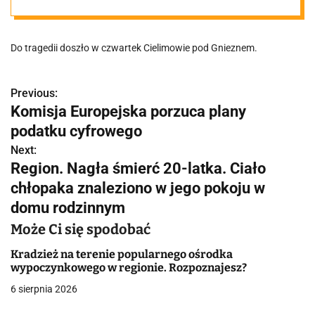
znaleziono na
Do tragedii doszło w czwartek Cielimowie pod Gnieznem.
terenie posesji
Previous:
N
Komisja Europejska porzuca plany
a
podatku cyfrowego
w
Next:
Region. Nagła śmierć 20-latka. Ciało
i
chłopaka znaleziono w jego pokoju w
g
domu rodzinnym
a
Może Ci się spodobać
c
Kradzież na terenie popularnego ośrodka
wypoczynkowego w regionie. Rozpoznajesz?
j
6 sierpnia 2026
a