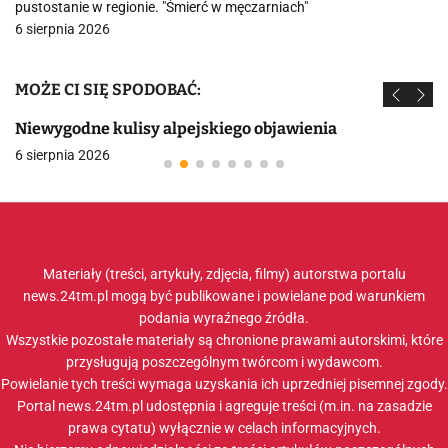
pustostanie w regionie. "Śmierć w męczarniach"
6 sierpnia 2026
MOŻE CI SIĘ SPODOBAĆ:
Niewygodne kulisy alpejskiego objawienia
6 sierpnia 2026
Materiały (treści, artykuły, zdjęcia, filmy) autorstwa portalu
news.24tm.pl mogą być publikowane i powielane pod warunkiem
podania wyraźnego źródła.
Wszystkie pozostałe materiały są chronione prawami autorskimi, które
przysługują poszczególnym twórcom i wydawcom.
Powielanie tych treści wymaga uzyskania ich uprzedniej pisemnej zgody.
Portal news.24tm.pl udostępnia i agreguje treści (m.in. na zasadzie
prawa cytatu) wyłącznie w celach informacyjnych.