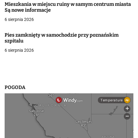
Mieszkania w miejscu ruiny w samym centrum miasta
w
Są nowe informacje
6 sierpnia 2026
p
i
Pies zamknięty w samochodzie przy poznańskim
szpitalu
s
6 sierpnia 2026
u
POGODA