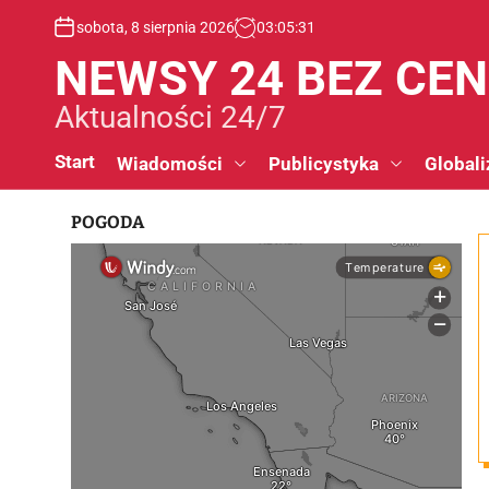
S
sobota, 8 sierpnia 2026
03
:
05
:
32
k
i
NEWSY 24 BEZ CE
p
t
Aktualności 24/7
o
c
Start
Wiadomości
Publicystyka
Globali
o
n
POGODA
t
e
n
t