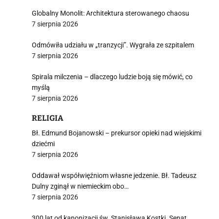
Globalny Monolit: Architektura sterowanego chaosu
7 sierpnia 2026
Odmówiła udziału w „tranzycji”. Wygrała ze szpitalem
7 sierpnia 2026
Spirala milczenia – dlaczego ludzie boją się mówić, co
myślą
7 sierpnia 2026
RELIGIA
Bł. Edmund Bojanowski – prekursor opieki nad wiejskimi
dziećmi
7 sierpnia 2026
Oddawał współwięźniom własne jedzenie. Bł. Tadeusz
Dulny zginął w niemieckim obo…
7 sierpnia 2026
300 lat od kanonizacji św. Stanisława Kostki. Senat