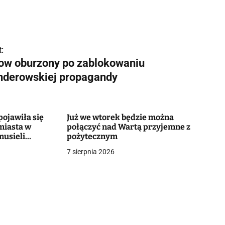
:
ow oburzony po zablokowaniu
nderowskiej propagandy
ojawiła się
Już we wtorek będzie można
miasta w
połączyć nad Wartą przyjemne z
musieli
pożytecznym
7 sierpnia 2026