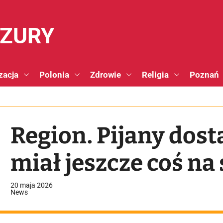
NZURY
zacja
Polonia
Zdrowie
Religia
Poznań
Region. Pijany dost
miał jeszcze coś n
20 maja 2026
News