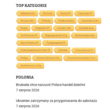
TOP KATEGORIE
i
Wiadomości
Poznań
Kresy.pl
Epoznan.pl
Nczas.info
Polonia
Publicystyka
Dziennik.com
Rosja
Dlapolski.pl
Goniec.net
Globalizacja
TenPoznan.pl
Magnapolonia.org
Wolnemedia.net
Mysl-Polska.pl
Twojapogoda.pl
Dobrewiadomosci.net.pl
Zdrowie
Prisonplanet.pl
Religia
Sekrety-Zdrowia.org
Gazetawarszawska.com
Stolikwolnosci.org
POLONIA
Bruksela chce narzucić Polsce handel dziećmi
7 sierpnia 2026
Ukrainiec zatrzymany za przygotowania do sabotażu
7 sierpnia 2026