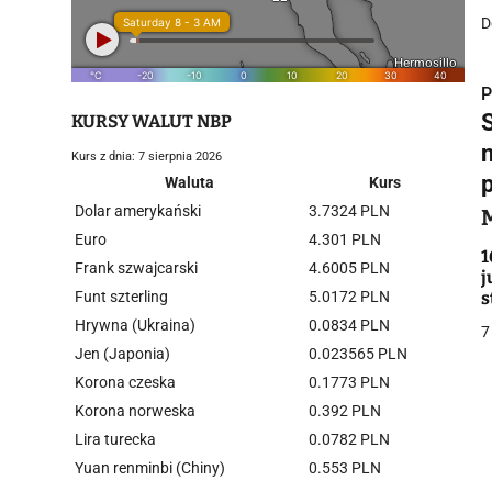
D
P
KURSY WALUT NBP
Kurs z dnia: 7 sierpnia 2026
Waluta
Kurs
Dolar amerykański
3.7324 PLN
i
Euro
4.301 PLN
1
Frank szwajcarski
4.6005 PLN
j
Funt szterling
5.0172 PLN
s
Hrywna (Ukraina)
0.0834 PLN
7
Jen (Japonia)
0.023565 PLN
Korona czeska
0.1773 PLN
j
Korona norweska
0.392 PLN
Lira turecka
0.0782 PLN
Yuan renminbi (Chiny)
0.553 PLN