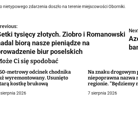
o nietypowego zdarzenia doszło na terenie miejscowości Oborniki.
revious:
N
Next
Setki tysięcy złotych. Ziobro i Romanowski
Az
a
nadal biorą nasze pieniądze na
ba
w
prowadzenie biur poselskich
Może Ci się spodobać
60-metrowy odcinek chodnika
Na znaku drogowym p
g
uż wyremontowany. Usunięto
niepoprawna nazwa 
tarą kostkę brukową
regionie. "Będziemy 
a
zmieniać dowody?"
 sierpnia 2026
7 sierpnia 2026
c
a
w