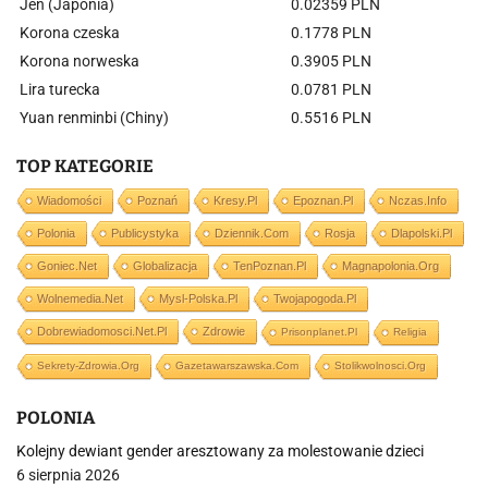
Jen (Japonia)
0.02359 PLN
Korona czeska
0.1778 PLN
Korona norweska
0.3905 PLN
Lira turecka
0.0781 PLN
Yuan renminbi (Chiny)
0.5516 PLN
TOP KATEGORIE
Wiadomości
Poznań
Kresy.pl
Epoznan.pl
Nczas.info
Polonia
Publicystyka
Dziennik.com
Rosja
Dlapolski.pl
Goniec.net
Globalizacja
TenPoznan.pl
Magnapolonia.org
Wolnemedia.net
Mysl-Polska.pl
Twojapogoda.pl
Dobrewiadomosci.net.pl
Zdrowie
Prisonplanet.pl
Religia
Sekrety-Zdrowia.org
Gazetawarszawska.com
Stolikwolnosci.org
POLONIA
Kolejny dewiant gender aresztowany za molestowanie dzieci
6 sierpnia 2026