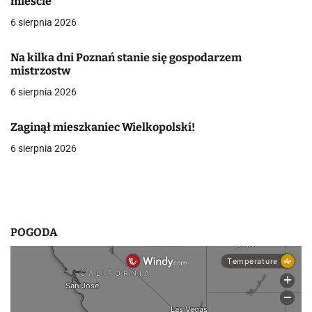
mieście
a
6 sierpnia 2026
w
Na kilka dni Poznań stanie się gospodarzem
p
mistrzostw
i
6 sierpnia 2026
s
Zaginął mieszkaniec Wielkopolski!
u
6 sierpnia 2026
POGODA