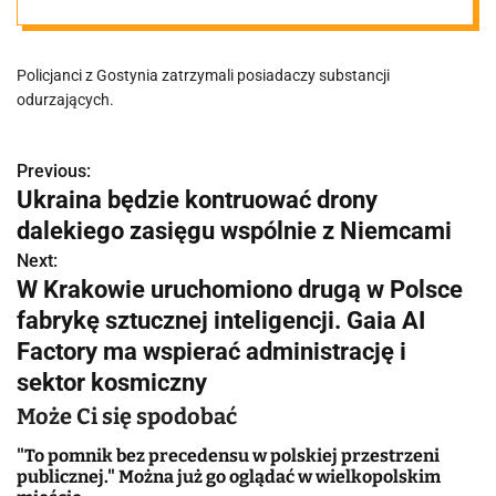
posiadających
Policjanci z Gostynia zatrzymali posiadaczy substancji
narkotyki.
odurzających.
Najmłodszy z
Previous:
N
Ukraina będzie kontruować drony
nich miał 16 lat
a
dalekiego zasięgu wspólnie z Niemcami
w
Next:
W Krakowie uruchomiono drugą w Polsce
i
fabrykę sztucznej inteligencji. Gaia AI
g
Factory ma wspierać administrację i
sektor kosmiczny
a
Może Ci się spodobać
c
"To pomnik bez precedensu w polskiej przestrzeni
j
publicznej." Można już go oglądać w wielkopolskim