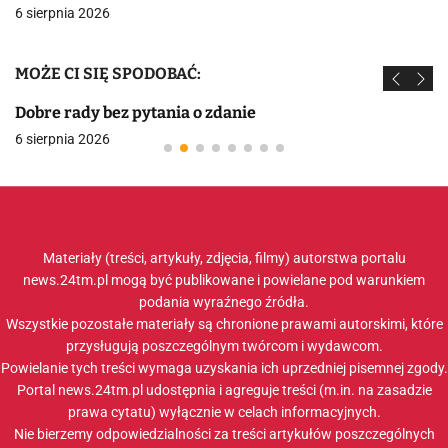
6 sierpnia 2026
MOŻE CI SIĘ SPODOBAĆ:
Dobre rady bez pytania o zdanie
6 sierpnia 2026
Materiały (treści, artykuły, zdjęcia, filmy) autorstwa portalu
news.24tm.pl mogą być publikowane i powielane pod warunkiem
podania wyraźnego źródła.
Wszystkie pozostałe materiały są chronione prawami autorskimi, które
przysługują poszczególnym twórcom i wydawcom.
Powielanie tych treści wymaga uzyskania ich uprzedniej pisemnej zgody.
Portal news.24tm.pl udostępnia i agreguje treści (m.in. na zasadzie
prawa cytatu) wyłącznie w celach informacyjnych.
Nie bierzemy odpowiedzialności za treści artykułów poszczególnych