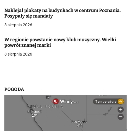
a
Naklejał plakaty na budynkach w centrum Poznania.
w
Posypały się mandaty
8 sierpnia 2026
p
i
W regionie powstanie nowy klub muzyczny. Wielki
powrót znanej marki
s
8 sierpnia 2026
u
POGODA