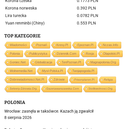
Korona czeska
0.1773 PLN
Korona norweska
0.392 PLN
Lira turecka
0.0782 PLN
Yuan renminbi (Chiny)
0.553 PLN
TOP KATEGORIE
Wiadomości
Poznań
Kresy.pl
Epoznan.pl
Nczas.info
Polonia
Publicystyka
Dziennik.com
Rosja
Dlapolski.pl
Goniec.net
Globalizacja
TenPoznan.pl
Magnapolonia.org
Wolnemedia.net
Mysl-Polska.pl
Twojapogoda.pl
Dobrewiadomosci.net.pl
Zdrowie
Prisonplanet.pl
Religia
Sekrety-Zdrowia.org
Gazetawarszawska.com
Stolikwolnosci.org
POLONIA
Wrocław: zasnęła w taksówce. Kazach ją zgwałcił
8 sierpnia 2026