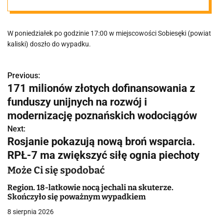
Droga
W poniedziałek po godzinie 17:00 w miejscowości Sobiesęki (powiat
zablokowana w
kaliski) doszło do wypadku.
obu kierunkach
Previous:
N
171 milionów złotych dofinansowania z
a
funduszy unijnych na rozwój i
w
modernizację poznańskich wodociągów
Next:
i
Rosjanie pokazują nową broń wsparcia.
g
RPŁ-7 ma zwiększyć siłę ognia piechoty
a
Może Ci się spodobać
c
Region. 18-latkowie nocą jechali na skuterze.
Skończyło się poważnym wypadkiem
j
8 sierpnia 2026